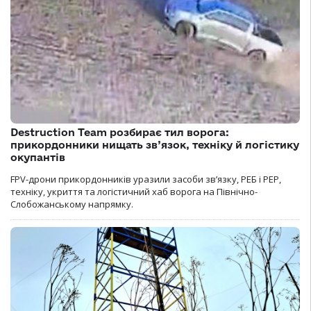
Destruction Team розбирає тил ворога:
прикордонники нищать зв’язок, техніку й логістику
окупантів
FPV-дрони прикордонників уразили засоби зв’язку, РЕБ і РЕР,
техніку, укриття та логістичний хаб ворога на Північно-
Слобожанському напрямку.