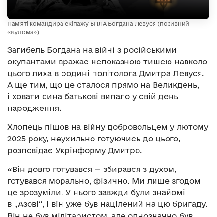
Пам’яті командира екіпажу БПЛА Богдана Левуся (позивний
«Кулома»)
Загибель Богдана на війні з російськими
окупантами вражає непоказною тишею навколо
цього лиха в родині політолога Дмитра Левуся.
А ще тим, що це сталося прямо на Великдень,
і ховати сина батькові випало у свій день
народження.
Хлопець пішов на війну добровольцем у лютому
2025 року, неухильно готуючись до цього,
розповідає Укрінформу Дмитро.
«Він довго готувався — збирався з духом,
готувався морально, фізично. Ми лише згодом
це зрозуміли. У нього завжди були знайомі
в „Азові“, і він уже був націлений на цю бригаду.
Він не був мілітаристом, але однозначно був