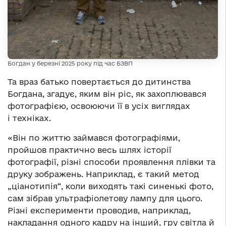
Богдан у березні 2025 року під час БЗВП
Та враз батько повертається до дитинства
Богдана, згадує, яким він ріс, як захоплювався
фотографією, освоюючи її в усіх виглядах
і техніках.
«Він по життю займався фотографіями,
пройшов практично весь шлях історії
фотографії, різні способи проявлення плівки та
друку зображень. Наприклад, є такий метод
„ціанотипія“, коли виходять такі синенькі фото,
сам зібрав ультрафіолетову лампу для цього.
Різні експерименти проводив, наприклад,
накладання одного кадру на інший, гру світла й