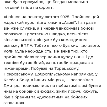
вже було зрозуміло, що Богдан морально
готовий і піде на фронт.
«І пішов на початку лютого 2025. Пройшов цей
жорсткий курс підготовки в „Азові“. І з травня
він уже служив, а з червня виконував бойові
обов’язки. І достатньо швидко, десь після
кількох виходів, він уже був командиром
екіпажу БПЛА. Тобто в нього був хист до цього.
Коли була необхідність, він вчив тих, хто
прийшов після завершення курсу БЗВП і до
техніки був здібний, за потреби працював з
інженерами. Побував на Торецькому,
Покровському, Добропільському напрямках, у
Клебан Бику, в інших місцях», — розповідає
Дмитро, посилаючись на побратимів, які були з
ним на бойових виходах, жили поруч. Кажуть,
був зібраним та «духовитим» на бойових
завданнях.