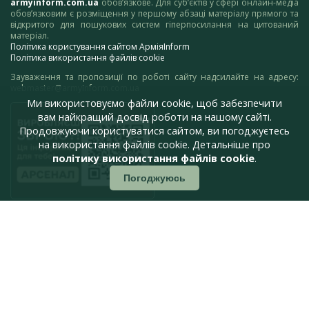
armyinform.com.ua
обов’язкове. Для суб’єктів у сфері онлайн-медіа
обов’язковим є розміщення у першому абзаці матеріалу прямого та
відкритого для пошукових систем гіперпосилання на цитований
матеріал.
Політика користування сайтом АрміяInform
Політика використання файлів cookie
Зауваження та пропозиції по роботі сайту надсилайте на адресу:
webmaster@armyinform.com.ua
Ми використовуємо файли cookie, щоб забезпечити
вам найкращий досвід роботи на нашому сайті.
Продовжуючи користуватися сайтом, ви погоджуєтесь
на використання файлів cookie. Детальніше про
політику використання файлів cookie
.
Погоджуюсь