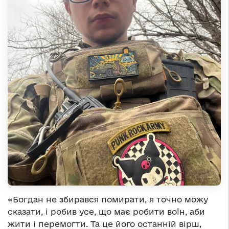
«Богдан не збирався помирати, я точно можу
сказати, і робив усе, що має робити воїн, аби
жити і перемогти. Та це його останній вірш,