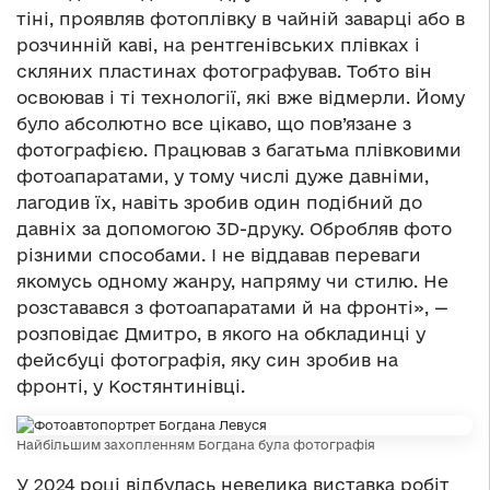
тіні, проявляв фотоплівку в чайній заварці або в
розчинній каві, на рентгенівських плівках і
скляних пластинах фотографував. Тобто він
освоював і ті технології, які вже відмерли. Йому
було абсолютно все цікаво, що пов’язане з
фотографією. Працював з багатьма плівковими
фотоапаратами, у тому числі дуже давніми,
лагодив їх, навіть зробив один подібний до
давніх за допомогою 3D-друку. Обробляв фото
різними способами. І не віддавав переваги
якомусь одному жанру, напряму чи стилю. Не
розставався з фотоапаратами й на фронті», —
розповідає Дмитро, в якого на обкладинці у
фейсбуці фотографія, яку син зробив на
фронті, у Костянтинівці.
Найбільшим захопленням Богдана була фотографія
У 2024 році відбулась невелика виставка робіт