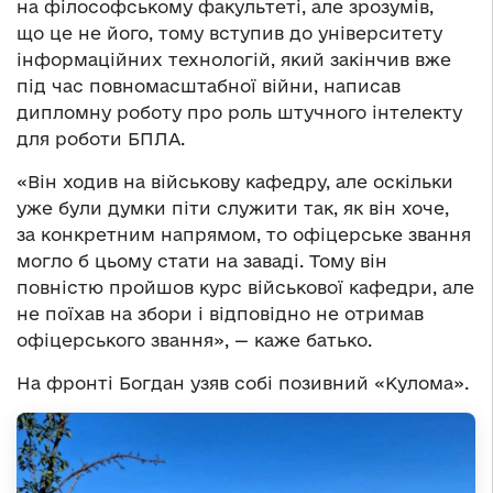
на філософському факультеті, але зрозумів,
що це не його, тому вступив до університету
інформаційних технологій, який закінчив вже
під час повномасштабної війни, написав
дипломну роботу про роль штучного інтелекту
для роботи БПЛА.
«Він ходив на військову кафедру, але оскільки
уже були думки піти служити так, як він хоче,
за конкретним напрямом, то офіцерське звання
могло б цьому стати на заваді. Тому він
повністю пройшов курс військової кафедри, але
не поїхав на збори і відповідно не отримав
офіцерського звання», — каже батько.
На фронті Богдан узяв собі позивний «Кулома».