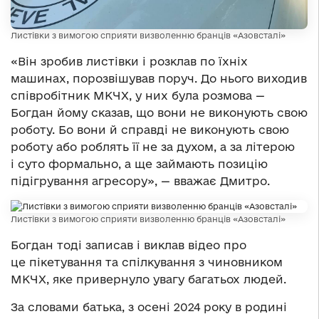
Листівки з вимогою сприяти визволенню бранців «Азовсталі»
«Він зробив листівки і розклав по їхніх
машинах, порозвішував поруч. До нього виходив
співробітник МКЧХ, у них була розмова —
Богдан йому сказав, що вони не виконують свою
роботу. Бо вони й справді не виконують свою
роботу або роблять її не за духом, а за літерою
і суто формально, а ще займають позицію
підігрування агресору», — вважає Дмитро.
Листівки з вимогою сприяти визволенню бранців «Азовсталі»
Богдан тоді записав і виклав відео про
це пікетування та спілкування з чиновником
МКЧХ, яке привернуло увагу багатьох людей.
За словами батька, з осені 2024 року в родині