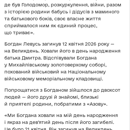
де був Голодомор, розкуркулення, війни, разом
з історією родини бабусь і дідусів з маминого
та батькового боків, своє власне життя
сприймалося ним як єдиний процес,
що триває».
Богдан Левусь загинув 12 квітня 2026 року —
на Великдень. Ховали його в день народження
батька Дмитра. Відспівували Богдана
у Михайлівському золотоверхому соборі,
похований військовий на Національному
військовому меморіальному кладовищі.
Попрощатися з Богданом зійшлося до двохсот
людей — його друзі й знайомі, близькі
й приятелі родини, побратими з «Азову».
«Ми Богдана ховали на мій день народження
і якраз на дев’ятий день після його загибелі.
Це було 21 квітня. Він загинув на Великдень.