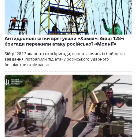
Антидронові сітки врятували «Хамві»: бійці 128-ї
бригади пережили атаку російської «Молнії»
Бійці 128-ї Закарпатської бригади, повертаючись із бойового
завдання, потрапили під атаку російського ударного
безпілотника «Молнія».