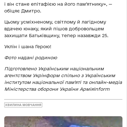
і він стане епітафією на його пам’ятнику», —
обіцяє Дмитро.
Цьому усміхненому, світлому й лагідному
вдачею юнаку, який пішов добровольцем
захищати Батьківщину, тепер назавжди 25.
Уклін і шана Герою!
Фото надані родиною
Підготовлено Українським національним
агентством Укрінформ спільно з Українським
інститутом національної памʼяті та онлайн-медіа
Міністерства оборони України АрміяInform
ХВИЛИНА МОВЧАННЯ