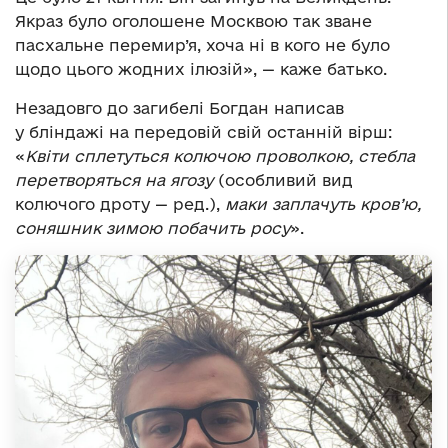
Якраз було оголошене Москвою так зване
пасхальне перемир’я, хоча ні в кого не було
щодо цього жодних ілюзій», — каже батько.
Незадовго до загибелі Богдан написав
у бліндажі на передовій свій останній вірш:
«
Квіти сплетуться колючою проволкою, стебла
перетворяться на ягозу
(особливий вид
колючого дроту — ред.),
маки заплачуть кров’ю,
соняшник зимою побачить росу
».