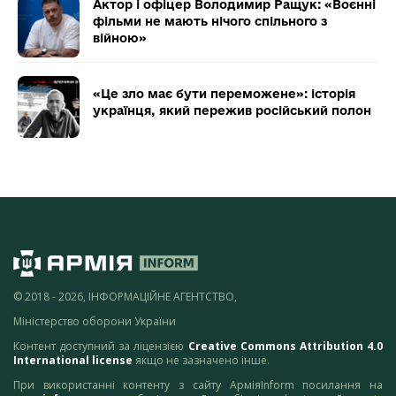
Актор і офіцер Володимир Ращук: «Воєнні
фільми не мають нічого спільного з
війною»
«Це зло має бути переможене»: історія
українця, який пережив російський полон
© 2018 - 2026, ІНФОРМАЦІЙНЕ АГЕНТСТВО,
Міністерство оборони України
Контент доступний за ліцензією
Creative Commons Attribution 4.0
International license
якщо не зазначено інше.
При використанні контенту з сайту АрміяInform посилання на