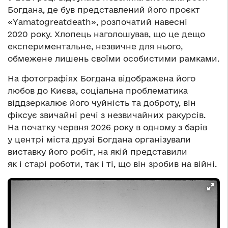
Богдана, де був представлений його проєкт
«Yamatogreatdeath», розпочатий навесні
2020 року. Хлопець наголошував, що це дещо
експериментальне, незвичне для нього,
обмежене лишень своїми особистими рамками.
На фотографіях Богдана відображена його
любов до Києва, соціальна проблематика
віддзеркалює його чуйність та доброту, він
фіксує звичайні речі з незвичайних ракурсів.
На початку червня 2026 року в одному з барів
у центрі міста друзі Богдана організували
виставку його робіт, на якій представили
як і старі роботи, так і ті, що він зробив на війні.