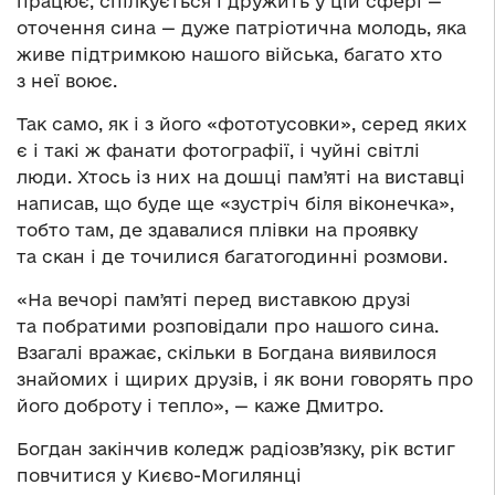
працює, спілкується і дружить у цій сфері —
оточення сина — дуже патріотична молодь, яка
живе підтримкою нашого війська, багато хто
з неї воює.
Так само, як і з його «фототусовки», серед яких
є і такі ж фанати фотографії, і чуйні світлі
люди. Хтось із них на дошці памʼяті на виставці
написав, що буде ще «зустріч біля віконечка»,
тобто там, де здавалися плівки на проявку
та скан і де точилися багатогодинні розмови.
«На вечорі памʼяті перед виставкою друзі
та побратими розповідали про нашого сина.
Взагалі вражає, скільки в Богдана виявилося
знайомих і щирих друзів, і як вони говорять про
його доброту і тепло», — каже Дмитро.
Богдан закінчив коледж радіозв’язку, рік встиг
повчитися у Києво-Могилянці