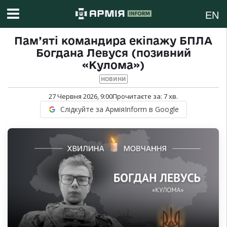
EN
Пам’яті командира екіпажу БПЛА
Богдана Левуся (позивний
«Кулома»)
НОВИНИ
27 Червня 2026, 9:00
Прочитаєте за:
7
хв.
Слідкуйте за АрміяInform в Google