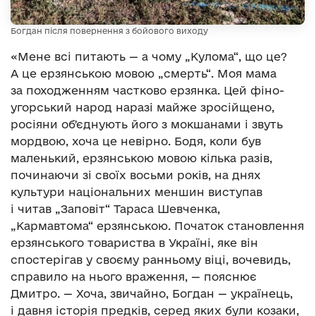
Богдан після повернення з бойового виходу
«Мене всі питають — а чому „Кулома“, що це?
А це ерзянською мовою „смерть“. Моя мама
за походженням частково ерзянка. Цей фіно-
угорський народ наразі майже зросійщено,
росіяни обʼєднують його з мокшанами і звуть
мордвою, хоча це невірно. Бодя, коли був
маленький, ерзянською мовою кілька разів,
починаючи зі своїх восьми років, на днях
культури національних меншин виступав
і читав „Заповіт“ Тараса Шевченка,
„Кармавтома“ ерзянською. Початок становлення
ерзянського товариства в Україні, яке він
спостерігав у своєму ранньому віці, вочевидь,
справило на нього враження, — пояснює
Дмитро. — Хоча, звичайно, Богдан — українець,
і давня історія предків, серед яких були козаки,