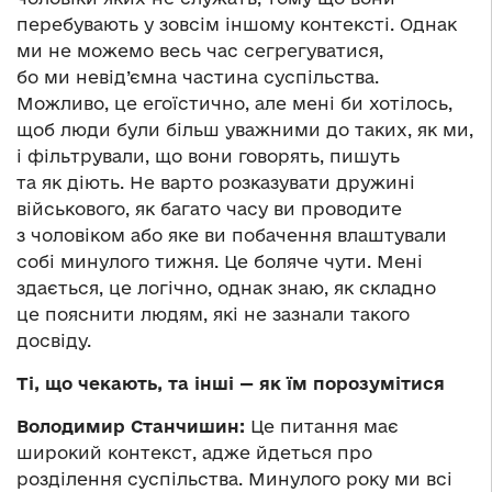
перебувають у зовсім іншому контексті. Однак
ми не можемо весь час сегрегуватися,
бо ми невід’ємна частина суспільства.
Можливо, це егоїстично, але мені би хотілось,
щоб люди були більш уважними до таких, як ми,
і фільтрували, що вони говорять, пишуть
та як діють. Не варто розказувати дружині
військового, як багато часу ви проводите
з чоловіком або яке ви побачення влаштували
собі минулого тижня. Це боляче чути. Мені
здається, це логічно, однак знаю, як складно
це пояснити людям, які не зазнали такого
досвіду.
Ті, що чекають, та інші
— як їм порозумітися
Володимир Станчишин:
Це питання має
широкий контекст, адже йдеться про
розділення суспільства. Минулого року ми всі