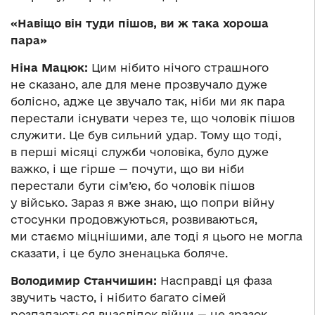
«Навіщо він туди пішов, ви ж така хороша
пара»
Ніна Мацюк:
Цим нібито нічого страшного
не сказано, але для мене прозвучало дуже
болісно, адже це звучало так, ніби ми як пара
перестали існувати через те, що чоловік пішов
служити. Це був сильний удар. Тому що тоді,
в перші місяці служби чоловіка, було дуже
важко, і ще гірше — почути, що ви ніби
перестали бути сім’єю, бо чоловік пішов
у військо. Зараз я вже знаю, що попри війну
стосунки продовжуються, розвиваються,
ми стаємо міцнішими, але тоді я цього не могла
сказати, і це було зненацька боляче.
Володимир Станчишин:
Насправді ця фаза
звучить часто, і нібито багато сімей
розпадаються внаслідок війни — це зразок