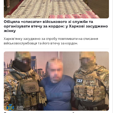
Обіцяла «списати» військового зі служби та
організувати втечу за кордон: у Харкові засуджено
жінку
Харків'янку засуджено за спробу повпливати на списання
військовослужбовця та його втечу за кордон.