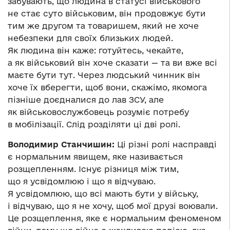
забувають, що людина в статусі військового
не стає суто військовим, він продовжує бути
тим же другом та товаришем, який не хоче
небезпеки для своїх близьких людей.
Як людина він каже: готуйтесь, чекайте,
а як військовий він хоче сказати — та ви вже всі
маєте бути тут. Через людський чинник він
хоче їх вберегти, щоб вони, скажімо, якомога
пізніше доєдналися до лав ЗСУ, але
як військовослужбовець розуміє потребу
в мобілізації. Слід розділяти ці дві ролі.
Володимир Станчишин:
Ці різні ролі насправді
є нормальним явищем, яке називається
розщепленням. Існує різниця між тим,
що я усвідомлюю і що я відчуваю.
Я усвідомлюю, що всі мають бути у війську,
і відчуваю, що я не хочу, щоб мої друзі воювали.
Це розщеплення, яке є нормальним феноменом