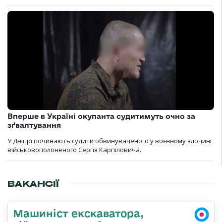
Вперше в Україні окупанта судитимуть очно за
зґвалтування
У Дніпрі починають судити обвинуваченого у воєнному злочині
військовополоненого Сергія Карпіловича.
ВАКАНСІЇ
Машиніст екскаватора,