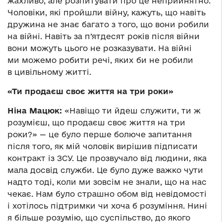
жахливо, але розпитувати про це неприйнятно.
Чоловіки, які пройшли війну, кажуть, що навіть
дружина не знає багато з того, що вони робили
на війні. Навіть за п’ятдесят років після війни
вони можуть цього не розказувати. На війні
ми можемо робити речі, яких би не робили
в цивільному житті.
«Ти продаєш своє життя на три роки»
Ніна Мацюк:
«Навіщо ти йдеш служити, ти ж
розумієш, що продаєш своє життя на три
роки?» — це було перше болюче запитання
після того, як мій чоловік вирішив підписати
контракт із ЗСУ. Це прозвучало від людини, яка
мала досвід служби. Це було дуже важко чути
надто тоді, коли ми зовсім не знали, що на нас
чекає. Нам було страшно обом від невідомості
і хотілось підтримки чи хоча б розуміння. Нині
я більше розумію, що суспільство, до якого