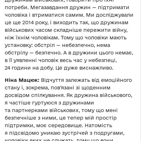
потреби. Мегазавдання дружин — підтримати
чоловіка і втриматися самим. Ми досліджували
це ще 2014 року, і виходить так, що дружинам
військових часом складніше пережити війну,
ніж їхнім чоловікам. Тому що чоловіки мають
установку: обстріл — небезпечно, нема
обстрілу — безпечно. А в дружини цього немає,
в її уявленні чоловік весь час у небезпеці,
24 години на добу. Це дуже виснажливо.
Ніна Мацюк:
Відчуття залежать від емоційного
стану і, зокрема, пов’язані зі щоденним
досвідом спілкування. Як дружина військового,
я частіше гуртуюся з дружинами
та партнерками військових, тому що мені
безпечніше з ними, це тепер мій простір
підтримки, моє середовище. Натомість
я підсвідомо уникаю зустрічей з подругами,
чоловіки яких не служать, тому що вони