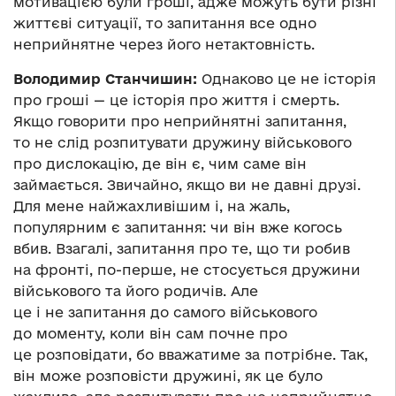
мотивацією були гроші, адже можуть бути різні
життєві ситуації, то запитання все одно
неприйнятне через його нетактовність.
Володимир Станчишин:
Однаково це не історія
про гроші — це історія про життя і смерть.
Якщо говорити про неприйнятні запитання,
то не слід розпитувати дружину військового
про дислокацію, де він є, чим саме він
займається. Звичайно, якщо ви не давні друзі.
Для мене найжахливішим і, на жаль,
популярним є запитання: чи він вже когось
вбив. Взагалі, запитання про те, що ти робив
на фронті, по-перше, не стосується дружини
військового та його родичів. Але
це і не запитання до самого військового
до моменту, коли він сам почне про
це розповідати, бо вважатиме за потрібне. Так,
він може розповісти дружині, як це було