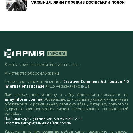
українця, який пережив російський полон
© 2018 - 2026, ІНФОРМАЦІЙНЕ АГЕНТСТВО,
Міністерство оборони України
Контент доступний за ліцензією
Creative Commons Attribution 4.0
International license
якщо не зазначено інше.
При використанні контенту з сайту АрміяInform посилання на
armyinform.com.ua
обов’язкове. Для суб’єктів у сфері онлайн-медіа
обов’язковим є розміщення у першому абзаці матеріалу прямого та
відкритого для пошукових систем гіперпосилання на цитований
матеріал.
Політика користування сайтом АрміяInform
Політика використання файлів cookie
Зауваження та пропозиції по роботі сайту надсилайте на адресу: