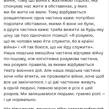
війни, тому що війна є жахливою подією, яка
спонукає нас жити в обставинах, у яких
ми би жити не мали. Тому відбувається
розщеплення: одна частина каже: потрібно
подолати обставини, якими б вони не були,
а друга частина каже: треба вижити за будь-яку
ціну. Це про одночасні позиції: «Я розумію,
що як чоловік маю йти служити, бо в країні
війна» і «Я так боюся, що не йду служити».
Наша людська емоційна частина відчуває війну
по-іншому, ніж когнітивна розумова частина,
яка розуміє правила, за якими відбувається
театр воєнних дій. Але наша людська частина
хоче ніби втекти, не проживати війни, хоче щоб
все це закінчилося. І ці дві частинки живуть
в одній людині, певною мірою в усіх є цей
розрив. Ми залишаємося людьми, граємо ролі —
і це нормально.