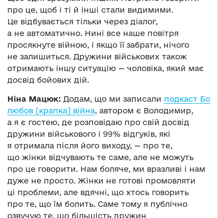
про це, щоб і ті й інші стали видимими.
Це відбувається тільки через діалог,
а не автоматично. Нині все наше повітря
просякнуте війною, і якщо її забрати, нічого
не залишиться. Дружини військових також
отримають іншу ситуацію — чоловіка, який має
досвід бойових дій.
Ніна Мацюк:
Додам, що ми записали
подкаст Бо
любов [крапка] війна
, автором є Володимир,
а я є гостею, де розповідаю про свій досвід
дружини військового і 99% відгуків, які
я отримала після його виходу, — про те,
що жінки відчувають те саме, але не можуть
про це говорити. Нам боляче, ми вразливі і нам
дуже не просто. Жінки не готові промовляти
ці проблеми, але вдячні, що хтось говорить
про те, що їм болить. Саме тому я публічно
озвучую те, що більшість дружин