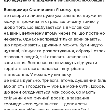
Що відчувають дружини військовослужбовців?
Володимир Станчишин:
Я можу про
це говорити лише дуже узагальнено: дружини
можуть проживати страх, величезну тривогу
щодо того, що відбувається з її чоловіком
на війні, величезну втому через те, що постійно
чекають. Однак насправді тільки вони знають,
що переживають. Дружини можуть бути надто
чутливі, відчувати роздратування, образу і страх
стосовно людей, які ставлять некоректні
запитання. Водночас вони можуть відчувати
гордість за свого чоловіка і внутрішнє
піднесення. У кожному випадку
це індивідуально. Тривога, втома, душевний біль
або злість і гордість — усе це може бути. Добре,
що вони об’єднуються між собою, бо мають
спільний емпіричний досвід, а завдання
громадського суспільства — допомогти
дружинам військових, говорити про їхні