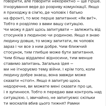
говорити, але говорити некоректно — ще гірше.
Ігнорування веде до розриву комунікації. Якщо
я приходжу в сім’ю, де чоловік і батько
на фронті, то моє перше запитання: «Як ви?».
Тобто я розділяю з вами вашу ситуацію.
Чи можу я далі щось запитувати — залежить від
стосунків з людиною чи родиною. Якщо я знаю
людину довше, то можу запитати, як чоловік
зараз і чи все з ним добре. Чим ближчий
стосунок, тим глибше може бути запитання.
Чим більш віддалені відносини, тим менше
ставимо запитань. Загальна ідея —
ми не ігноруємо тему війни. І крім того, коли
людину добре знаєш, вона завжди може
сказати «стоп». Якщо я запитую щось
недоречне, ви можете мені сказати про це,
і я зупинюся. Тобто я передаю вам контроль над
ситуацією. І, звичайно, не запитуємо: скільки
ти москалів вбив цього тижня? Рамки