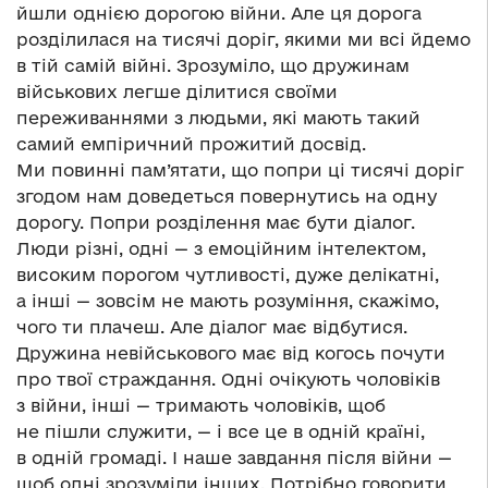
йшли однією дорогою війни. Але ця дорога
розділилася на тисячі доріг, якими ми всі йдемо
в тій самій війні. Зрозуміло, що дружинам
військових легше ділитися своїми
переживаннями з людьми, які мають такий
самий емпіричний прожитий досвід.
Ми повинні пам’ятати, що попри ці тисячі доріг
згодом нам доведеться повернутись на одну
дорогу. Попри розділення має бути діалог.
Люди різні, одні — з емоційним інтелектом,
високим порогом чутливості, дуже делікатні,
а інші — зовсім не мають розуміння, скажімо,
чого ти плачеш. Але діалог має відбутися.
Дружина невійськового має від когось почути
про твої страждання. Одні очікують чоловіків
з війни, інші — тримають чоловіків, щоб
не пішли служити, — і все це в одній країні,
в одній громаді. І наше завдання після війни —
щоб одні зрозуміли інших. Потрібно говорити