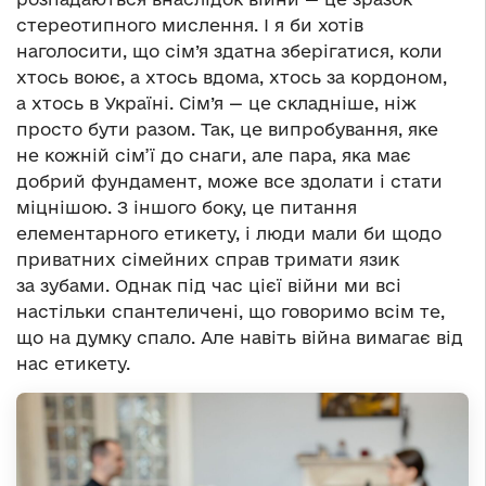
стереотипного мислення. І я би хотів
наголосити, що сім’я здатна зберігатися, коли
хтось воює, а хтось вдома, хтось за кордоном,
а хтось в Україні. Сім’я — це складніше, ніж
просто бути разом. Так, це випробування, яке
не кожній сім’ї до снаги, але пара, яка має
добрий фундамент, може все здолати і стати
міцнішою. З іншого боку, це питання
елементарного етикету, і люди мали би щодо
приватних сімейних справ тримати язик
за зубами. Однак під час цієї війни ми всі
настільки спантеличені, що говоримо всім те,
що на думку спало. Але навіть війна вимагає від
нас етикету.