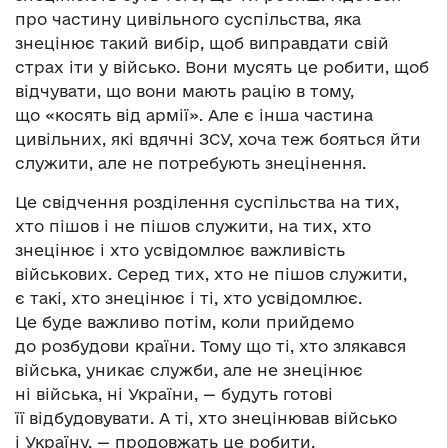
про частину цивільного суспільства, яка
знецінює такий вибір, щоб виправдати свій
страх іти у військо. Вони мусять це робити, щоб
відчувати, що вони мають рацію в тому,
що «косять від армії». Але є інша частина
цивільних, які вдячні ЗСУ, хоча теж бояться йти
служити, але не потребують знецінення.
Це свідчення розділення суспільства на тих,
хто пішов і не пішов служити, на тих, хто
знецінює і хто усвідомлює важливість
військових. Серед тих, хто не пішов служити,
є такі, хто знецінює і ті, хто усвідомлює.
Це буде важливо потім, коли прийдемо
до розбудови країни. Тому що ті, хто злякався
війська, уникає служби, але не знецінює
ні війська, ні України, — будуть готові
її відбудовувати. А ті, хто знецінював військо
і Україну, — продовжать це робити.