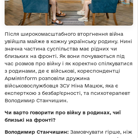
Після широкомасштабного вторгнення війна
увійшла майже в кожну українську родину. Нині
значна частина суспільства має рідних чи
близьких на фронті. Як вони почуваються під
час розмов про війну і як коректно спілкуватися
з родинами, де є військові, кореспондентці
АрміяInform розповіли дружина
військовослужбовця ЗСУ Ніна Мацюк, яка є
експерткою з безбар’єрності, та психотерапевт
Володимир Станчишин.
Чи варто говорити про війну в родинах, чиї
близькі на фронті?
Володимир Станчишин:
Замовчувати гірше, ніж