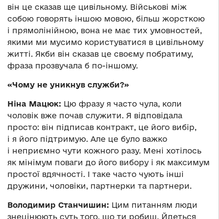
він це сказав ще цивільному. Військові між
собою говорять іншою мовою, більш жорсткою
і прямолінійною, вона не має тих умовностей,
якими ми мусимо користуватися в цивільному
житті. Якби він сказав це своєму побратиму,
фраза прозвучала б по-іншому.
«Чому не уникнув служби?»
Ніна Мацюк:
Цю фразу я часто чула, коли
чоловік вже почав служити. Я відповідала
просто: він підписав контракт, це його вибір,
і я його підтримую. Але це було важко
і неприємно чути кожного разу. Мені хотілось
як мінімум поваги до його вибору і як максимум
простої вдячності. І таке часто чують інші
дружини, чоловіки, партнерки та партнери.
Володимир Станчишин:
Цим питанням люди
знецінюють суть того, що ти робиш. Йдеться