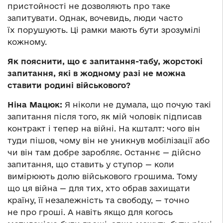
пристойності не дозволяють про таке
запитувати. Однак, вочевидь, люди часто
їх порушують. Ці рамки мають бути зрозумілі
кожному.
Як пояснити, що є запитання-табу, жорстокі
запитання, які в жодному разі не можна
ставити родині військового?
Ніна Мацюк:
Я ніколи не думала, що почую такі
запитання після того, як мій чоловік підписав
контракт і тепер на війні. На кшталт: чого він
туди пішов, чому він не уникнув мобілізації або
чи він там добре заробляє. Останнє — дійсно
запитання, що ставить у ступор — коли
вимірюють долю військового грошима. Тому
що ця війна — для тих, хто обрав захищати
країну, її незалежність та свободу, — точно
не про гроші. А навіть якщо для когось