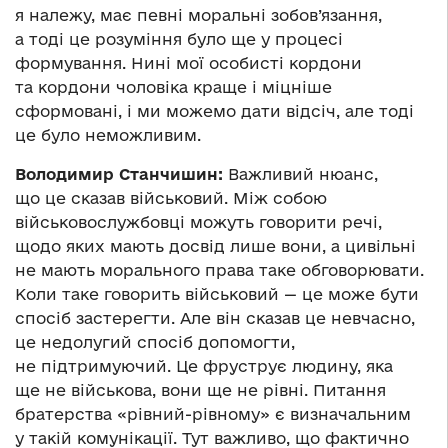
я належу, має певні моральні зобов’язання,
а тоді це розуміння було ще у процесі
формування. Нині мої особисті кордони
та кордони чоловіка краще і міцніше
сформовані, і ми можемо дати відсіч, але тоді
це було неможливим.
Володимир Станчишин:
Важливий нюанс,
що це сказав військовий. Між собою
військовослужбовці можуть говорити речі,
щодо яких мають досвід лише вони, а цивільні
не мають морального права таке обговорювати.
Коли таке говорить військовий — це може бути
спосіб застерегти. Але він сказав це невчасно,
це недолугий спосіб допомогти,
не підтримуючий. Це фруструє людину, яка
ще не військова, вони ще не рівні. Питання
братерства «рівний-рівному» є визначальним
у такій комунікації. Тут важливо, що фактично