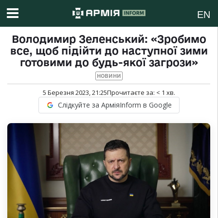
EN
Володимир Зеленський: «Зробимо
все, щоб підійти до наступної зими
готовими до будь-якої загрози»
НОВИНИ
5 Березня 2023, 21:25
Прочитаєте за:
< 1
хв.
Слідкуйте за АрміяInform в Google