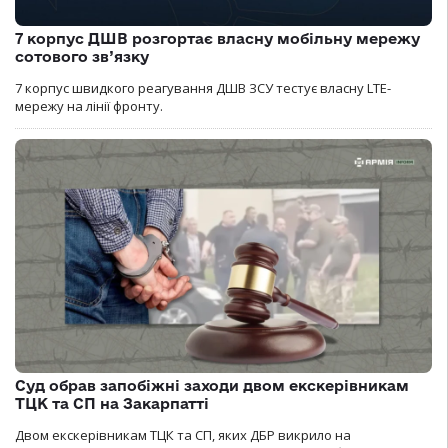
7 корпус ДШВ розгортає власну мобільну мережу
сотового зв’язку
7 корпус швидкого реагування ДШВ ЗСУ тестує власну LTE-
мережу на лінії фронту.
Суд обрав запобіжні заходи двом екскерівникам
ТЦК та СП на Закарпатті
Двом екскерівникам ТЦК та СП, яких ДБР викрило на