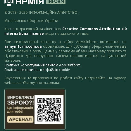
© 2018 - 2026, ІНФОРМАЦІЙНЕ АГЕНТСТВО,
Міністерство оборони України
Контент доступний за ліцензією
Creative Commons Attribution 4.0
International license
якщо не зазначено інше.
При використанні контенту з сайту АрміяInform посилання на
armyinform.com.ua
обов’язкове. Для суб’єктів у сфері онлайн-медіа
обов’язковим є розміщення у першому абзаці матеріалу прямого та
відкритого для пошукових систем гіперпосилання на цитований
матеріал.
Політика користування сайтом АрміяInform
Політика використання файлів cookie
Зауваження та пропозиції по роботі сайту надсилайте на адресу:
webmaster@armyinform.com.ua