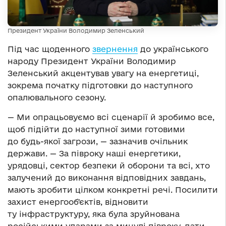
Президент України Володимир Зеленський
Під час щоденного
звернення
до українського
народу Президент України Володимир
Зеленський акцентував увагу на енергетиці,
зокрема початку підготовки до наступного
опалювального сезону.
— Ми опрацьовуємо всі сценарії й зробимо все,
щоб підійти до наступної зими готовими
до будь-якої загрози, — зазначив очільник
держави. — За півроку наші енергетики,
урядовці, сектор безпеки й оборони та всі, хто
залучений до виконання відповідних завдань,
мають зробити цілком конкретні речі. Посилити
захист енергообʼєктів, відновити
ту інфраструктуру, яка була зруйнована
російськими ударами за минулі півроку, дати