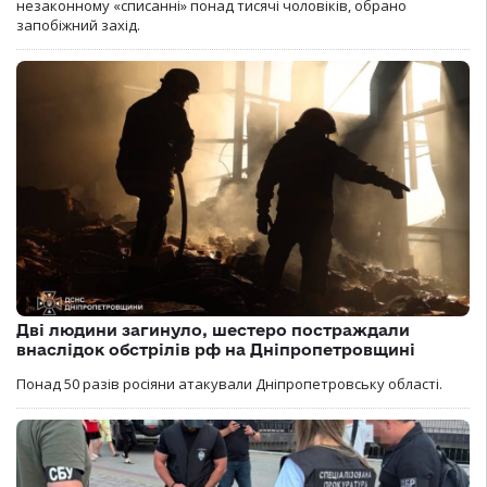
незаконному «списанні» понад тисячі чоловіків, обрано
запобіжний захід.
Дві людини загинуло, шестеро постраждали
внаслідок обстрілів рф на Дніпропетровщині
Понад 50 разів росіяни атакували Дніпропетровську області.