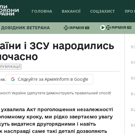
ГОЛОВНА
ВАКАНСІЇ
СОЦЗАХИСТ
ПРО 
ДОВІДНИК ВЕТЕРАНА
аїни і ЗСУ народились
9:
ночасно
9:
ПУБЛІКАЦІЇ
9:
Слідкуйте за АрміяInform в Google
хв.
ності України (депутати демонструють правильний спосіб
8:
Р ухвалила Акт проголошення незалежності
8:
опомному кроку, ми рідко звертаємо увагу
жуть видатися другорядними і навіть
8:
ак насправді саме такі деталі дозволяють