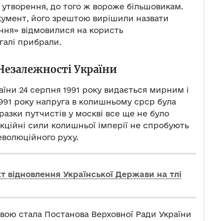
утворення, до того ж вороже більшовикам.
окумент, його зрештою вирішили назвати
ення» відмовилися на користь
галі прибрали.
 Незалежності України
їни 24 серпня 1991 року видається мирним і
991 року напруга в колишньому срср була
разки путчистів у москві все ще не було
акційні сили колишньої імперії не спробують
волюційного руху.
т відновлення Української Держави на тлі
ивою стала Постанова Верховної Ради України