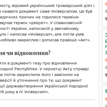
ексту, відомий український громадський діяч і
 назвати документ саме Універсалом. Це був
ридичних причин не годилися терміни
звучав термін «декрет». У славнозвісній
ості України, написаній у звичайному
ло і написав «Універсал», але потім узяв
нобливо закреслив і дописав правіше «Акт».
я чи відновлення?
ити в документі тезу про відновлення
родної Республіки. У чернетці Акту справді
к потім закреслили його і замінили на
версії й уточнення про те, що документ
ії державотворення Української Народної
8 року в IV Універсалі».