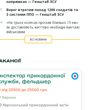
напрямках — Генштаб ЗСУ
35
Ворог втратив понад 1200 солдатів та
3 системи ППО — Генштаб ЗСУ
58
«На трьох колесах проїхав близько 15 км»:
як доставляють життєво необхідні вантажі
військовим
ВСІ НОВИНИ
АКАНСІЇ
Інспектор прикордонної
служби, фельдшер
від 20500 до 25000 грн
Херсон
Херсонський прикордонний загін