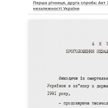
Перша річниця, друга спроба: Акт
незалежності України