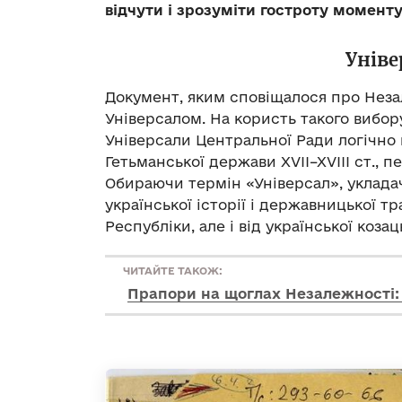
відчути і зрозуміти гостроту моменту
Уніве
Документ, яким сповіщалося про Незал
Універсалом. На користь такого вибору
Універсали Центральної Ради логічно
Гетьманської держави XVII–XVIII ст., 
Обираючи термін «Універсал», уклада
української історії і державницької т
Республіки, але і від української коз
ЧИТАЙТЕ ТАКОЖ:
Прапори на щоглах Незалежності: