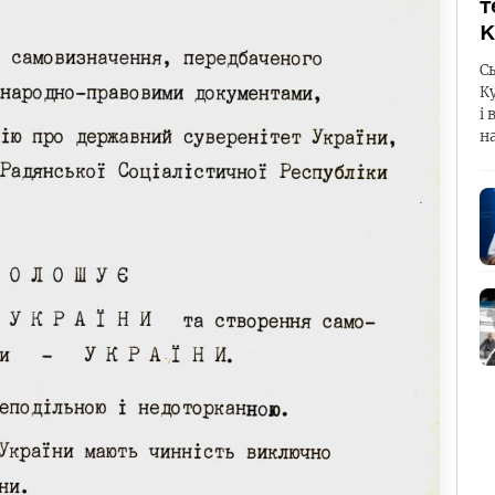
т
К
С
К
і 
н