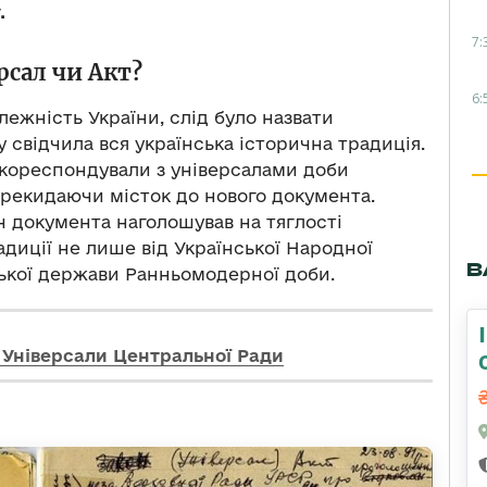
.
7:
рсал чи Акт?
6:
ежність України, слід було назвати
 свідчила вся українська історична традиція.
 кореспондували з універсалами доби
перекидаючи місток до нового документа.
ч документа наголошував на тяглості
радиції не лише від Української Народної
В
ацької держави Ранньомодерної доби.
 Універсали Центральної Ради