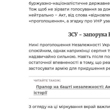
буржуазно-націоналістичне державне 
Тож щоб не зірвати голосування за д
нейтрально − Акт, від слова «відновл
«проголошення», а згадку про УНР уза
ЗСУ − запорука
Нині проголошення Незалежності Укра
спокійним, однак наприкінці серпня 1
надзвичайно сильною. Навіть після по
остаточної впевненості в тому, що ре
застосувати армію для придушення ре
ЧИТАЙТЕ ТАКОЖ:
Прапор на башті незалежності: Ак
історії
З огляду на ці міркування вкрай важл