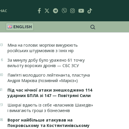
НАС
ENGLISH
33
Міна на голови: морпіхи викурюють
російських штурмовиків з їхніх нір
16
За минулу добу було уражено 61 точку
вильоту ворожих дронів — СБС ЗСУ
00
Пам’яті молодшого лейтенанта, пластуна
Андрія Марківа (позивний «Маркіз»)
41
Під час нічної атаки знешкоджено 114
ударних БПЛА зі 147 — Повітряні Сили
23
Шахраї вдають із себе «власників Шахедів»
і вимагають гроші з бізнесменів
08
Ворог найбільше атакував на
Покровському та Костянтинівському