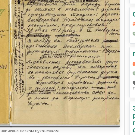
, написана Левком Лук’яненком