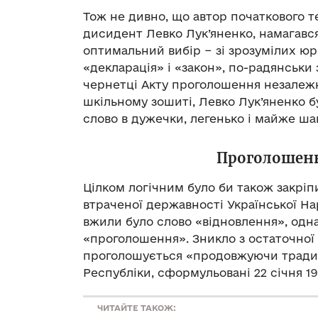
Тож не дивно, що автор початкового т
дисидент Левко Лук’яненко, намагався
оптимальний вибір − зі зрозумілих ю
«декларація» і «закон», по-радянськи 
чернетці Акту проголошення незалежн
шкільному зошиті, Левко Лук’яненко бу
слово в дужечки, легенько і майже ша
Проголошенн
Цілком логічним було би також закріп
втраченої державності Української На
вжили було слово «відновлення», одна
«проголошення». Зникло з остаточної 
проголошується «продовжуючи традиц
Республіки, сформульовані 22 січня 191
ЧИТАЙТЕ ТАКОЖ: