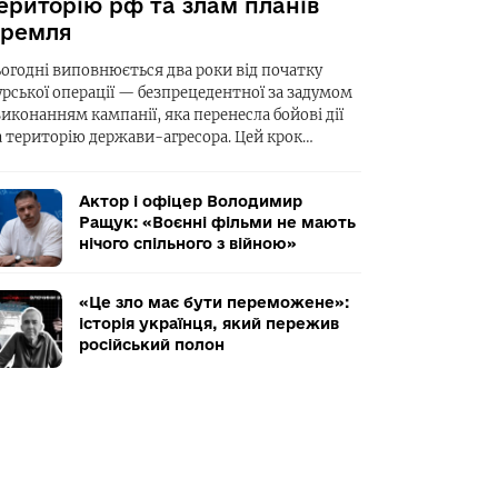
ериторію рф та злам планів
ремля
ьогодні виповнюється два роки від початку
урської операції — безпрецедентної за задумом
виконанням кампанії, яка перенесла бойові дії
а територію держави-агресора. Цей крок…
Актор і офіцер Володимир
Ращук: «Воєнні фільми не мають
нічого спільного з війною»
«Це зло має бути переможене»:
історія українця, який пережив
російський полон