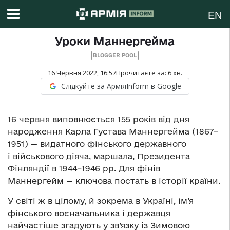
EN
Уроки Маннергейма
BLOGGER POOL
16 Червня 2022, 16:57
Прочитаєте за:
6
хв.
Слідкуйте за АрміяInform в Google
16 червня виповнюється 155 років від дня
народження Карла Густава Маннергейма (1867–
1951) — видатного фінського державного
і військового діяча, маршала, Президента
Фінляндії в 1944–1946 рр. Для фінів
Маннергейм — ключова постать в історії країни.
У світі ж в цілому, й зокрема в Україні, ім’я
фінського воєначальника і державця
найчастіше згадують у зв’язку із Зимовою