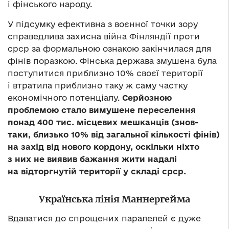
і фінського народу.
У підсумку ефективна з воєнної точки зору
справедлива захисна війна Фінляндії проти
срср за формальною ознакою закінчилася для
фінів поразкою. Фінська держава змушена була
поступитися приблизно 10% своєї території
і втратила приблизно таку ж саму частку
економічного потенціалу.
Серйозною
проблемою стало вимушене переселення
понад 400 тис. місцевих мешканців (знов-
таки, близько 10% від загальної кількості фінів)
на захід від нового кордону, оскільки ніхто
з них не виявив бажання жити надалі
на відторгнутій території у складі срср.
Українська лінія Маннергейма
Вдаватися до спрощених паралелей є дуже