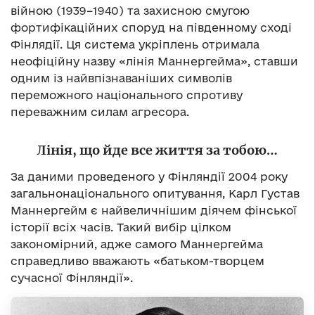
війною (1939–1940) та захисною смугою
фортифікаційних споруд на південному сході
Фінлядії. Ця система укріплень отримала
неофіційну назву «лінія Маннергейма», ставши
одним із найвпізнаваніших символів
переможного національного спротиву
переважним силам агресора.
Лінія, що йде все життя за тобою…
За даними проведеного у Фінляндії 2004 року
загальнонаціонального опитування, Карл Густав
Маннергейм є найвеличнішим діячем фінської
історії всіх часів. Такий вибір цілком
закономірний, адже самого Маннергейма
справедливо вважають «батьком-творцем
сучасної Фінляндії».