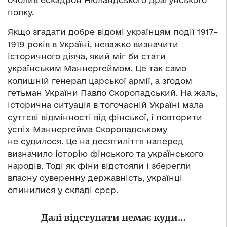
очолив ескадрон Нюландського драгунського
полку.
Якщо згадати добре відомі українцям події 1917–
1919 років в Україні, неважко визначити
історичного діяча, який міг би стати
українським Маннергеймом. Це так само
колишній генерал царської армії, а згодом
гетьман України Павло Скоропадський. На жаль,
історична ситуація в тогочасній Україні мала
суттєві відмінності від фінської, і повторити
успіх Маннергейма Скоропадському
не судилося. Це на десятиліття наперед
визначило історію фінського та українського
народів. Тоді як фіни відстояли і зберегли
власну суверенну державність, українці
опинилися у складі срср.
Далі відступати немає куди…