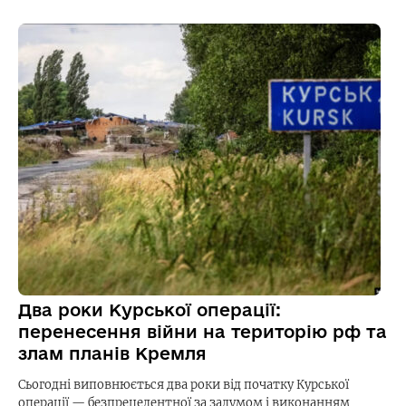
Два роки Курської операції:
перенесення війни на територію рф та
злам планів Кремля
Сьогодні виповнюється два роки від початку Курської
операції — безпрецедентної за задумом і виконанням