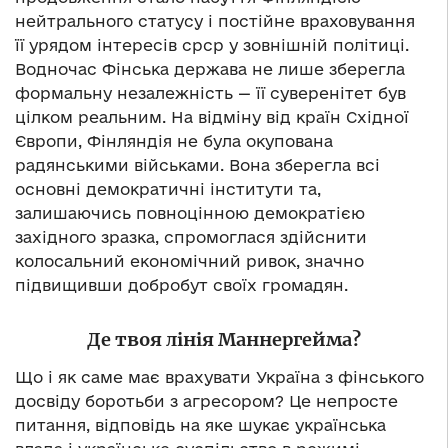
нейтрального статусу і постійне враховування
її урядом інтересів срср у зовнішній політиці.
Водночас Фінська держава не лише зберегла
формальну незалежність — її суверенітет був
цілком реальним. На відміну від країн Східної
Європи, Фінляндія не була окупована
радянськими військами. Вона зберегла всі
основні демократичні інститути та,
залишаючись повноцінною демократією
західного зразка, спромоглася здійснити
колосальний економічний ривок, значно
підвищивши добробут своїх громадян.
Де твоя лінія Маннергейма?
Що і як саме має врахувати Україна з фінського
досвіду боротьби з агресором? Це непросте
питання, відповідь на яке шукає українська