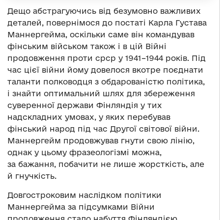
Дещо абстрагуючись від безумовно важливих
деталей, повернімося до постаті Карла Густава
Маннергейма, оскільки саме він командував
фінським військом також і в цій Війні
продовження проти срср у 1941–1944 років. Під
час цієї війни йому довелося вкотре поєднати
таланти полководця з обдарованістю політика,
і знайти оптимальний шлях для збереження
суверенної держави Фінляндія у тих
надскладних умовах, у яких перебував
фінський народ під час Другої світової війни.
Маннергейм продовжував гнути свою лінію,
однак у цьому фразеологізмі можна,
за бажання, побачити не лише жорсткість, але
й гнучкість.
Довгостроковим наслідком політики
Маннергейма за підсумками Війни
продовження стало набуття Фінляндією