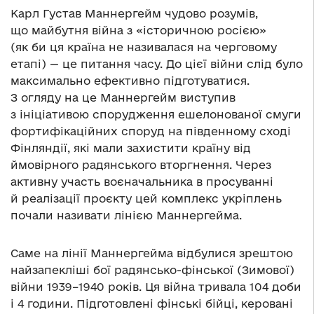
Карл Густав Маннергейм чудово розумів,
що майбутня війна з «історичною росією»
(як би ця країна не називалася на черговому
етапі) — це питання часу. До цієї війни слід було
максимально ефективно підготуватися.
З огляду на це Маннергейм виступив
з ініціативою спорудження ешелонованої смуги
фортифікаційних споруд на південному сході
Фінляндії, які мали захистити країну від
ймовірного радянського вторгнення. Через
активну участь воєначальника в просуванні
й реалізації проєкту цей комплекс укріплень
почали називати лінією Маннергейма.
Саме на лінії Маннергейма відбулися зрештою
найзапекліші бої радянсько-фінської (Зимової)
війни 1939–1940 років. Ця війна тривала 104 доби
і 4 години. Підготовлені фінські бійці, керовані