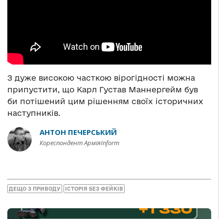
З дуже високою часткою вірогідності можна
припустити, що Карл Густав Маннергейм був
би потішений цим рішенням своїх історичних
наступників.
АНТОН ПЕЧЕРСЬКИЙ
Кореспондент АрміяInform
ДЕЩО З ПРИВОДУ
ІСТОРІЯ БЕЗ ФЕЙКІВ