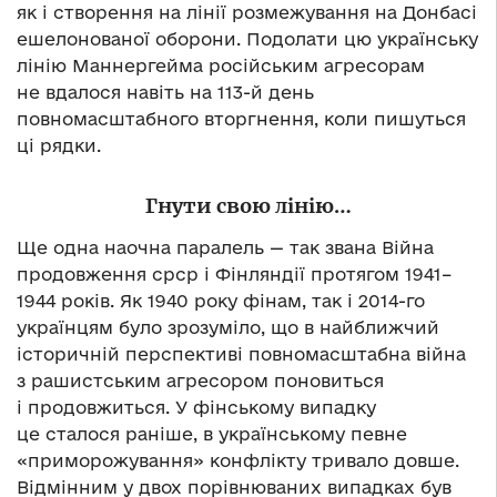
як і створення на лінії розмежування на Донбасі
ешелонованої оборони. Подолати цю українську
лінію Маннергейма російським агресорам
не вдалося навіть на 113-й день
повномасштабного вторгнення, коли пишуться
ці рядки.
Гнути свою лінію…
Ще одна наочна паралель — так звана Війна
продовження срср і Фінляндії протягом 1941–
1944 років. Як 1940 року фінам, так і 2014-го
українцям було зрозуміло, що в найближчий
історичній перспективі повномасштабна війна
з рашистським агресором поновиться
і продовжиться. У фінському випадку
це сталося раніше, в українському певне
«приморожування» конфлікту тривало довше.
Відмінним у двох порівнюваних випадках був