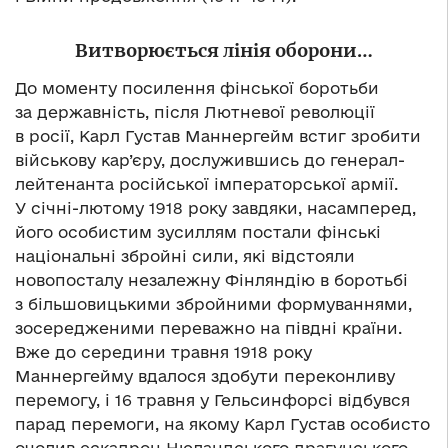
Витворюється лінія оборони…
До моменту посилення фінської боротьби
за державність, після Лютневої революції
в росії, Карл Густав Маннергейм встиг зробити
військову кар’єру, дослужившись до генерал-
лейтенанта російської імператорської армії.
У січні-лютому 1918 року завдяки, насамперед,
його особистим зусиллям постали фінські
національні збройні сили, які відстояли
новопосталу незалежну Фінляндію в боротьбі
з більшовицькими збройними формуваннями,
зосередженими переважно на півдні країни.
Вже до середини травня 1918 року
Маннергейму вдалося здобути переконливу
перемогу, і 16 травня у Гельсинфорсі відбувся
парад перемоги, на якому Карл Густав особисто