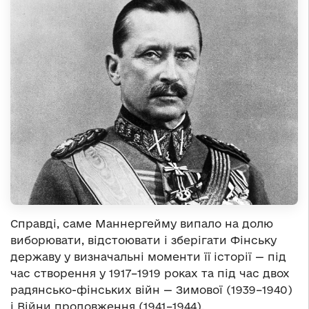
Справді, саме Маннергейму випало на долю
виборювати, відстоювати і зберігати Фінську
державу у визначальні моменти її історії — під
час створення у 1917–1919 роках та під час двох
радянсько-фінських війн — Зимової (1939–1940)
і Війни продовження (1941–1944).