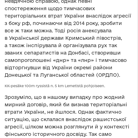
невдячною справою, однак певні
спостереження щодо тимчасових
територіальних втрат України внаслідок агресії
з боку рф, починаючи від 2014 року, зробити
все ж таки можна. Тоді росія анексувала
в Української держави Кримський півострів,
а також інспірувала й організувала рух так
званих сепаратистів на Донбасі, створивши
самопроголошені «днр» та «лнр» і тимчасово
відторгнувши від України окремі райони
Донецької та Луганської областей (ОРДЛО).
KK-pesäke 100m ryssistä n. 5 km Lemetistä pohjoiseen.
Зрозуміло, що в нашому випадку про жодний
мирний договір, який би визнав територіальні
втрати України, не йшлося. Однак фактично
ситуацію, що склалася внаслідок рашистської
агресії, цілком можна розглянути й у контексті
фінського історичного досвіду. Так само