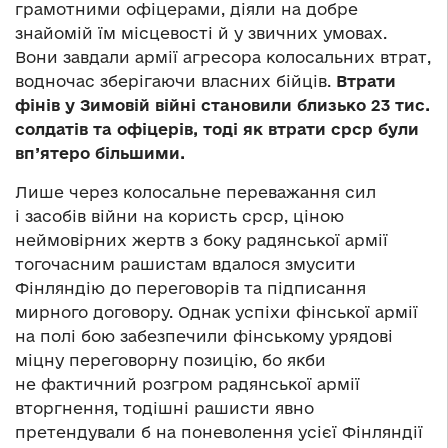
грамотними офіцерами, діяли на добре
знайомій їм місцевості й у звичних умовах.
Вони завдали армії агресора колосальних втрат,
водночас зберігаючи власних бійців.
Втрати
фінів у Зимовій війні становили близько 23 тис.
солдатів та офіцерів, тоді як втрати срср були
вп’ятеро більшими.
Лише через колосальне переважання сил
і засобів війни на користь срср, ціною
неймовірних жертв з боку радянської армії
тогочасним рашистам вдалося змусити
Фінляндію до переговорів та підписання
мирного договору. Однак успіхи фінської армії
на полі бою забезпечили фінському урядові
міцну переговорну позицію, бо якби
не фактичний розгром радянської армії
вторгнення, тодішні рашисти явно
претендували б на поневолення усієї Фінляндії