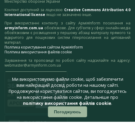
Міністерство оборони України
Контент доступний за ліцензією
Creative Commons Attribution 4.0
International license
якщо не зазначено інше.
При використанні контенту з сайту АрміяInform посилання на
armyinform.com.ua
обов’язкове. Для суб’єктів у сфері онлайн-медіа
обов’язковим є розміщення у першому абзаці матеріалу прямого та
відкритого для пошукових систем гіперпосилання на цитований
матеріал.
Політика користування сайтом АрміяInform
Політика використання файлів cookie
Зауваження та пропозиції по роботі сайту надсилайте на адресу:
webmaster@armyinform.com.ua
Ми використовуємо файли cookie, щоб забезпечити
вам найкращий досвід роботи на нашому сайті.
Продовжуючи користуватися сайтом, ви погоджуєтесь
на використання файлів cookie. Детальніше про
політику використання файлів cookie
.
Погоджуюсь