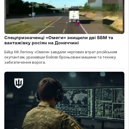
Спецпризначенці «Омеги» знищили дві ББМ та
вантажівку росіян на Донеччині
Бійці ХІІІ Легіону «Омеги» завдали чергових втрат російським
окупантам, уразивши бойові броньовані машини та техніку
забезпечення ворога.