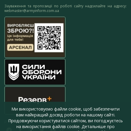
Зауваження та пропозиції по роботі сайту надсилайте на адресу:
webmaster@armyinform.com.ua
Ми використовуємо файли cookie, щоб забезпечити
вам найкращий досвід роботи на нашому сайті.
Продовжуючи користуватися сайтом, ви погоджуєтесь
press@armyinform.com.ua
на використання файлів cookie. Детальніше про