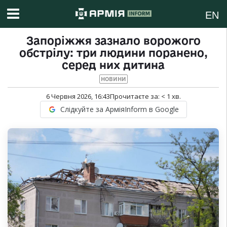
EN
Запоріжжя зазнало ворожого
обстрілу: три людини поранено,
серед них дитина
НОВИНИ
6 Червня 2026, 16:43
Прочитаєте за:
< 1
хв.
Слідкуйте за АрміяInform в Google