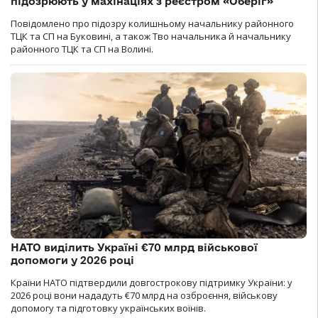
підозрюють у махінаціях з реєстром «Оберіг»
Повідомлено про підозру колишньому начальнику районного
ТЦК та СП на Буковині, а також Тво начальника й начальнику
районного ТЦК та СП на Волині.
НАТО виділить Україні €70 млрд військової
допомоги у 2026 році
Країни НАТО підтвердили довгострокову підтримку України: у
2026 році вони нададуть €70 млрд на озброєння, військову
допомогу та підготовку українських воїнів.