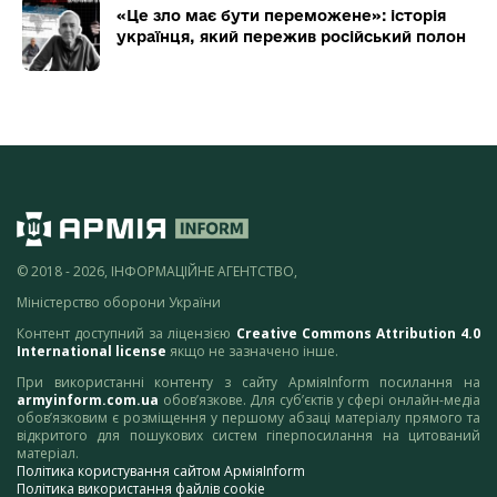
«Це зло має бути переможене»: історія
українця, який пережив російський полон
© 2018 - 2026, ІНФОРМАЦІЙНЕ АГЕНТСТВО,
Міністерство оборони України
Контент доступний за ліцензією
Creative Commons Attribution 4.0
International license
якщо не зазначено інше.
При використанні контенту з сайту АрміяInform посилання на
armyinform.com.ua
обов’язкове. Для суб’єктів у сфері онлайн-медіа
обов’язковим є розміщення у першому абзаці матеріалу прямого та
відкритого для пошукових систем гіперпосилання на цитований
матеріал.
Політика користування сайтом АрміяInform
Політика використання файлів cookie