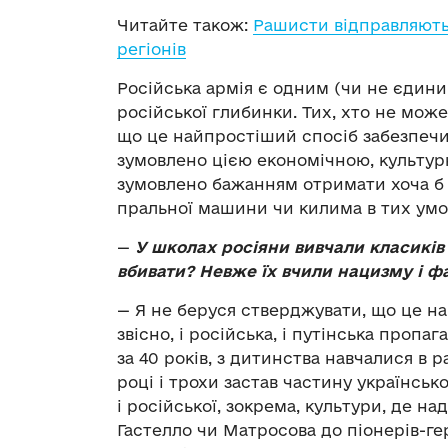
Читайте також:
Рашисти відправляють
регіонів
Російська армія є одним (чи не єдини
російської глибинки. Тих, хто не може
що це найпростіший спосіб забезпечит
зумовлено цією економічною, культур
зумовлено бажанням отримати хоча б 
пральної машини чи килима в тих умов
—
У
школах росіяни вивчали класиків 
вбивати? Невже їх вчили нацизму і 
— Я не беруся стверджувати, що це нав
звісно, і російська, і путінська пропа
за 40 років, з дитинства навчалися в 
році і трохи застав частину українськ
і російської, зокрема, культури, де на
Гастелло чи Матросова до піонерів-г