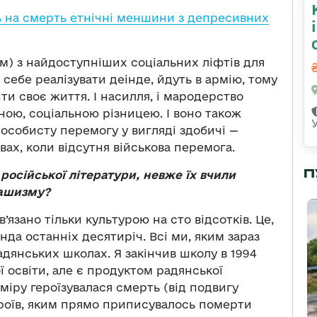
 на смерть етнічні меншини з депресивних
м) з найдоступніших соціальних ліфтів для
 себе реалізувати деінде, йдуть в армію, тому
и своє життя. І насилля, і мародерство
ною, соціальною різницею. І воно також
особисту перемогу у вигляді здобичі —
ах, коли відсутня військова перемога.
П
російської літератури, невже їх вчили
фашизму?
’язано тільки культурою на сто відсотків. Це,
ганда останніх десятиріч. Всі ми, яким зараз
радянських школах. Я закінчив школу в 1994
ої освіти, але є продуктом радянської
дміру героїзувалася смерть (від подвигу
ероїв, яким прямо приписувалось померти