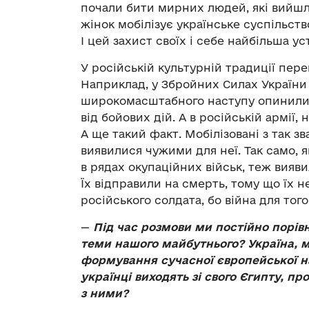
почали бити мирних людей, які вийшли 
жінок мобілізує українське суспільств
І цей захист своїх і себе найбільша ус
У російській культурній традиції пере
Наприклад, у Збройних Силах України 
широкомасштабного наступу опинилис
від бойових дій. А в російській армії,
А ще такий факт. Мобілізовані з так з
виявилися чужими для неї. Так само, я
в рядах окупаційних військ, теж вияв
Їх відправили на смерть, тому що їх н
російського солдата, бо війна для тог
—
Під час розмови ми постійно порів
теми нашого майбутнього? Україна, м
формування сучасної європейської на
українці виходять зі свого Єгипту, пр
з ними?