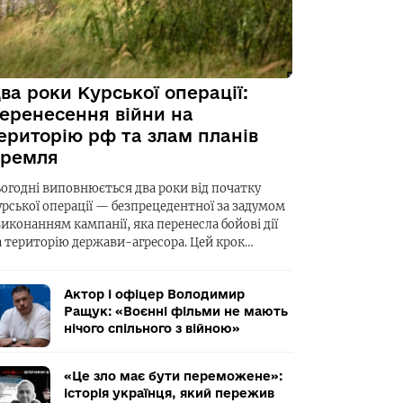
ва роки Курської операції:
еренесення війни на
ериторію рф та злам планів
ремля
ьогодні виповнюється два роки від початку
урської операції — безпрецедентної за задумом
виконанням кампанії, яка перенесла бойові дії
а територію держави-агресора. Цей крок…
Актор і офіцер Володимир
Ращук: «Воєнні фільми не мають
нічого спільного з війною»
«Це зло має бути переможене»:
історія українця, який пережив