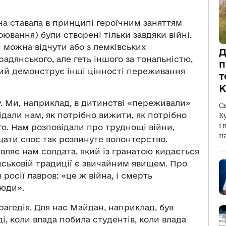
йна ставала в принципі героїчним заняттям
оювання) були створені тільки завдяки війні.
и можна відчути або з лемківських
Д
радянського, але геть іншого за тональністю,
п
кий демонструє інші цінності переживання
т
К
ну. Ми, наприклад, в дитинстві «переживали»
С
відали нам, як потрібно вижити, як потрібно
К
і 
го. Нам розповідали про труднощі війни,
н
ищати своє так розвинуте волонтерство.
являє нам солдата, який із гранатою кидається
військовій традиції є звичайним явищем. Про
росії лавров: «це ж війна, і смерть
люди».
рагедія. Для нас Майдан, наприклад, був
ді, коли влада побила студентів, коли влада