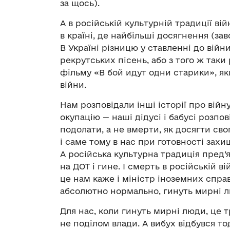
за щось).
А в російській культурній традиції ві
в країні, де найбільші досягнення (зав
В Україні різницю у ставленні до війн
рекрутських пісень, або з того ж таки 
фільму «В бой идут одни старики», я
війни.
Нам розповідали інші історії про вій
окупацію — наші дідусі і бабусі розпо
подолати, а не вмерти, як досягти сво
і саме тому в нас при готовності зах
А російська культурна традиція пред’
на ДОТ і гине. І смерть в російській 
це нам каже і міністр іноземних справ 
абсолютно нормально, гинуть мирні 
Для нас, коли гинуть мирні люди, це т
не поділом влади. А вибух відбувся то