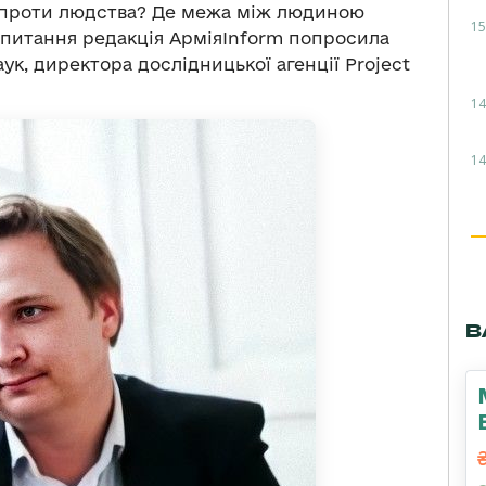
ну проти людства? Де межа між людиною
15
 питання редакція АрміяInform попросила
ук, директора дослідницької агенції Project
14
14
В