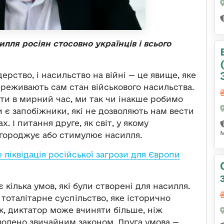
лля росіян стосовно українців і всього
ерство, і насильство на війні — це явище, яке
ереживають сам стан військового насильства.
ити в мирний час, ми так чи інакше робимо
чи є запобіжники, які не дозволяють нам вести
. І питання друге, як світ, у якому
агороджує або стимулює насилля.
 ліквідація російської загрози для Європи
 кілька умов, які були створені для насилля.
тоталітарне суспільство, яке історично
к, диктатор може вчиняти більше, ніж
волено звичайним законом. Друга умова —