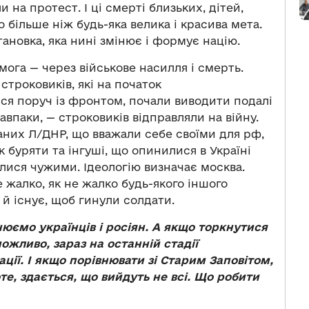
на протест. І ці смерті близьких, дітей,
о більше ніж будь-яка велика і красива мета.
тановка, яка нині змінює і формує націю.
мога — через військове насилля і смерть.
строковиків, які на початок
я поруч із фронтом, почали виводити подалі
 навпаки, — строковиків відправляли на війну.
ваних Л/ДНР, що вважали себе своїми для рф,
к буряти та інгуші, що опинилися в Україні
илися чужими. Ідеологію визначає москва.
е жалко, як не жалко будь-якого іншого
о й існує, щоб гинули солдати.
нюємо українців і росіян. А якщо торкнутися
ожливо, зараз на останній стадії
ції. І якщо порівнювати зі Старим Заповітом,
оте, здається, що вийдуть не всі. Що робити