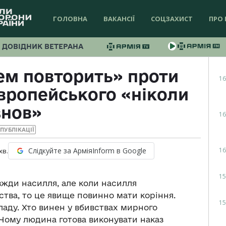
ГОЛОВНА
ВАКАНСІЇ
СОЦЗАХИСТ
ПРО 
ДОВІДНИК ВЕТЕРАНА
ем повторить» проти
16
європейського «ніколи
знов»
16
ПУБЛІКАЦІЇ
16
Слідкуйте за АрміяInform в Google
хв.
15
авжди насилля, але коли насилля
тва, то це явище повинно мати коріння.
15
ладу. Хто винен у вбивствах мирного
Чому людина готова виконувати наказ