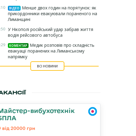
:10
Менше двох годин на порятунок: як
ВІДЕО
прикордонники евакуювали пораненого на
Лиманщині
:50
У Нікополі російський удар забрав життя
водія рейсового автобуса
:29
Медик розповів про складність
КОМЕНТАР
евакуації поранених на Лиманському
напрямку
ВСІ НОВИНИ
АКАНСІЇ
Майстер-вибухотехнік
БПЛА
від 20000 грн