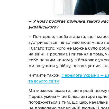
—
У чому полягає причина такого наси
українського?
— По-перше, треба згадати, що і марод
зустрічається і властиво людям, що п
І багато того, чого не можна було роб
на війні. Проблема і питання в тому, 
себе певним чином у військових умовах
ми вступили у війну, погоджується, н
Читайте також:
Перемога України — це
та всього світу
Ми можемо сказати, що в росії цьому є
Перша умова — це більш авторитарне, 
погоджується з тим, що цар, начальни
це дозволено пересічній людині і доз