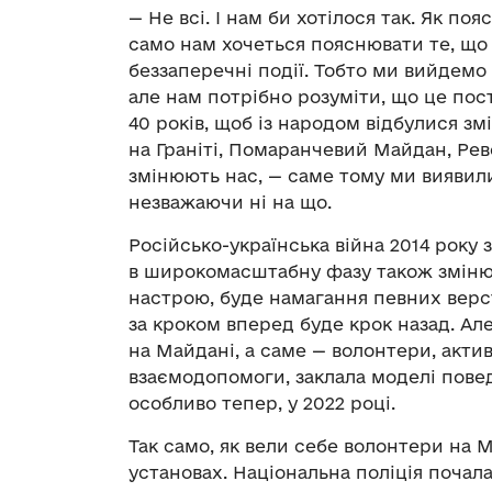
— Не всі. І нам би хотілося так. Як по
само нам хочеться пояснювати те, що в
беззаперечні події. Тобто ми вийдемо
але нам потрібно розуміти, що це пос
40 років, щоб із народом відбулися зм
на Граніті, Помаранчевий Майдан, Рев
змінюють нас, — саме тому ми виявил
незважаючи ні на що.
Російсько-українська війна 2014 року 
в широкомасштабну фазу також змінює
настрою, буде намагання певних верс
за кроком вперед буде крок назад. А
на Майдані, а саме — волонтери, акти
взаємодопомоги, заклала моделі пове
особливо тепер, у 2022 році.
Так само, як вели себе волонтери на 
установах. Національна поліція почала