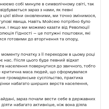
яснюємо собі минуле в символічному світі, так
ідбувається зараз з нами, як певні
 з цієї війни оновленими, ми точно змінимося,
тупові явища. Навіть Мойсею потрібно було
іни. І якщо ми можемо казати від Революції
олюція Гідності — це потужні поштовхи, які
ися готовими до вторгнення та опору,
з моменту початку з її переходом в цьому році
 нас. Після цього буде певний відкат
тв населення повернутися до звичного, тобто
ле критична маса людей, що сформувалася
вне громадянське суспільство, практика
дінки набагато ширших верств населення,
Майдані, зараз почали вести себе в державних
 діяти набагато активніше, ніж вона діяла