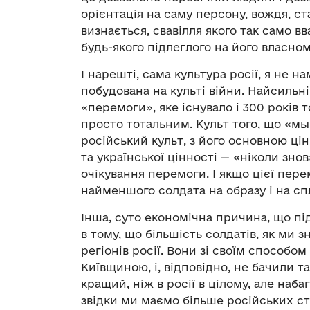
орієнтація на саму персону, вождя, ст
визнається, свавілля якого так само 
будь-якого підлеглого на його власном
І нарешті, сама культура росії, я не 
побудована на культі війни. Найсильн
«перемоги», яке існувало і 300 років то
просто тотальним. Культ того, що «м
російський культ, з його основною ці
та української цінності — «ніколи зно
очікування перемоги. І якщо цієї пер
найменшого солдата на образу і на сп
Інша, суто економічна причина, що п
в тому, що більшість солдатів, як ми 
регіонів росії. Вони зі своїм способ
Київщиною, і, відповідно, не бачили та
кращий, ніж в росії в цілому, але наб
звідки ми маємо більше російських ст