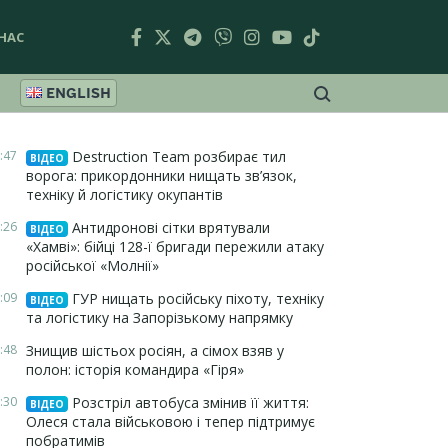
НАС
ENGLISH
:47
Destruction Team розбирає тил
ВІДЕО
ворога: прикордонники нищать зв’язок,
техніку й логістику окупантів
:26
Антидронові сітки врятували
ВІДЕО
«Хамві»: бійці 128-ї бригади пережили атаку
російської «Молнії»
:09
ГУР нищать російську піхоту, техніку
ВІДЕО
та логістику на Запорізькому напрямку
:48
Знищив шістьох росіян, а сімох взяв у
полон: історія командира «Гіря»
:30
Розстріл автобуса змінив її життя:
ВІДЕО
Олеся стала військовою і тепер підтримує
побратимів