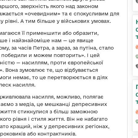
аршого, зверхність якого над законом
вважається «очевидним» та є спокусливим для
у рівні. А тим більше у військових умовах.
намагаюся її применшити або образити,
іше і найзнайоміше нам — це явище
му, за часів Петра, а зараз, за путіна, стало
ы победили и можем повторить». І цей
нністю — насиллям, проти європейської
в». Вона зумовлює те, що відбувається
емоги немає, то це перетворюється в діях
леск насилля.
ідживлювала насилля, можливо, полягає
знаємо з медіа, це мешканці депресивних
ом життя стикнулися з більш заможною
кого рівня і стиля життя. Він не набагато
агато кращий, ніж у депресивних регіонах,
роковиків або контрактників.