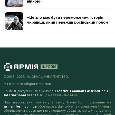
війною»
«Це зло має бути переможене»: історія
українця, який пережив російський полон
© 2018 - 2026, ІНФОРМАЦІЙНЕ АГЕНТСТВО,
Міністерство оборони України
Контент доступний за ліцензією
Creative Commons Attribution 4.0
International license
якщо не зазначено інше.
При використанні контенту з сайту АрміяInform посилання на
armyinform.com.ua
обов’язкове. Для суб’єктів у сфері онлайн-медіа
обов’язковим є розміщення у першому абзаці матеріалу прямого та
відкритого для пошукових систем гіперпосилання на цитований