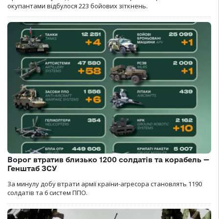
окупантами відбулося 223 бойових зіткнень.
Ворог втратив близько 1200 солдатів та корабель —
Генштаб ЗСУ
За минулу добу втрати армії країни-агресора становлять 1190
солдатів та 6 систем ППО.