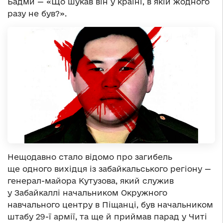
Бадми — «Що шукав він у країні, в якій жодного
разу не був?».
Нещодавно стало відомо про загибель
ще одного вихідця із забайкальського регіону —
генерал-майора Кутузова, який служив
у Забайкаллі начальником Окружного
навчального центру в Піщанці, був начальником
штабу 29-ї армії, та ще й приймав парад у Читі