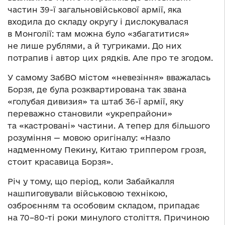
частин 39-ї загальновійськової армії, яка
входила до складу округу і дислокувалася
в Монголії: там можна було «збагатитися»
не лише рублями, а й тугриками. До них
потрапив і автор цих рядків. Але про те згодом.
У самому ЗабВО містом «невезіння» вважалась
Борзя, де була розквартирована так звана
«голубая дивизия» та штаб 36-ї армії, яку
переважно становили «укрепрайони»
та «кастровані» частини. А тепер для більшого
розуміння — мовою оригіналу: «Назло
надменному Пекину, Китаю триппером грозя,
стоит красавица Борзя».
Річ у тому, що період, коли Забайкалля
нашпиговували військовою технікою,
озброєнням та особовим складом, припадає
на 70–80-ті роки минулого століття. Причиною