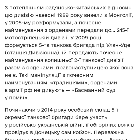
З потеплінням радянсько-китайських відносин
цю дивізію навесні 1989 року вивели з Монголії,
у 2005-му розформували, а почесне
найменування з орденами передали до… 245-ї
мотострілецькій дивізії. У 2009 році
формується 5-та танкова бригада під Улан-Уде
(станція Дивізіонна), їй передають почесне
найменування колишньої 2-ї танкової дивізії
разом з орденами, правонаступницею якої вона
не є. Такі маніпуляції з почесним
найменуванням, «традиціями», орденами
в армії рф не дивують — «Басманний суд
у поміч».
Починаючи з 2014 року особовий склад 5-ї
окремої танкової бригади бере участь
у російсько-українській війні, її обгорілих вояків
провідує в Донецьку сам кобзон. Переважна
більшість особового складу бригади — буряти.