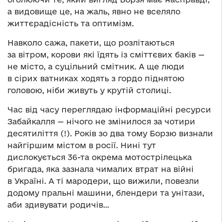
а видовище це, на жаль, явно не вселяло
життєрадісність та оптимізм.
Навколо сажа, пакети, що розлітаються
за вітром, корови які їдять із сміттєвих баків —
не місто, а суцільний смітник. А ще люди
в сірих ватниках ходять з гордо піднятою
головою, ніби живуть у крутій столиці.
Час від часу переглядаю інформаційні ресурси
Забайкалля — нічого не змінилося за чотири
десятиліття (!). Років зо два тому Борзю визнали
найгіршим містом в росії. Нині тут
дислокується 36-та окрема мотострілецька
бригада, яка зазнала чималих втрат на війні
в Україні. А ті мародери, що вижили, повезли
додому пральні машини, блендери та унітази,
аби здивувати родичів…