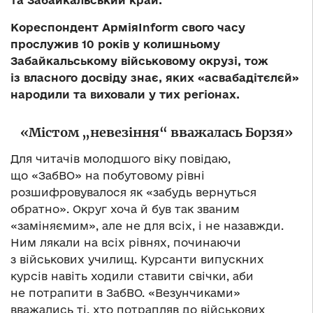
та Забайкальський край.
Кореспондент Армія
Inform
свого часу
прослужив 10 років у колишньому
Забайкальському військовому окрузі, тож
із власного досвіду знає, яких «асвабадітєлєй»
народили та виховали у тих регіонах.
«Містом „невезіння“ вважалась Борзя»
Для читачів молодшого віку повідаю,
що «ЗабВО» на побутовому рівні
розшифровувалося як «забудь вернуться
обратно». Округ хоча й був так званим
«заміняємим», але не для всіх, і не назавжди.
Ним лякали на всіх рівнях, починаючи
з військових училищ. Курсанти випускних
курсів навіть ходили ставити свічки, аби
не потрапити в ЗабВО. «Везунчиками»
вважались ті, хто потрапляв до військових