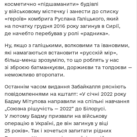
косметично «підшаманити» будівлі
у військовому містечку і занести до списку
«героїв» комбрига Руслана Галіцького, який
на початку грудня 2016 року загинув в Сирії,
де начебто перебував у ролі «радника».
Ну, якщо з галіцькими, волковими та івановими,
які намагаються встановити «русскій мір»,
більш-менш зрозуміло, то що роблять у нас
зі зброєю батманкуєви, доржиєви та толдоєви —
неможливо второпати.
Останнім часом видання Забайкалля рясніють
повідомленнями на кшталт: «У січні 2022 року
Бадму Мітупова направили на спільні навчання
„Союзна рішучість — 2022“ до Білорусі.
У лютому Бадму призвали на військову
операцію в Україні, де він загинув у віці
25 років». Так і хочеться запитати рідних