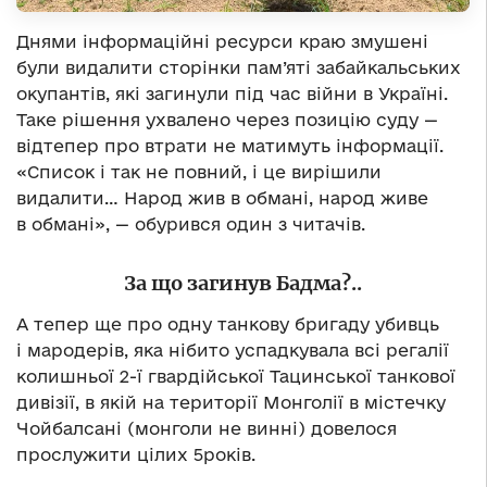
Днями інформаційні ресурси краю змушені
були видалити сторінки пам’яті забайкальських
окупантів, які загинули під час війни в Україні.
Таке рішення ухвалено через позицію суду —
відтепер про втрати не матимуть інформації.
«Список і так не повний, і це вирішили
видалити… Народ жив в обмані, народ живе
в обмані», — обурився один з читачів.
За що загинув Бадма?..
А тепер ще про одну танкову бригаду убивць
і мародерів, яка нібито успадкувала всі регалії
колишньої 2-ї гвардійської Тацинської танкової
дивізії, в якій на території Монголії в містечку
Чойбалсані (монголи не винні) довелося
прослужити цілих 5років.