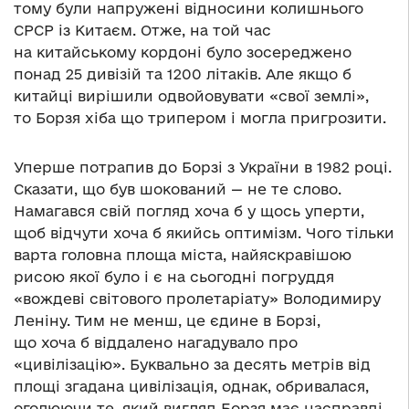
тому були напружені відносини колишнього
СРСР із Китаєм. Отже, на той час
на китайському кордоні було зосереджено
понад 25 дивізій та 1200 літаків. Але якщо б
китайці вирішили одвойовувати «свої землі»,
то Борзя хіба що трипером і могла пригрозити.
Уперше потрапив до Борзі з України в 1982 році.
Сказати, що був шокований — не те слово.
Намагався свій погляд хоча б у щось уперти,
щоб відчути хоча б якийсь оптимізм. Чого тільки
варта головна площа міста, найяскравішою
рисою якої було і є на сьогодні погруддя
«вождеві світового пролетаріату» Володимиру
Леніну. Тим не менш, це єдине в Борзі,
що хоча б віддалено нагадувало про
«цивілізацію». Буквально за десять метрів від
площі згадана цивілізація, однак, обривалася,
оголюючи те, який вигляд Борзя має насправді,