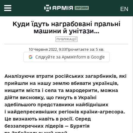
EN
Куди їдуть награбовані пральні
машини й унітази…
ПУБЛІКАЦІЇ
10 Червня 2022, 9:33
Прочитаєте за:
5
хв.
Слідкуйте за АрміяInform в Google
Аналізуючи втрати російських загарбників, які
прийшли на нашу землю вбивати українців,
нищити міста і села та мародерити, можна
дійти висновку, що гинуть в Україні
здебільшого представники найбідніших
і найдепресивніших регіонів країни-агресора.
Це визнають навіть в росії. Серед
беззаперечних лідерів
—
Бурятія