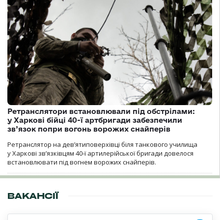
Ретранслятори встановлювали під обстрілами:
у Харкові бійці 40-ї артбригади забезпечили
зв’язок попри вогонь ворожих снайперів
Ретранслятор на дев’ятиповерхівці біля танкового училища
у Харкові зв’язківцям 40-ї артилерійської бригади довелося
встановлювати під вогнем ворожих снайперів.
ВАКАНСІЇ