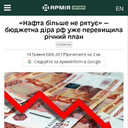
EN
«Нафта більше не рятує» —
бюджетна діра рф уже перевищила
річний план
НОВИНИ
14 Травня 2026, 20:17
Прочитаєте за:
2
хв.
Слідкуйте за АрміяInform в Google