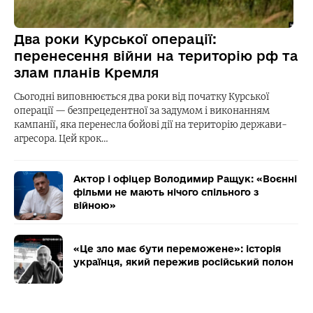
Два роки Курської операції:
перенесення війни на територію рф та
злам планів Кремля
Сьогодні виповнюється два роки від початку Курської
операції — безпрецедентної за задумом і виконанням
кампанії, яка перенесла бойові дії на територію держави-
агресора. Цей крок…
Актор і офіцер Володимир Ращук: «Воєнні
фільми не мають нічого спільного з
війною»
«Це зло має бути переможене»: історія
українця, який пережив російський полон