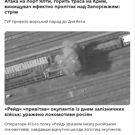
Атака на порт Ялти, горить траса на Крим,
винищувач ефектно пролітає над Запоріжжям:
стрім
ГУР провело морський парад до Дня Ялти.
«Рейд» «привітав» окупантів із днем залізничних
військ: уражено локомотиви росіян
Оператори 413-го полку «Рейд» уразили низку російських
локомотивів, завдавши відчутної шкоди логістиці окупантів.