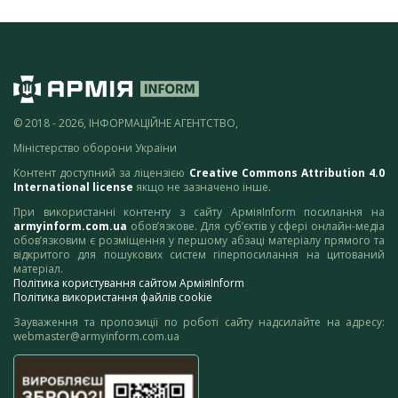
© 2018 - 2026, ІНФОРМАЦІЙНЕ АГЕНТСТВО,
Міністерство оборони України
Контент доступний за ліцензією
Creative Commons Attribution 4.0
International license
якщо не зазначено інше.
При використанні контенту з сайту АрміяInform посилання на
armyinform.com.ua
обов’язкове. Для суб’єктів у сфері онлайн-медіа
обов’язковим є розміщення у першому абзаці матеріалу прямого та
відкритого для пошукових систем гіперпосилання на цитований
матеріал.
Політика користування сайтом АрміяInform
Політика використання файлів cookie
Зауваження та пропозиції по роботі сайту надсилайте на адресу:
webmaster@armyinform.com.ua