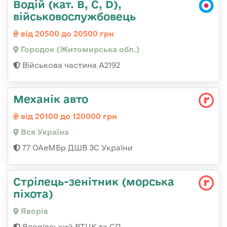
Водій (кат. B, C, D),
військовослужбовець
від 20500 до 20500 грн
Городок (Житомирська обл.)
Військова частина А2192
Механік авто
від 20100 до 120000 грн
Вся Україна
77 ОАеМБр ДШВ ЗС України
Стрілець-зенітник (морська
піхота)
Яворів
Яворівський РТЦК та СП