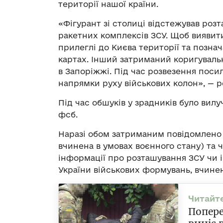
території нашої країни.
«Фігурант зі столиці відстежував роз
ракетних комплексів ЗСУ. Щоб виявити
прилеглі до Києва території та познач
картах. Інший затриманий коригуваль
в Запоріжжі. Під час розвезення посил
напрямки руху військових колон», — р
Під час обшуків у зрадників було вилу
фсб.
Наразі обом затриманим повідомлено пр
вчинена в умовах воєнного стану) та ч
інформації про розташування ЗСУ чи і
України військових формувань, вчинен
Попере