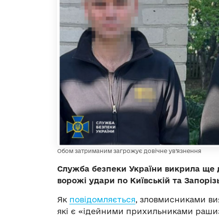
Обом затриманим загрожує довічне ув’язнення
Служба безпеки України викрила ще д
ворожі удари по Київській та Запоріз
Як
повідомляється
, зловмисниками ви
які є «ідейними прихильниками рашиз