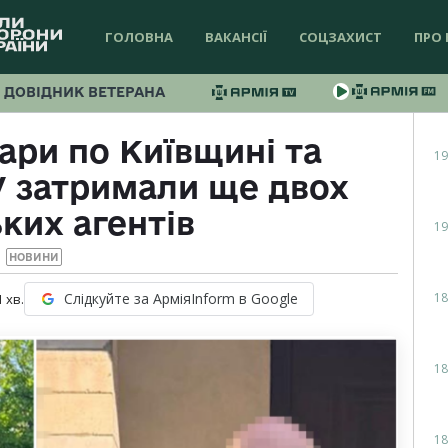
ГОЛОВНА
ВАКАНСІЇ
СОЦЗАХИСТ
ПРО 
ДОВІДНИК ВЕТЕРАНА
ари по Київщині та
19
 затримали ще двох
ких агентів
19
НОВИНИ
18
Слідкуйте за АрміяInform в Google
1
хв.
18
18