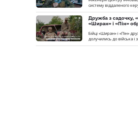
систему віддаленого ке
Дружба з садочку, «
«Ширан» і «Пін» о
Бійці «Ширан» і «Пін» др
долучились до війська і 