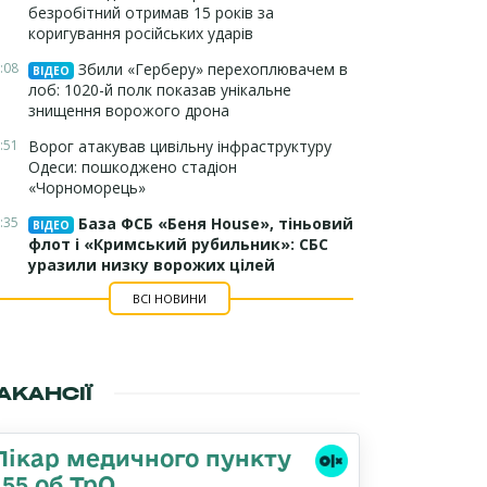
безробітний отримав 15 років за
коригування російських ударів
:08
Збили «Герберу» перехоплювачем в
ВІДЕО
лоб: 1020-й полк показав унікальне
знищення ворожого дрона
:51
Ворог атакував цивільну інфраструктуру
Одеси: пошкоджено стадіон
«Чорноморець»
:35
База ФСБ «Беня House», тіньовий
ВІДЕО
флот і «Кримський рубильник»: СБС
уразили низку ворожих цілей
ВСІ НОВИНИ
АКАНСІЇ
Лікар медичного пункту
155 об ТрО