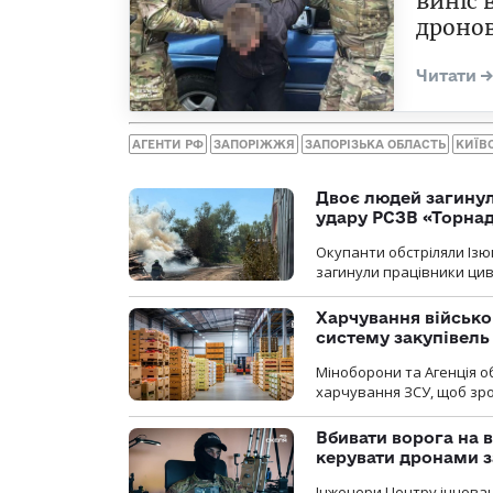
виніс 
дронов
АГЕНТИ РФ
ЗАПОРІЖЖЯ
ЗАПОРІЗЬКА ОБЛАСТЬ
КИЇВ
Двоє людей загину
удару РСЗВ «Торнад
Окупанти обстріляли Ізю
загинули працівники цив
Харчування військ
систему закупівель
Міноборони та Агенція 
харчування ЗСУ, щоб зро
Вбивати ворога на в
керувати дронами з
Інженери Центру інновац