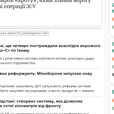
вирок «кроту», який зливав ворогу
і операції ЗСУ
СЬКА ОБЛАСТЬ
КИЇВЩИНА
СБУ
ли, ще четверо постраждали внаслідок ворожого
о-С» по Ізюму
м з реактивної системи залпового вогню, унаслідок удару
ільного підприємства.
ових реформують: Міноборони запускає нову
оборонних закупівель ДОТ запускають реформу системи
бити закупівлі прозорішими, а якість продуктів — вищою.
ідстані: створено систему, яка дозволяє
а сотні кілометрів від фронту
ій 425-го штурмового полку «Скеля» розробили власну