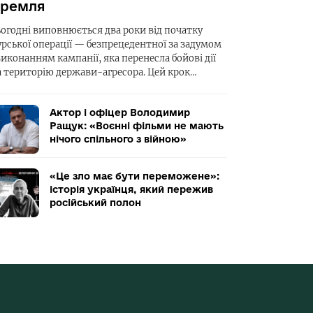
ремля
ьогодні виповнюється два роки від початку
урської операції — безпрецедентної за задумом
виконанням кампанії, яка перенесла бойові дії
а територію держави-агресора. Цей крок…
Актор і офіцер Володимир
Ращук: «Воєнні фільми не мають
нічого спільного з війною»
«Це зло має бути переможене»:
історія українця, який пережив
російський полон