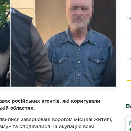
18
17
17
вох російських агентів, які коригували
В
ькій областях.
явилися завербовані ворогом місцеві жителі,
му» та сподівалися на окупацію всієї