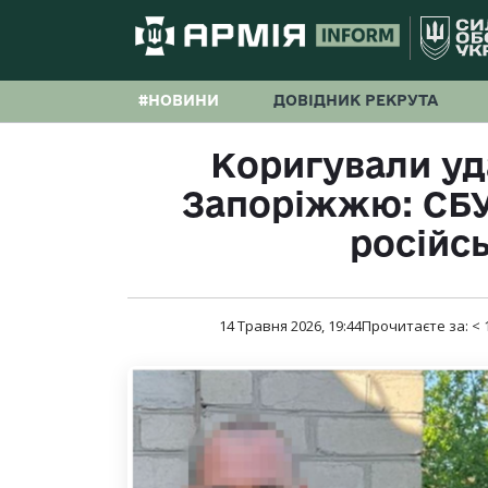
#НОВИНИ
ДОВІДНИК РЕКРУТА
Коригували уд
Запоріжжю: СБУ
російсь
14 Травня 2026, 19:44
Прочитаєте за:
< 