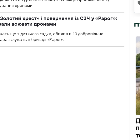
рування дронами.
Золотий хрест» і повернення із СЗЧ у «Рарог»:
брали воювати дронами
П
ужать ще з дитячого садка, обидва в 19 добровільно
зараз служать в бригаді «Рарог».
Д
п
т