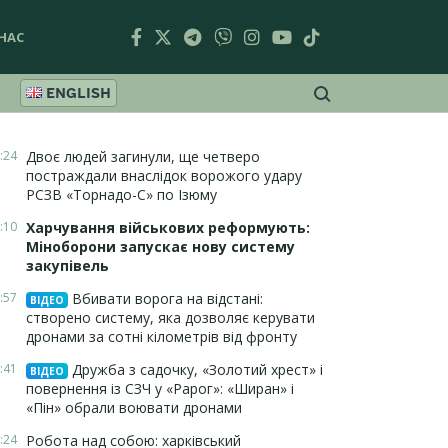
НАС
ENGLISH
:24
Двоє людей загинули, ще четверо
постраждали внаслідок ворожого удару
РСЗВ «Торнадо-С» по Ізюму
:10
Харчування військових реформують:
Міноборони запускає нову систему
закупівель
:57
Вбивати ворога на відстані:
ВІДЕО
створено систему, яка дозволяє керувати
дронами за сотні кілометрів від фронту
:41
Дружба з садочку, «Золотий хрест» і
ВІДЕО
повернення із СЗЧ у «Рарог»: «Ширан» і
«Пін» обрали воювати дронами
:24
Робота над собою: харківський