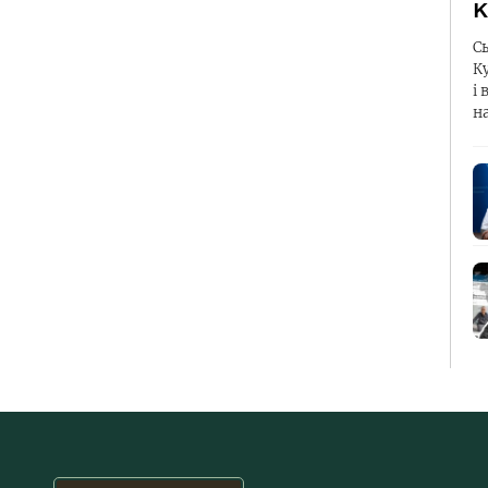
К
С
К
і 
н