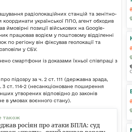
ташування радіолокаційних станцій та зенітно-
 координати української ППО, агент обходив
ав ймовірні позиції військових на Google-
ник працював водієм у поштовому відділенні
ок по регіону він фіксував геолокації та
озповіли у СБУ.
чено смартфони із доказами їхньої співпраці з
о підозру за ч. 2 ст. 111 (державна зрада,
. 3 ст. 114-2 (несанкціоноване поширення
нших утворених відповідно до законів
е в умовах воєнного стану).
джав росіян про атаки БПЛА: суд