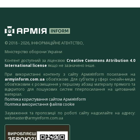
© 2018 - 2026, ІНФОРМАЦІЙНЕ АГЕНТСТВО,
Міністерство оборони України
Контент доступний за ліцензією
Creative Commons Attribution 4.0
International license
якщо не зазначено інше.
При використанні контенту з сайту АрміяInform посилання на
armyinform.com.ua
обов’язкове. Для суб’єктів у сфері онлайн-медіа
обов’язковим є розміщення у першому абзаці матеріалу прямого та
відкритого для пошукових систем гіперпосилання на цитований
матеріал.
Політика користування сайтом АрміяInform
Політика використання файлів cookie
Зауваження та пропозиції по роботі сайту надсилайте на адресу:
webmaster@armyinform.com.ua