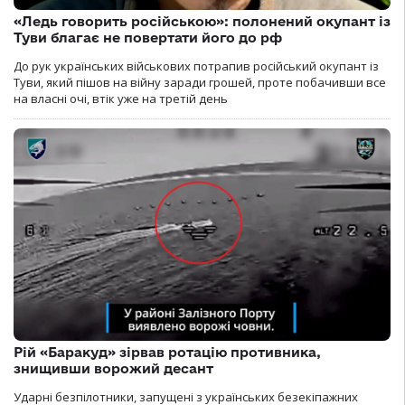
«Ледь говорить російською»: полонений окупант із
Туви благає не повертати його до рф
До рук українських військових потрапив російський окупант із
Туви, який пішов на війну заради грошей, проте побачивши все
на власні очі, втік уже на третій день
Рій «Баракуд» зірвав ротацію противника,
знищивши ворожий десант
Ударні безпілотники, запущені з українських безекіпажних