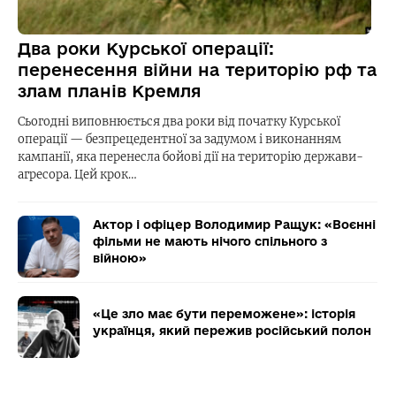
Два роки Курської операції:
перенесення війни на територію рф та
злам планів Кремля
Сьогодні виповнюється два роки від початку Курської
операції — безпрецедентної за задумом і виконанням
кампанії, яка перенесла бойові дії на територію держави-
агресора. Цей крок…
Актор і офіцер Володимир Ращук: «Воєнні
фільми не мають нічого спільного з
війною»
«Це зло має бути переможене»: історія
українця, який пережив російський полон