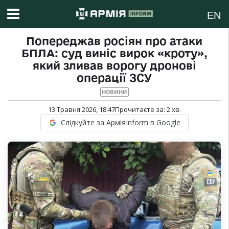
EN
Попереджав росіян про атаки
БПЛА: суд виніс вирок «кроту»,
який зливав ворогу дронові
операції ЗСУ
НОВИНИ
13 Травня 2026, 18:47
Прочитаєте за:
2
хв.
Слідкуйте за АрміяInform в Google