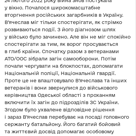
24 лютого 2022 року війна знов постукала
у вікно. Почалося широкомасштабне
вторгнення російських загарбників в Україну.
В’ячеслав міг тільки спостерігати, як стрімко
розвиваються події. З його діагнозом шлях
у військо було зачинено. Але він не міг спокійно
спостерігати за тим, як ворог просувається
в глиб країни. Спочатку разом з ветеранами
АТО/ООС зібрали загін самооборони. Потім
почали чергувати на блокпостах, допомагати
Національній поліції, Національній гвардії.
Проте це не влаштовувало В’ячеслава та інших
ветеранів і вони звернулися до військового
керівництва Одеської області з проханням
включити їх загін до підрозділів ЗС України.
Згодом було ухвалене відповідне рішення
і зараз В’ячеслав перебуває на посаді головного
сержанту батальйону. Його багатий бойовий
та життєвий досвід допомагає особовому