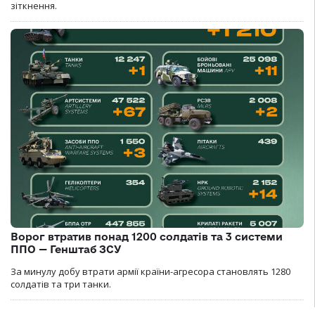
зіткнення.
Ворог втратив понад 1200 солдатів та 3 системи
ППО — Генштаб ЗСУ
За минулу добу втрати армії країни-агресора становлять 1280
солдатів та три танки.