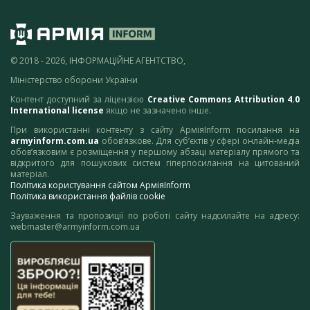
© 2018 - 2026, ІНФОРМАЦІЙНЕ АГЕНТСТВО,
Міністерство оборони України
Контент доступний за ліцензією
Creative Commons Attribution 4.0
International license
якщо не зазначено інше.
При використанні контенту з сайту АрміяInform посилання на
armyinform.com.ua
обов’язкове. Для суб’єктів у сфері онлайн-медіа
обов’язковим є розміщення у першому абзаці матеріалу прямого та
відкритого для пошукових систем гіперпосилання на цитований
матеріал.
Політика користування сайтом АрміяInform
Політика використання файлів cookie
Зауваження та пропозиції по роботі сайту надсилайте на адресу:
webmaster@armyinform.com.ua