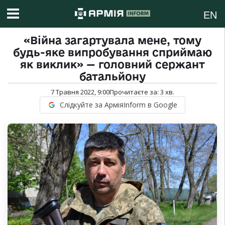
EN
«Війна загартувала мене, тому
будь-яке випробування сприймаю
як виклик» — головний сержант
батальйону
7 Травня 2022, 9:00
Прочитаєте за:
3
хв.
Слідкуйте за АрміяInform в Google