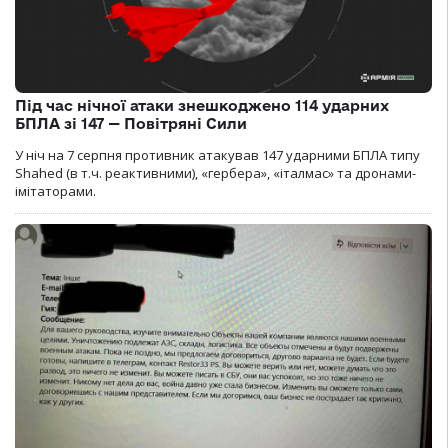
Під час нічної атаки знешкоджено 114 ударних
БПЛА зі 147 — Повітряні Сили
У ніч на 7 серпня противник атакував 147 ударними БПЛА типу
Shahed (в т.ч. реактивними), «гербера», «італмас» та дронами-
імітаторами.