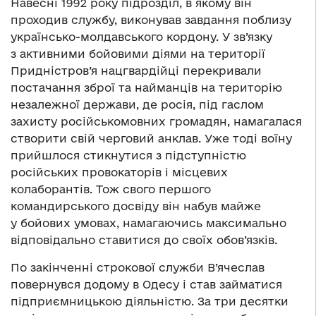
Навесні 1992 року підрозділ, в якому він
проходив службу, виконував завдання поблизу
українсько-молдавського кордону. У зв’язку
з активними бойовими діями на території
Придністров’я нацгвардійці перекривали
постачання зброї та найманців на територію
незалежної держави, де росія, під гаслом
захисту російськомовних громадян, намагалася
створити свій черговий анклав. Уже тоді воїну
прийшлося стикнутися з підступністю
російських провокаторів і місцевих
колаборантів. Тож свого першого
командирського досвіду він набув майже
у бойових умовах, намагаючись максимально
відповідально ставитися до своїх обов’язків.
По закінченні строкової служби В’ячеслав
повернувся додому в Одесу і став займатися
підприємницькою діяльністю. За три десятки