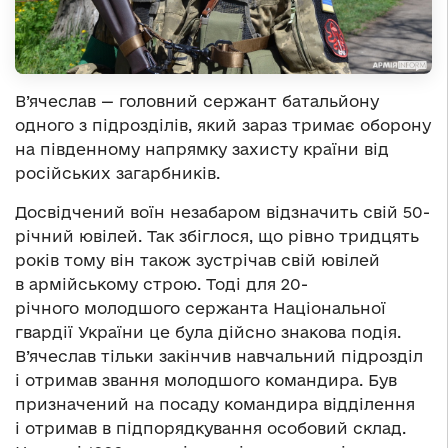
В’ячеслав — головний сержант батальйону
одного з підрозділів, який зараз тримає оборону
на південному напрямку захисту країни від
російських загарбників.
Досвідчений воїн незабаром відзначить свій 50-
річний ювілей. Так збіглося, що рівно тридцять
років тому він також зустрічав свій ювілей
в армійському строю. Тоді для 20-
річного молодшого сержанта Національної
гвардії України це була дійсно знакова подія.
В’ячеслав тільки закінчив навчальний підрозділ
і отримав звання молодшого командира. Був
призначений на посаду командира відділення
і отримав в підпорядкування особовий склад.