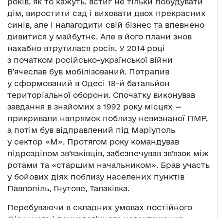
років, як то кажуть, встиг не тільки побудувати
дім, виростити сад і виховати двох прекрасних
синів, але і налагодити свій бізнес та впевнено
дивитися у майбутнє. Але в його плани знов
нахабно втрутилася росія. У 2014 році
з початком російсько-української війни
В’ячеслав був мобілізований. Потрапив
у сформований в Одесі 18-й батальйон
територіальної оборони. Спочатку виконував
завдання в знайомих з 1992 року місцях —
прикривали напрямок поблизу невизнаної ПМР,
а потім був відправлений під Маріуполь
у сектор «М». Протягом року командував
підрозділом зв’язківців, забезпечував зв’язок між
ротами та «старшим начальником». Брав участь
у бойових діях поблизу населених пунктів
Павлопіль, Гнутове, Талаківка.
Перебуваючи в складних умовах постійного