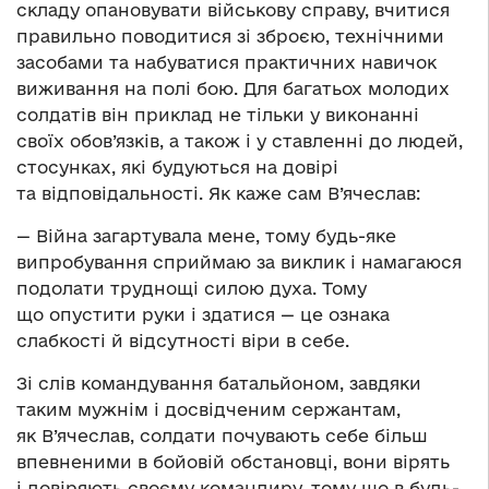
складу опановувати військову справу, вчитися
правильно поводитися зі зброєю, технічними
засобами та набуватися практичних навичок
виживання на полі бою. Для багатьох молодих
солдатів він приклад не тільки у виконанні
своїх обов’язків, а також і у ставленні до людей,
стосунках, які будуються на довірі
та відповідальності. Як каже сам В’ячеслав:
— Війна загартувала мене, тому будь-яке
випробування сприймаю за виклик і намагаюся
подолати труднощі силою духа. Тому
що опустити руки і здатися — це ознака
слабкості й відсутності віри в себе.
Зі слів командування батальйоном, завдяки
таким мужнім і досвідченим сержантам,
як В’ячеслав, солдати почувають себе більш
впевненими в бойовій обстановці, вони вірять
і довіряють своєму командиру, тому що в будь-