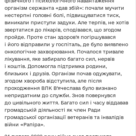
фізичного і психологічного навантаження
організм сержанта «дав збій»: почали мучити
нестерпні головні болі, підвищуватися тиск,
виникали приступи задухи. Але терпів, не хотів
звертатися до лікарів, сподівався, що згодом
пройде. Проте стан здоров’я погіршувався
і його відправили у госпіталь, де було виявлено
онкологічне захворювання. Почалося тривале
лікування, яке забирало багато сил, нервів
і коштів. Допомогла підтримка родини,
близьких і друзів. Організм почав одужувати,
згодом хвороба відступила, але після
проходження ВЛК В’ячеслава було визнано
непридатним до служби. Знов повернувся
до цивільного життя. Багато сил і часу віддавав
громадській діяльності як член Ради
громадської організації ветеранів та інвалідів
війни «Рапіра».