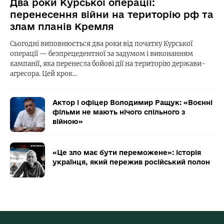
Два роки Курської операції:
перенесення війни на територію рф та
злам планів Кремля
Сьогодні виповнюється два роки від початку Курської
операції — безпрецедентної за задумом і виконанням
кампанії, яка перенесла бойові дії на територію держави-
агресора. Цей крок…
Актор і офіцер Володимир Ращук: «Воєнні
фільми не мають нічого спільного з
війною»
«Це зло має бути переможене»: історія
українця, який пережив російський полон