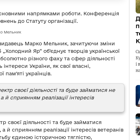
 основними напрямками роботи. Конференція
Д
внень до Статуту організації.
п
рко Мельник
т
К
, видавець Марко Мельник, зачитуючи зміни
б „Холодний Яр“ об’єднує творців української
С
К
 абсолютно різного фаху та сфер діяльності
і 
ь інтереси України, як свої власні,
н
 пам’яті українців.
ектр своєї діяльності та буде займатися не
 й сприянням реалізації інтересів
тр своєї діяльності та буде займатися
 й сприянням реалізації інтересів ветеранів
тьбу єдиною історичною тяглістю,