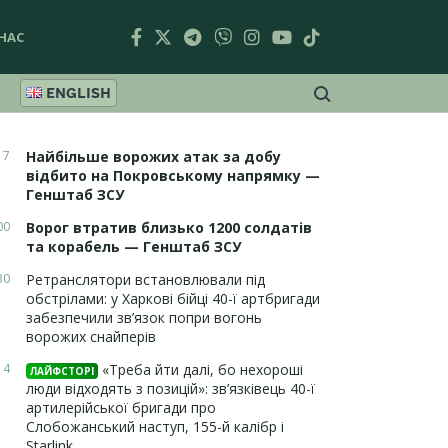
НАС
ENGLISH
17
Найбільше ворожих атак за добу
відбито на Покровському напрямку —
Генштаб ЗСУ
00
Ворог втратив близько 1200 солдатів
та корабель — Генштаб ЗСУ
30
Ретранслятори встановлювали під
обстрілами: у Харкові бійці 40-ї артбригади
забезпечили зв’язок попри вогонь
ворожих снайперів
14
«Треба йти далі, бо нехороші
ЛАЙФСТОРІ
люди відходять з позицій»: зв’язківець 40-ї
артилерійської бригади про
Слобожанський наступ, 155-й калібр і
Starlink