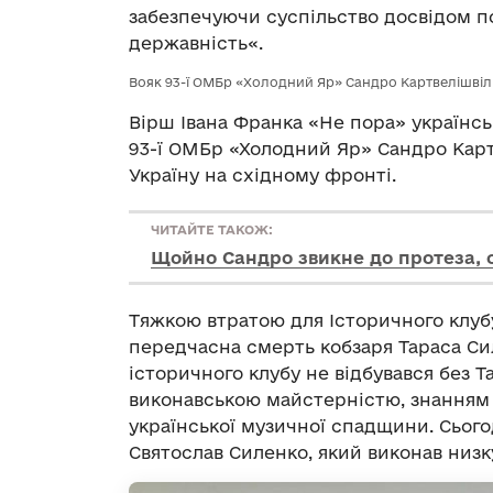
забезпечуючи суспільство досвідом по
державність«.
Вояк 93-ї ОМБр «Холодний Яр» Сандро Картвелішвіл
Вірш Івана Франка «Не пора» українсь
93-ї ОМБр «Холодний Яр» Сандро Карт
Україну на східному фронті.
ЧИТАЙТЕ ТАКОЖ:
Щойно Сандро звикне до протеза, 
Тяжкою втратою для Історичного клуб
передчасна смерть кобзаря Тараса Си
історичного клубу не відбувався без Т
виконавською майстерністю, знанням
української музичної спадщини. Сього
Святослав Силенко, який виконав низк