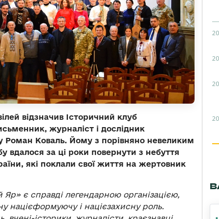
20
20
20
вілей відзначив Історичний клуб
20
исьменник, журналіст і дослідник
у Роман Коваль. Йому з порівняно невеликим
бу вдалося за ці роки повернути з небуття
раїни, які поклали свої життя на жертовник
В
 Яр» є справді легендарною організацією,
льну націєформуючу і націєзахисну роль.
 вчені-історики, журналісти, краєзнавці,