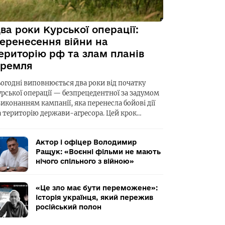
ва роки Курської операції:
еренесення війни на
ериторію рф та злам планів
ремля
ьогодні виповнюється два роки від початку
урської операції — безпрецедентної за задумом
виконанням кампанії, яка перенесла бойові дії
а територію держави-агресора. Цей крок…
Актор і офіцер Володимир
Ращук: «Воєнні фільми не мають
нічого спільного з війною»
«Це зло має бути переможене»:
історія українця, який пережив
російський полон