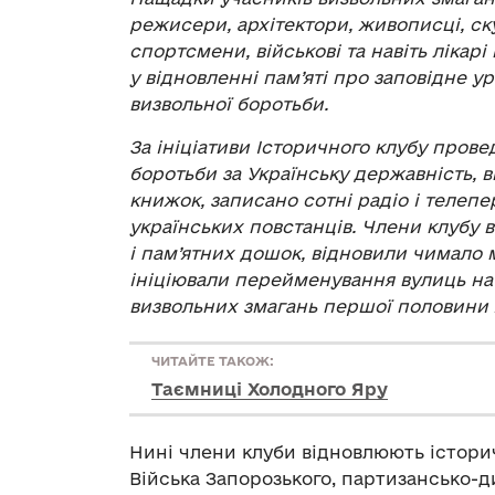
режисери, архітектори, живописці, ск
спортсмени, військові та навіть лікарі
у відновленні пам’яті про заповідне 
визвольної боротьби.
За ініціативи Історичного клубу пров
боротьби за Українську державність,
книжок, записано сотні радіо і телепе
українських повстанців. Члени клубу в
і пам’ятних дошок, відновили чимало 
ініціювали перейменування вулиць на 
визвольних змагань першої половини Х
ЧИТАЙТЕ ТАКОЖ:
Таємниці Холодного Яру
Нині члени клуби відновлюють історич
Війська Запорозького, партизансько-