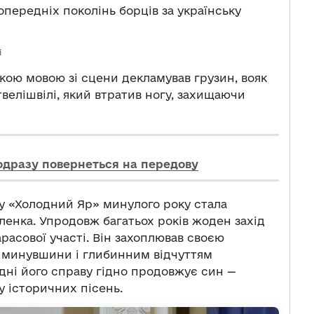
передніх поколінь борців за українську
і
кою мовою зі сцени декламував грузин, вояк
велішвілі, який втратив ногу, захищаючи
одразу повернеться на передову
у «Холодний Яр» минулого року стала
ленка. Упродовж багатьох років жоден захід
арасової участі. Він захоплював своєю
 минувшини і глибинним відчуттям
дні його справу гідно продовжує син —
у історичних пісень.