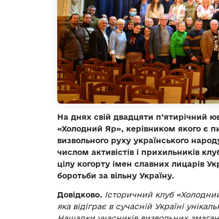
На днях свій двадцяти п’ятирічний ю
«Холодний Яр», керівником якого є п
визвольного руху українського народ
числом активістів і прихильників клу
цілу когорту імен славних лицарів Ук
боротьби за вільну Україну.
Довідково.
Історичний клуб «Холодний
яка відіграє в сучасній Україні уніка
Нащадки учасників визвольних змагань,