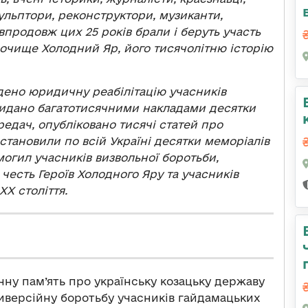
ульптори, реконструктори, музиканти,
 впродовж цих 25 років брали і беруть участь
урочище Холодний Яр, його тисячолітню історію
едено юридичну реабілітацію учасників
 видано багатотисячними накладами десятки
редач, опубліковано тисячі статей про
становили по всій Україні десятки меморіалів
могил учасників визвольної боротьби,
честь Героїв Холодного Яру та учасників
Х століття.
ну пам’ять про українську козацьку державу
диверсійну боротьбу учасників гайдамацьких