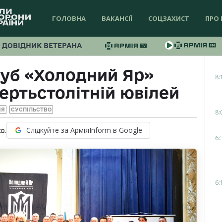
ГОЛОВНА
ВАКАНСІЇ
СОЦЗАХИСТ
ПРО 
ДОВІДНИК ВЕТЕРАНА
луб «Холодний Яр»
8:
вертьстолітній ювілей
ІЯ
СУСПІЛЬСТВО
8:
Слідкуйте за АрміяInform в Google
хв.
6:
6: