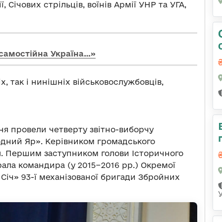
ї, Січових стрільців, воїнів Армії УНР та УГА,
, самостійна Україна…»
, так і нинішніх військовослужбовців,
ня провели четверту звітно-виборчу
одний Яр». Керівником громадського
я. Першим заступником голови Історичного
ала командира (у 2015−2016 рр.) Окремої
Січ» 93-ї механізованої бригади Збройних