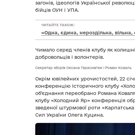
загонів, ідеологів Української революці
бійців ОУН і УПА.
ЧИТАЙТЕ ТАКОЖ:
«Одна, єдина, нероздільна, вільна
Чимало серед членів клубу як колишніх
добровольців і волонтерів.
Секретар зборів Оксана Герасим’юк і Роман Коваль
Окрім ювілейних урочистостей, 22 січ
конференцію Історичного клубу «Хол
об’єднання переобрано Романа Ковал
клубу «Холодний Яр» конференція обр
зведеної штурмової роти «Карпатська 
Cил України Олега Куцина.