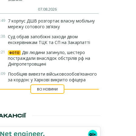
07.08.2026
:49
7 корпус ДШВ розгортає власну мобільну
мережу сотового зв’язку
:38
Суд обрав запобіжні заходи двом
екскерівникам ТЦК та СП на Закарпатті
:21
Дві людини загинуло, шестеро
ФОТО
постраждали внаслідок обстрілів рф на
Дніпропетровщині
:09
Пообіцяв вивезти військовозобов’язаного
за кордон: у Харкові викрито офіцера
ВСІ НОВИНИ
АКАНСІЇ
.Net engineer,