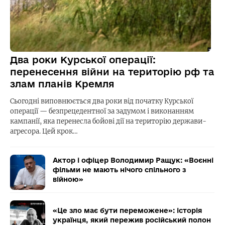
Два роки Курської операції:
перенесення війни на територію рф та
злам планів Кремля
Сьогодні виповнюється два роки від початку Курської
операції — безпрецедентної за задумом і виконанням
кампанії, яка перенесла бойові дії на територію держави-
агресора. Цей крок…
Актор і офіцер Володимир Ращук: «Воєнні
фільми не мають нічого спільного з
війною»
«Це зло має бути переможене»: історія
українця, який пережив російський полон