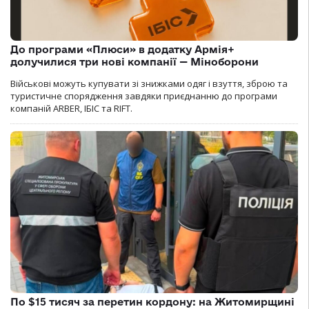
До програми «Плюси» в додатку Армія+
долучилися три нові компанії — Міноборони
Військові можуть купувати зі знижками одяг і взуття, зброю та
туристичне спорядження завдяки приєднанню до програми
компаній ARBER, ІБІС та RIFT.
По $15 тисяч за перетин кордону: на Житомирщині