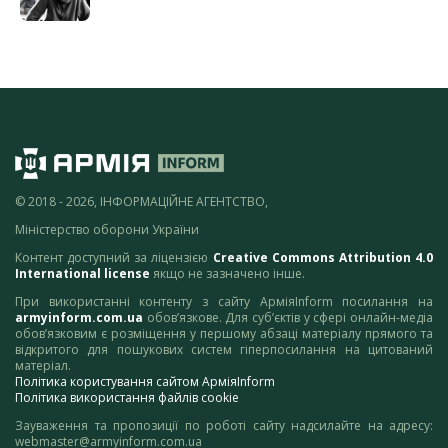
© 2018 - 2026, ІНФОРМАЦІЙНЕ АГЕНТСТВО,
Міністерство оборони України
Контент доступний за ліцензією
Creative Commons Attribution 4.0
International license
якщо не зазначено інше.
При використанні контенту з сайту АрміяInform посилання на
armyinform.com.ua
обов’язкове. Для суб’єктів у сфері онлайн-медіа
обов’язковим є розміщення у першому абзаці матеріалу прямого та
відкритого для пошукових систем гіперпосилання на цитований
матеріал.
Політика користування сайтом АрміяInform
Політика використання файлів cookie
Зауваження та пропозиції по роботі сайту надсилайте на адресу:
webmaster@armyinform.com.ua