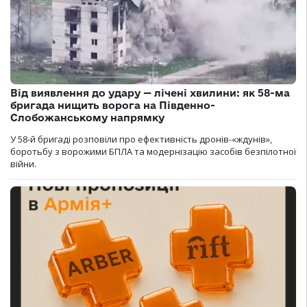
Від виявлення до удару — лічені хвилини: як 58-ма
бригада нищить ворога на Південно-
Слобожанському напрямку
У 58-й бригаді розповіли про ефективність дронів-«ждунів»,
боротьбу з ворожими БПЛА та модернізацію засобів безпілотної
війни.