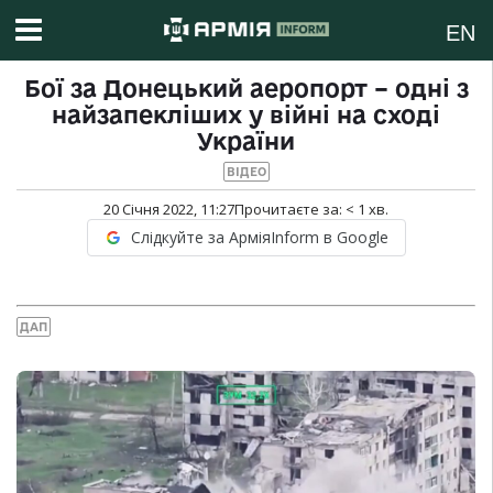
EN
Бої за Донецький аеропорт – одні з
найзапекліших у війні на сході
України
ВІДЕО
20 Січня 2022, 11:27
Прочитаєте за:
< 1
хв.
Слідкуйте за АрміяInform в Google
ДАП