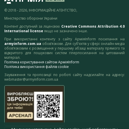
© 2018 - 2026, ІНФОРМАЦІЙНЕ АГЕНТСТВО,
Міністерство оборони України
Контент доступний за ліцензією
Creative Commons Attribution 4.0
International license
якщо не зазначено інше.
При використанні контенту з сайту АрміяInform посилання на
armyinform.com.ua
обов’язкове. Для суб’єктів у сфері онлайн-медіа
обов’язковим є розміщення у першому абзаці матеріалу прямого та
відкритого для пошукових систем гіперпосилання на цитований
матеріал.
Політика користування сайтом АрміяInform
Політика використання файлів cookie
Зауваження та пропозиції по роботі сайту надсилайте на адресу:
webmaster@armyinform.com.ua