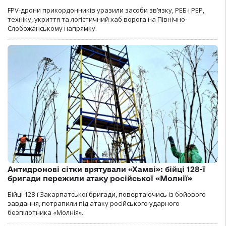
FPV-дрони прикордонників уразили засоби зв’язку, РЕБ і РЕР,
техніку, укриття та логістичний хаб ворога на Північно-
Слобожанському напрямку.
Антидронові сітки врятували «Хамві»: бійці 128-ї
бригади пережили атаку російської «Молнії»
Бійці 128-ї Закарпатської бригади, повертаючись із бойового
завдання, потрапили під атаку російського ударного
безпілотника «Молнія».