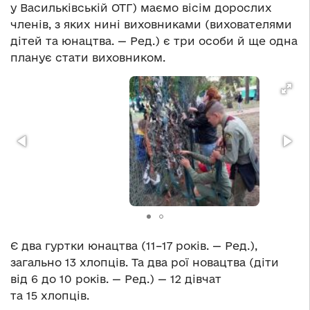
у Васильківській ОТГ) маємо вісім дорослих
членів, з яких нині виховниками (вихователями
дітей та юнацтва. — Ред.) є три особи й ще одна
планує стати виховником.
Є два гуртки юнацтва (11–17 років. — Ред.),
загально 13 хлопців. Та два рої новацтва (діти
від 6 до 10 років. — Ред.) — 12 дівчат
та 15 хлопців.