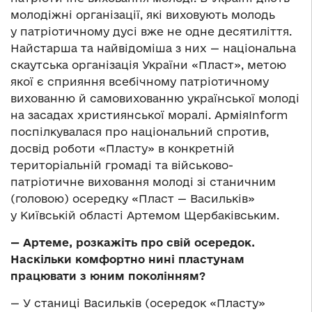
молодіжні організації, які виховують молодь
у патріотичному дусі вже не одне десятиліття.
Найстарша та найвідоміша з них — національна
скаутська організація України «Пласт», метою
якої є сприяння всебічному патріотичному
вихованню й самовихованню української молоді
на засадах християнської моралі. АрміяInform
поспілкувалася про національний спротив,
досвід роботи «Пласту» в конкретній
територіальній громаді та військово-
патріотичне виховання молоді зі станичним
(головою) осередку «Пласт — Васильків»
у Київській області Артемом Щербаківським.
— Артеме, розкажіть про свій осередок.
Наскільки комфортно нині пластунам
працювати з юним поколінням?
— У станиці Васильків (осередок «Пласту»