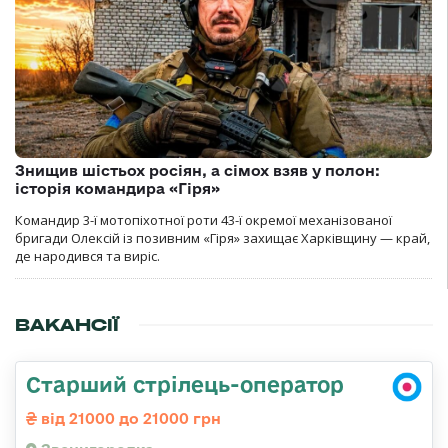
Знищив шістьох росіян, а сімох взяв у полон:
історія командира «Гіря»
Командир 3-ї мотопіхотної роти 43-ї окремої механізованої
бригади Олексій із позивним «Гіря» захищає Харківщину — край,
де народився та виріс.
ВАКАНСІЇ
Старший стрілець-оператор
від 21000 до 21000 грн