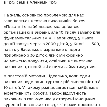
в ТрО, самі є членами ТрО.
На жаль, основною проблемою для нас
залишається нестача виховників, бо хоч
«Пласт» і є найбільшою молодіжною
організацією в Україні, але 10 тисяч замало для
фундаментальних змін. Наприклад, у Львові
до «Пласту» черга з 2000 дітей, у Києві — 1500,
навіть у Василькові зараз вже є черга
приблизно з 30 діток, яких ми фізично
не можемо долучити, оскільки не вистачає
виховників, людей які з ними займатимуться.
У пластовій методиці ідеально, коли один
виховник веде один гурток / рій чисельністю 8–
10 дітей. У такому разі досягається найбільша
ефективність роботи. Також відсутність
виховників гальмує нас у створені юнацьких
куренів і новацьких гнізд, які в рази посилюють