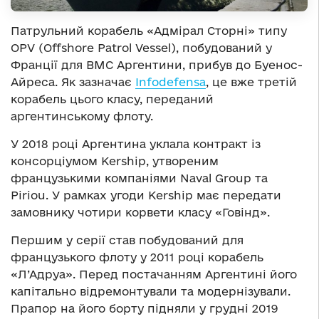
Патрульний корабель «Адмірал Сторні» типу
OPV (Offshore Patrol Vessel), побудований у
Франції для ВМС Аргентини, прибув до Буенос-
Айреса. Як зазначає
Infodefensa
, це вже третій
корабель цього класу, переданий
аргентинському флоту.
У 2018 році Аргентина уклала контракт із
консорціумом Kership, утвореним
французькими компаніями Naval Group та
Piriou. У рамках угоди Kership має передати
замовнику чотири корвети класу «Говінд».
Першим у серії став побудований для
французького флоту у 2011 році корабель
«Л’Адруа». Перед постачанням Аргентині його
капітально відремонтували та модернізували.
Прапор на його борту підняли у грудні 2019