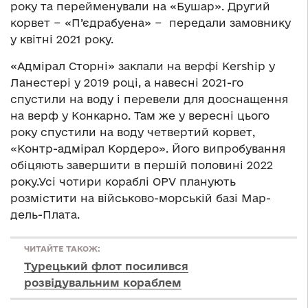
року та перейменували на «Бушар». Другий
корвет − «П’єдрабуена» − передали замовнику
у квітні 2021 року.
«Адмірал Сторні» заклали на верфі Kership у
Ланестері у 2019 році, а навесні 2021-го
спустили на воду і перевели для дооснащення
на верф у Конкарно. Там же у вересні цього
року спустили на воду четвертий корвет,
«Контр-адмірал Кордеро». Його випробування
обіцяють завершити в першій половині 2022
року.Усі чотири кораблі OPV планують
розмістити на військово-морській базі Мар-
дель-Плата.
ЧИТАЙТЕ ТАКОЖ:
Турецький флот посилився
розвідувальним кораблем