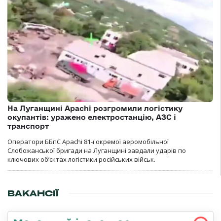
На Луганщині Apachi розгромили логістику
окупантів: уражено електростанцію, АЗС і
транспорт
Оператори ББпС Apachi 81-ї окремої аеромобільної
Слобожанської бригади на Луганщині завдали ударів по
ключових об’єктах логістики російських військ.
ВАКАНСІЇ