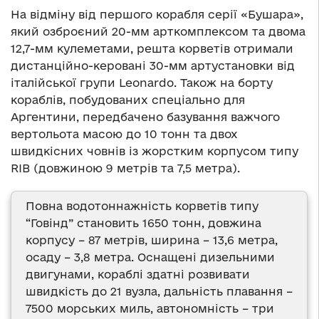
На відміну від першого корабля серії «Бушара»,
який озброєний 20-мм арткомплексом та двома
12,7-мм кулеметами, решта корветів отримали
дистанційно-керовані 30-мм артустановки від
італійської групи Leonardo. Також на борту
кораблів, побудованих спеціально для
Аргентини, передбачено базування важчого
вертольота масою до 10 тонн та двох
швидкісних човнів із жорстким корпусом типу
RIB (довжиною 9 метрів та 7,5 метра).
Повна водотоннажність корветів типу
“Говінд” становить 1650 тонн, довжина
корпусу – 87 метрів, ширина – 13,6 метра,
осаду – 3,8 метра. Оснащені дизельними
двигунами, кораблі здатні розвивати
швидкість до 21 вузла, дальність плавання –
7500 морських миль, автономність – три