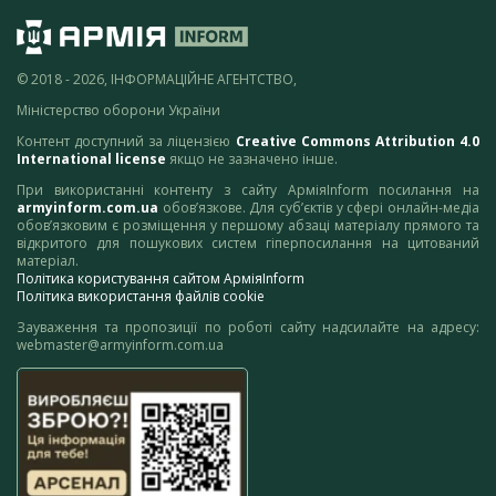
© 2018 - 2026, ІНФОРМАЦІЙНЕ АГЕНТСТВО,
Міністерство оборони України
Контент доступний за ліцензією
Creative Commons Attribution 4.0
International license
якщо не зазначено інше.
При використанні контенту з сайту АрміяInform посилання на
armyinform.com.ua
обов’язкове. Для суб’єктів у сфері онлайн-медіа
обов’язковим є розміщення у першому абзаці матеріалу прямого та
відкритого для пошукових систем гіперпосилання на цитований
матеріал.
Політика користування сайтом АрміяInform
Політика використання файлів cookie
Зауваження та пропозиції по роботі сайту надсилайте на адресу:
webmaster@armyinform.com.ua