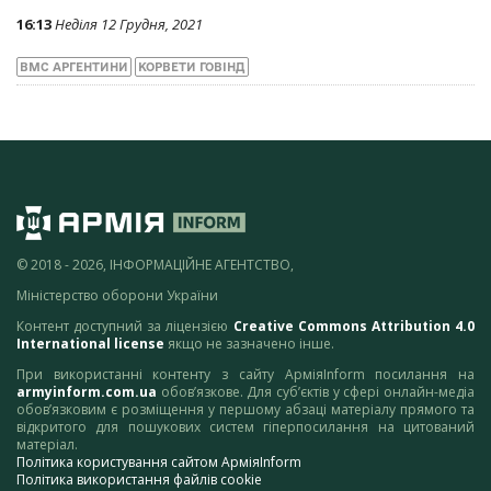
16:13
Неділя 12 Грудня, 2021
ВМС АРГЕНТИНИ
КОРВЕТИ ГОВІНД
© 2018 - 2026, ІНФОРМАЦІЙНЕ АГЕНТСТВО,
Міністерство оборони України
Контент доступний за ліцензією
Creative Commons Attribution 4.0
International license
якщо не зазначено інше.
При використанні контенту з сайту АрміяInform посилання на
armyinform.com.ua
обов’язкове. Для суб’єктів у сфері онлайн-медіа
обов’язковим є розміщення у першому абзаці матеріалу прямого та
відкритого для пошукових систем гіперпосилання на цитований
матеріал.
Політика користування сайтом АрміяInform
Політика використання файлів cookie