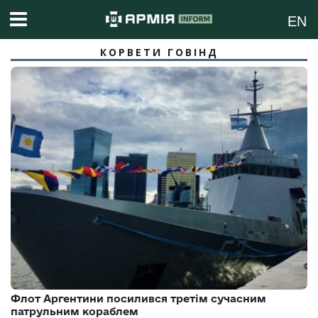
EN
КОРВЕТИ ГОВІНД
Флот Аргентини посилився третім сучасним
патрульним кораблем