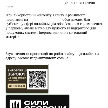
Attribution 4.0 International license
якщо не зазначено
інше.
При використанні контенту з сайту АрміяInform
посилання на
armyinform.com.ua
обов’язкове. Для
суб’єктів у сфері онлайн-медіа обов’язковим є розміщення
у першому абзаці матеріалу прямого та відкритого для
пошукових систем гіперпосилання на цитований
матеріал.
Політика користування сайтом АрміяInform
Політика використання файлів cookie
Зауваження та пропозиції по роботі сайту надсилайте на
адресу:
webmaster@armyinform.com.ua