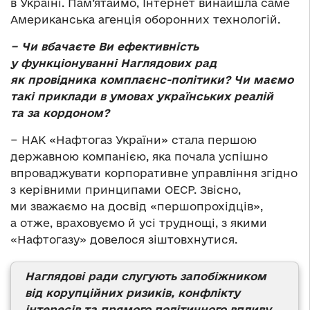
в Україні. Пам’ятаймо, Інтернет винайшла саме
Американська агенція оборонних технологій.
− Чи вбачаєте Ви ефективність
у функціонуванні Наглядових рад
як провідника комплаєнс-політики? Чи маємо
такі приклади в умовах українських реалій
та за кордоном?
− НАК «Нафтогаз України» стала першою
державною компанією, яка почала успішно
впроваджувати корпоративне управління згідно
з керівними принципами ОЕСР. Звісно,
ми зважаємо на досвід «першопрохідців»,
а отже, враховуємо й усі труднощі, з якими
«Нафтогазу» довелося зіштовхнутися.
Наглядові ради слугують запобіжником
від корупційних ризиків, конфлікту
інтересів та прямого політичного впливу.