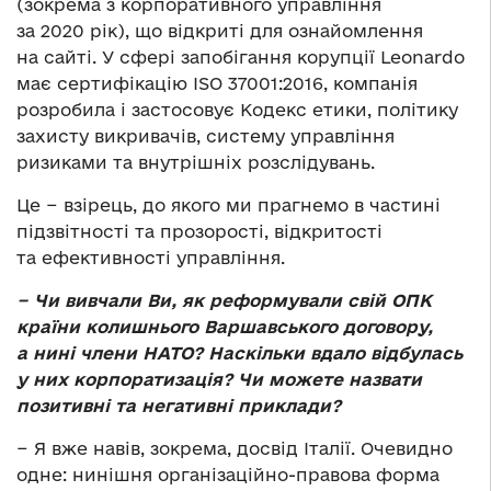
(зокрема з корпоративного управління
за 2020 рік), що відкриті для ознайомлення
на сайті. У сфері запобігання корупції Leonardo
має сертифікацію ISO 37001:2016, компанія
розробила і застосовує Кодекс етики, політику
захисту викривачів, систему управління
ризиками та внутрішніх розслідувань.
Це − взірець, до якого ми прагнемо в частині
підзвітності та прозорості, відкритості
та ефективності управління.
− Чи вивчали Ви, як реформували свій ОПК
країни колишнього Варшавського договору,
а нині члени НАТО? Наскільки вдало відбулась
у них корпоратизація? Чи можете назвати
позитивні та негативні приклади?
− Я вже навів, зокрема, досвід Італії. Очевидно
одне: нинішня організаційно-правова форма