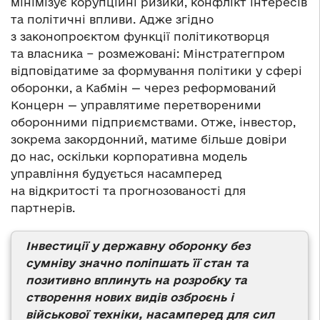
мінімізує корупційні ризики, конфлікт інтересів
та політичні впливи. Адже згідно
з законопроєктом функції політикотворця
та власника − розмежовані: Мінстратегпром
відповідатиме за формування політики у сфері
оборонки, а Кабмін — через реформований
Концерн — управлятиме перетвореними
оборонними підприємствами. Отже, інвестор,
зокрема закордонний, матиме більше довіри
до нас, оскільки корпоративна модель
управління будується насамперед
на відкритості та прогнозованості для
партнерів.
Інвестиції у державну оборонку без
сумніву значно поліпшать її стан та
позитивно вплинуть на розробку та
створення нових видів озброєнь і
військової техніки, насамперед для сил