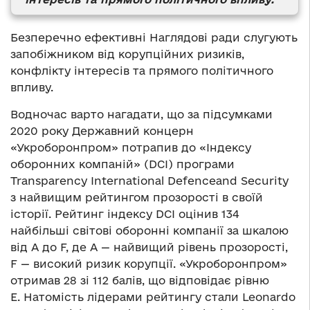
Безперечно ефективні Наглядові ради слугують
запобіжником від корупційних ризиків,
конфлікту інтересів та прямого політичного
впливу.
Водночас варто нагадати, що за підсумками
2020 року Державний концерн
«Укроборонпром» потрапив до «Індексу
оборонних компаній» (DCI) програми
Transparency International Defenceand Security
з найвищим рейтингом прозорості в своїй
історії. Рейтинг індексу DCI оцінив 134
найбільші світові оборонні компанії за шкалою
від А до F, де A — найвищий рівень прозорості,
F — високий ризик корупції. «Укроборонпром»
отримав 28 зі 112 балів, що відповідає рівню
E. Натомість лідерами рейтингу стали Leonardo