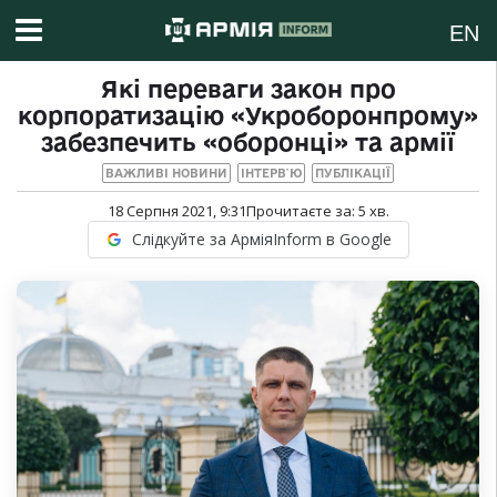
EN
Які переваги закон про
корпоратизацію «Укроборонпрому»
забезпечить «оборонці» та армії
ВАЖЛИВІ НОВИНИ
ІНТЕРВ`Ю
ПУБЛІКАЦІЇ
18 Серпня 2021, 9:31
Прочитаєте за:
5
хв.
Слідкуйте за АрміяInform в Google