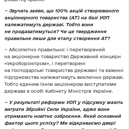
− Звучать заяви, що 100% акцій створюваного
акціонерного товариства (АТ) на базі УОП
належатимуть державі. Тобто вони
не продаватимуться? Чи це твердження
правильне лише для етапу створення АТ?
− Абсолютно правильно: і перетворений
на акціонерне товариство Державний концерн
«Укроборонпром», і перетворені
на господарські товариства державні та казенні
підприємства належатимуть виключно державі.
Тобто єдиним їхнім акціонером виступатиме
держава в особі Кабінету Міністрів України.
− У результаті реформи УОП у підсумку мають
виграти Збройні Сили України, адже вони
отримають новітнє озброєння. Який основний
фактор цього успіху? Ми відкриваємо двері