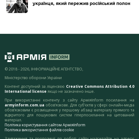
українця, який пережив російський полон
© 2018 - 2026, ІНФОРМАЦІЙНЕ АГЕНТСТВО,
Міністерство оборони України
Контент доступний за ліцензією
Creative Commons Attribution 4.0
International license
якщо не зазначено інше.
При використанні контенту з сайту АрміяInform посилання на
armyinform.com.ua
обов’язкове. Для суб’єктів у сфері онлайн-медіа
обов’язковим є розміщення у першому абзаці матеріалу прямого та
відкритого для пошукових систем гіперпосилання на цитований
матеріал.
Політика користування сайтом АрміяInform
Політика використання файлів cookie
Зауваження та пропозиції по роботі сайту надсилайте на адресу: