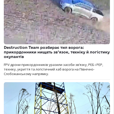
Destruction Team розбирає тил ворога:
прикордонники нищать зв’язок, техніку й логістику
окупантів
FPV-дрони прикордонників уразили засоби зв’язку, РЕБ і РЕР,
техніку, укриття та логістичний хаб ворога на Північно-
Слобожанському напрямку.