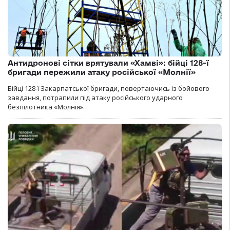
Антидронові сітки врятували «Хамві»: бійці 128-ї
бригади пережили атаку російської «Молнії»
Бійці 128-ї Закарпатської бригади, повертаючись із бойового
завдання, потрапили під атаку російського ударного
безпілотника «Молнія».