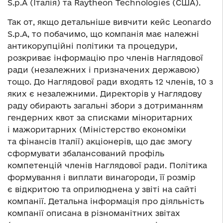
S.p.A (Італія) та Raytheon Technologies (США).
Так от, якщо детальніше вивчити кейс Leonardo
S.p.A, то побачимо, що компанія має належні
антикорупційні політики та процедури,
розкриває інформацію про членів Наглядової
ради (незалежних і призначених державою)
тощо. До Наглядової ради входять 12 членів, 10 з
яких є незалежними. Директорів у Наглядову
раду обирають загальні збори з дотриманням
гендерних квот за списками міноритарних
і мажоритарних (Міністерство економіки
та фінансів Італії) акціонерів, що дає змогу
сформувати збалансований профіль
компетенцій членів Наглядової ради. Політика
формування і виплати винагороди, її розмір
є відкритою та оприлюднена у звіті на сайті
компанії. Детальна інформація про діяльність
компанії описана в різноманітних звітах