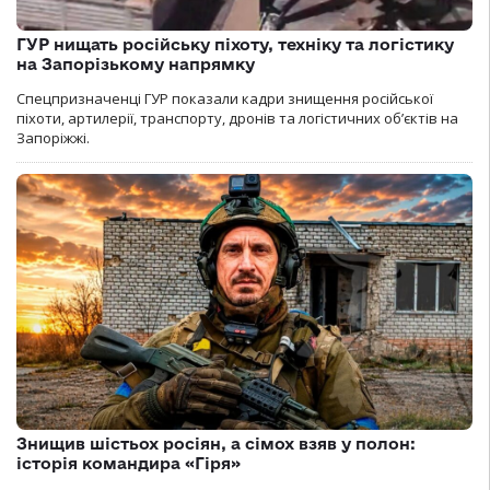
ГУР нищать російську піхоту, техніку та логістику
на Запорізькому напрямку
Спецпризначенці ГУР показали кадри знищення російської
піхоти, артилерії, транспорту, дронів та логістичних об’єктів на
Запоріжжі.
Знищив шістьох росіян, а сімох взяв у полон:
історія командира «Гіря»