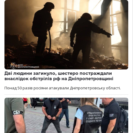
Дві людини загинуло, шестеро постраждали
внаслідок обстрілів рф на Дніпропетровщині
Понад 50 разів росіяни атакували Дніпропетровську області.