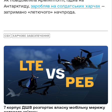
Як повідомляла АрміяInform, їздив на
Антарктиду,
заробляв на солдатських харчах
—
затримано «летючого» начпрода.
СБУ
ХАРЧОВЕ ЗАБЕЗПЕЧЕННЯ
7 корпус ДШВ розгортає власну мобільну мережу
сотового зв’язку