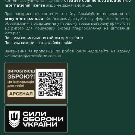
Контент доступний за ліцензією
Creative Commons Attribution 4.0
International license
якщо не зазначено інше.
При використанні контенту з сайту АрміяInform посилання на
armyinform.com.ua
обов’язкове. Для суб’єктів у сфері онлайн-медіа
обов’язковим є розміщення у першому абзаці матеріалу прямого та
відкритого для пошукових систем гіперпосилання на цитований
матеріал.
Політика користування сайтом АрміяInform
Політика використання файлів cookie
Зауваження та пропозиції по роботі сайту надсилайте на адресу:
webmaster@armyinform.com.ua