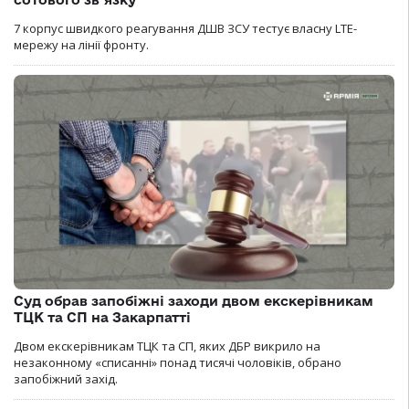
7 корпус швидкого реагування ДШВ ЗСУ тестує власну LTE-
мережу на лінії фронту.
Суд обрав запобіжні заходи двом екскерівникам
ТЦК та СП на Закарпатті
Двом екскерівникам ТЦК та СП, яких ДБР викрило на
незаконному «списанні» понад тисячі чоловіків, обрано
запобіжний захід.