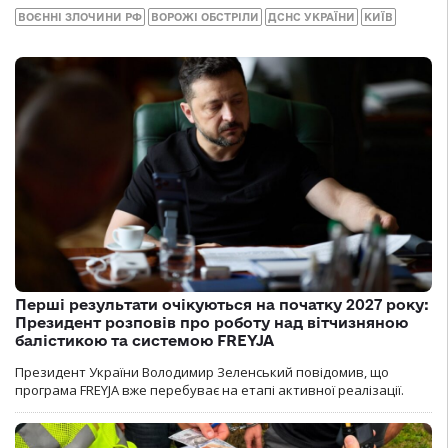
ВОЄННІ ЗЛОЧИНИ РФ
ВОРОЖІ ОБСТРІЛИ
ДСНС УКРАЇНИ
КИЇВ
Перші результати очікуються на початку 2027 року:
Президент розповів про роботу над вітчизняною
балістикою та системою FREYJA
Президент України Володимир Зеленський повідомив, що
програма FREYJA вже перебуває на етапі активної реалізації.