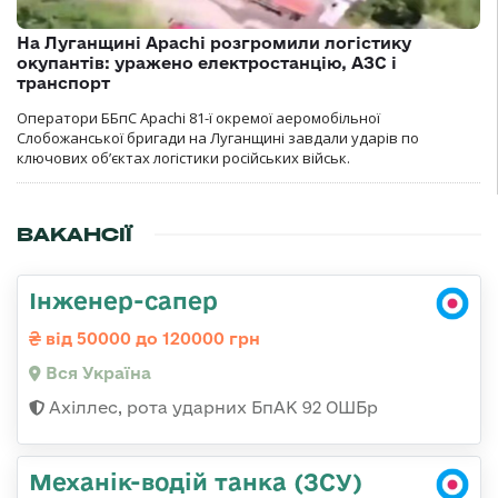
На Луганщині Apachi розгромили логістику
окупантів: уражено електростанцію, АЗС і
транспорт
Оператори ББпС Apachi 81-ї окремої аеромобільної
Слобожанської бригади на Луганщині завдали ударів по
ключових об’єктах логістики російських військ.
ВАКАНСІЇ
Інженер-сапер
від 50000 до 120000 грн
Вся Україна
Ахіллес, рота ударних БпАК 92 ОШБр
Механік-водій танка (ЗСУ)