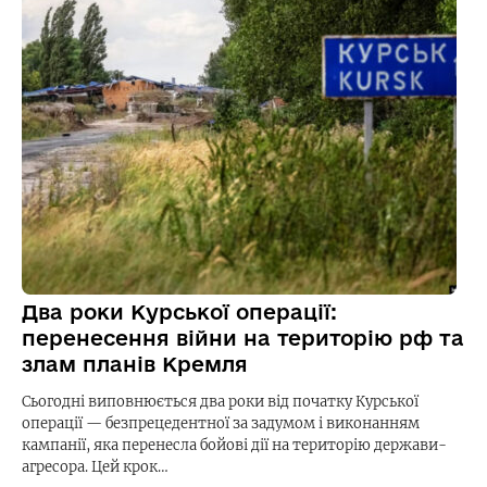
Два роки Курської операції:
перенесення війни на територію рф та
злам планів Кремля
Сьогодні виповнюється два роки від початку Курської
операції — безпрецедентної за задумом і виконанням
кампанії, яка перенесла бойові дії на територію держави-
агресора. Цей крок…