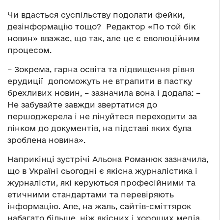
Чи вдасться суспільству подолати фейки,
дезінформацію тощо? Редактор «По той бік
новин» вважає, що так, але це є еволюційним
процесом.
– Зокрема, гарна освіта та підвищення рівня
ерудиції допоможуть не втрапити в пастку
брехливих новин, – зазначила вона і додала: –
Не забувайте завжди звертатися до
першоджерела і не лінуйтеся переходити за
лінком до документів, на підставі яких була
зроблена новина».
Наприкінці зустрічі Альона Романюк зазначила,
що в Україні сьогодні є якісна журналістика і
журналісти, які керуються професійними та
етичними стандартами та перевіряють
інформацію. Але, на жаль, сайтів-сміттярок
набагато більше, ніж якісних і хороших медіа.