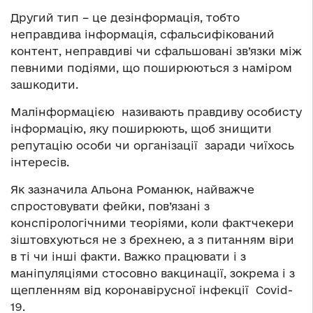
Другий тип – це дезінформація, тобто
неправдива інформація, сфальсифікований
контент, неправдиві чи сфальшовані зв’язки між
певними подіями, що поширюються з наміром
зашкодити.
Малінформацією називають правдиву особисту
інформацію, яку поширюють, щоб знищити
репутацію особи чи організації заради чиїхось
інтересів.
Як зазначила Альона Романюк, найважче
спростовувати фейки, пов’язані з
конспірологічними теоріями, коли фактчекери
зіштовхуються не з брехнею, а з питанням віри
в ті чи інші факти. Важко працювати і з
маніпуляціями стосовно вакцинації, зокрема і з
щепленням від коронавірусної інфекції Covid-
19.