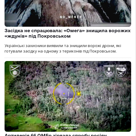
Засідка не спрацювала: «Омега» знищила ворожих
«ждунів» під Покровськом
Українські захисники виявили та знищили ворожі дрони, які
готували засідку на одному з териконів під Покровськом.
Артилерія 66 ОМБр зірвала спробу росіян