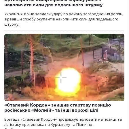
накопичити сили для подальшого штурму
Українські воїни завдали удару по району зосередження росіян,
зірвавши спробу окупантів накопичити сили для подальшого
штурму.
«Сталевий Кордон» знищив стартову позицію
російських «Молній» та інші ворожі цілі
Бригада «Сталевий Кордон» продовжує полювати на позиції та
логістику противника на Курському та Північно-