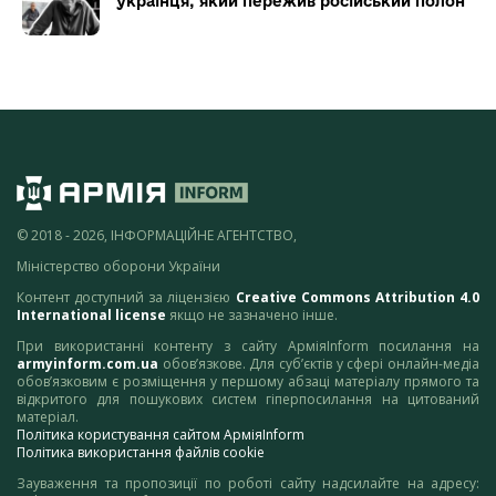
українця, який пережив російський полон
© 2018 - 2026, ІНФОРМАЦІЙНЕ АГЕНТСТВО,
Міністерство оборони України
Контент доступний за ліцензією
Creative Commons Attribution 4.0
International license
якщо не зазначено інше.
При використанні контенту з сайту АрміяInform посилання на
armyinform.com.ua
обов’язкове. Для суб’єктів у сфері онлайн-медіа
обов’язковим є розміщення у першому абзаці матеріалу прямого та
відкритого для пошукових систем гіперпосилання на цитований
матеріал.
Політика користування сайтом АрміяInform
Політика використання файлів cookie
Зауваження та пропозиції по роботі сайту надсилайте на адресу: