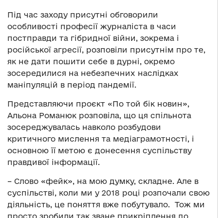
Під час заходу присутні обговорили
особливості професії журналіста в часи
постправди та гібридної війни, зокрема і
російської агресії, розповіли присутнім про те,
як не дати пошити себе в дурні, окремо
зосередилися на небезпечних наслідках
маніпуляцій в період пандемії.
Представляючи проєкт «По той бік новин»,
Альона Романюк розповіла, що ця спільнота
зосереджувалась навколо розбудови
критичного мислення та медіаграмотності, і
основною її метою є донесення суспільству
правдивої інформації.
– Слово «фейк», на мою думку, складне. Але в
суспільстві, коли ми у 2018 році розпочали свою
діяльність, це поняття вже побутувало. Тож ми
просто зробили так зване прикріплення до