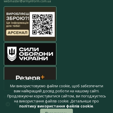
webmaster@armyinform.com.ua
Ми використовуємо файли cookie, щоб забезпечити
вам найкращий досвід роботи на нашому сайті.
Продовжуючи користуватися сайтом, ви погоджуєтесь
press@armyinform.com.ua
на використання файлів cookie. Детальніше про
політику використання файлів cookie
.