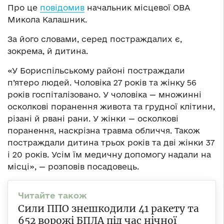
Про це
повідомив
начальник місцевої ОВА
Микола Калашник.
За його словами, серед постраждалих є,
зокрема, й дитина.
«У Бориспільському районі постраждали
п’ятеро людей. Чоловіка 27 років та жінку 56
років госпіталізовано. У чоловіка — множинні
осколкові поранення живота та грудної клітини,
різані й рвані рани. У жінки — осколкові
поранення, наскрізна травма обличчя. Також
постраждали дитина трьох років та дві жінки 37
і 20 років. Усім їм медичну допомогу надали на
місці», — розповів посадовець.
Сили ППО знешкодили 41 ракету та
652 ворожі БПЛА під час нічної