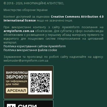
© 2018 - 2026, ІНФОРМАЦІЙНЕ АГЕНТСТВО,
Міністерство оборони України
Контент доступний за ліцензією
Creative Commons Attribution 4.0
International license
якщо не зазначено інше.
При використанні контенту з сайту АрміяInform посилання на
armyinform.com.ua
обов’язкове. Для суб’єктів у сфері онлайн-медіа
обов’язковим є розміщення у першому абзаці матеріалу прямого та
відкритого для пошукових систем гіперпосилання на цитований
матеріал.
Політика користування сайтом АрміяInform
Політика використання файлів cookie
Зауваження та пропозиції по роботі сайту надсилайте на адресу:
webmaster@armyinform.com.ua