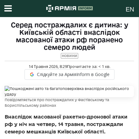
EN
Серед постраждалих є дитина: у
Київській області внаслідок
масованої атаки рф поранено
семеро людей
НОВИНИ
14 Травня 2026, 8:29
Прочитаєте за:
< 1
хв.
Слідкуйте за АрміяInform в Google
Повідомляється про постраждалих у Фастівському та
Бориспільському районах
Внаслідок масованої ракетно-дронової атаки
рф у ніч на четвер, 14 травня, постраждали
семеро мешканців Київської області.