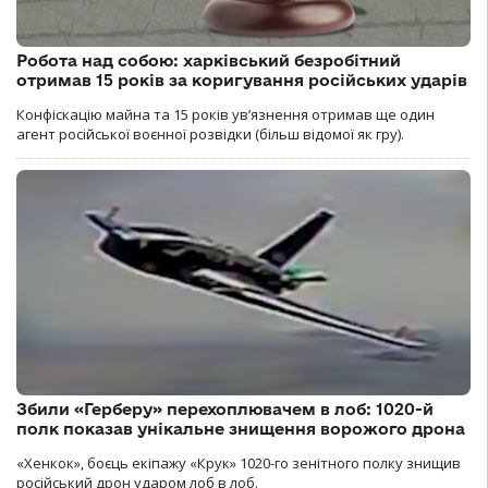
Робота над собою: харківський безробітний
отримав 15 років за коригування російських ударів
Конфіскацію майна та 15 років увʼязнення отримав ще один
агент російської воєнної розвідки (більш відомої як гру).
Збили «Герберу» перехоплювачем в лоб: 1020-й
полк показав унікальне знищення ворожого дрона
«Хенкок», боєць екіпажу «Крук» 1020-го зенітного полку знищив
російський дрон ударом лоб в лоб.