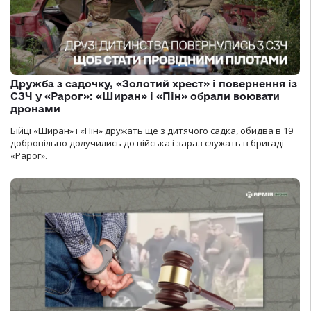
Дружба з садочку, «Золотий хрест» і повернення із
СЗЧ у «Рарог»: «Ширан» і «Пін» обрали воювати
дронами
Бійці «Ширан» і «Пін» дружать ще з дитячого садка, обидва в 19
добровільно долучились до війська і зараз служать в бригаді
«Рарог».