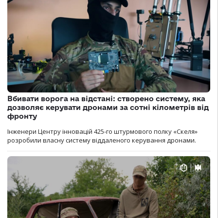
Вбивати ворога на відстані: створено систему, яка
дозволяє керувати дронами за сотні кілометрів від
фронту
Інженери Центру інновацій 425-го штурмового полку «Скеля»
розробили власну систему віддаленого керування дронами.