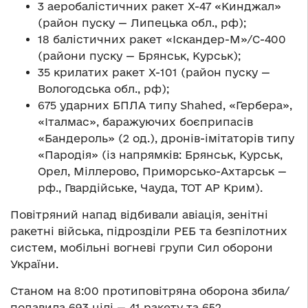
3 аеробалістичних ракет Х-47 «Кинджал»
(район пуску — Липецька обл., рф);
18 балістичних ракет «Іскандер-М»/С-400
(райони пуску — Брянськ, Курськ);
35 крилатих ракет Х-101 (район пуску —
Вологодська обл., рф);
675 ударних БПЛА типу Shahed, «Гербера»,
«Італмас», баражуючих боєприпасів
«Бандероль» (2 од.), дронів-імітаторів типу
«Пародія» (із напрямків: Брянськ, Курськ,
Орел, Міллерово, Приморсько-Ахтарськ —
рф., Гвардійське, Чауда, ТОТ АР Крим).
Повітряний напад відбивали авіація, зенітні
ракетні війська, підрозділи РЕБ та безпілотних
систем, мобільні вогневі групи Сил оборони
України.
Станом на 8:00 протиповітряна оборона збила/
подавила 693 цілі — 41 ракету та 652