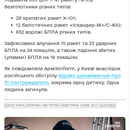
безпілотники різних типів:
29 крилатих ракет Х-101;
12 балістичних ракет «Іскандер-М»/С-400;
652 ворожі БПЛА різних типів.
Зафіксовано влучання 15 ракет та 23 ударних
БПЛА на 24 локаціях, а також падіння збитих
(уламки) БПЛА на 18 локаціях.
Як повідомляла АрміяInform, у Києві внаслідок
російського обстрілу
відомо щонайменше про
31 постраждалого,
зокрема одну дитину. Одна
людина загинула.
БАЛІСТИКА
ВОРОЖІ ОБСТРІЛИ
ПОВІТРЯНІ СИЛИ ЗСУ
ШАХЕДИ