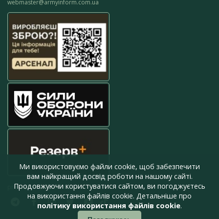
webmaster@armyinform.com.ua
Ми використовуємо файли cookie, щоб забезпечити
вам найкращий досвід роботи на нашому сайті.
Продовжуючи користуватися сайтом, ви погоджуєтесь
press@armyinform.com.ua
на використання файлів cookie. Детальніше про
політику використання файлів cookie
.