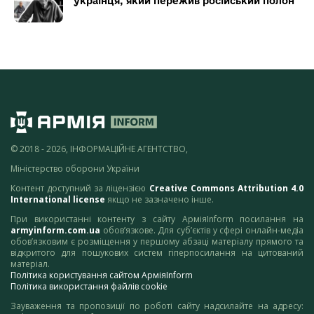
українця, який пережив російський полон
© 2018 - 2026, ІНФОРМАЦІЙНЕ АГЕНТСТВО,
Міністерство оборони України
Контент доступний за ліцензією
Creative Commons Attribution 4.0
International license
якщо не зазначено інше.
При використанні контенту з сайту АрміяInform посилання на
armyinform.com.ua
обов’язкове. Для суб’єктів у сфері онлайн-медіа
обов’язковим є розміщення у першому абзаці матеріалу прямого та
відкритого для пошукових систем гіперпосилання на цитований
матеріал.
Політика користування сайтом АрміяInform
Політика використання файлів cookie
Зауваження та пропозиції по роботі сайту надсилайте на адресу: