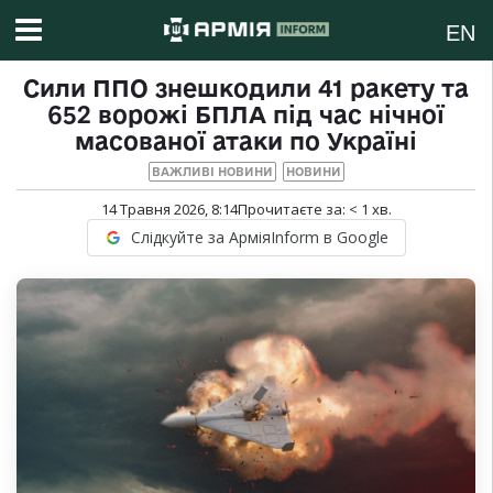
EN
Сили ППО знешкодили 41 ракету та
652 ворожі БПЛА під час нічної
масованої атаки по Україні
ВАЖЛИВІ НОВИНИ
НОВИНИ
14 Травня 2026, 8:14
Прочитаєте за:
< 1
хв.
Слідкуйте за АрміяInform в Google