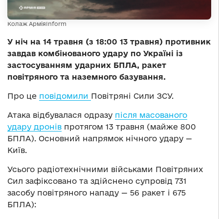
Колаж АрміяInform
У ніч на 14 травня (з 18:00 13 травня) противник
завдав комбінованого удару по Україні із
застосуванням ударних БПЛА, ракет
повітряного та наземного базування.
Про це
повідомили
Повітряні Сили ЗСУ.
Атака відбувалася одразу
після масованого
удару дронів
протягом 13 травня (майже 800
БПЛА). Основний напрямок нічного удару —
Київ.
Усього радіотехнічними військами Повітряних
Сил зафіксовано та здійснено супровід 731
засобу повітряного нападу — 56 ракет і 675
БПЛА):