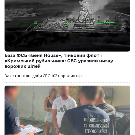
База ФСБ «Беня House», тіньовий флот і
«Кримський рубильник»: СБС уразили низку
ворожих цілей
За останні дві доби СБС 102 ворожих цілі.