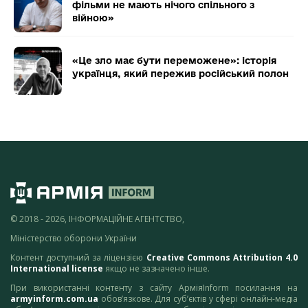
фільми не мають нічого спільного з
війною»
«Це зло має бути переможене»: історія
українця, який пережив російський полон
© 2018 - 2026, ІНФОРМАЦІЙНЕ АГЕНТСТВО,
Міністерство оборони України
Контент доступний за ліцензією
Creative Commons Attribution 4.0
International license
якщо не зазначено інше.
При використанні контенту з сайту АрміяInform посилання на
armyinform.com.ua
обов’язкове. Для суб’єктів у сфері онлайн-медіа