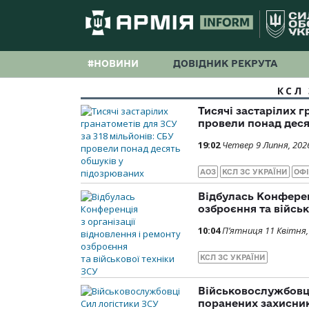
#НОВИНИ
ДОВІДНИК РЕКРУТА
КСЛ 
Тисячі застарілих г
провели понад деся
19:02
Четвер 9 Липня, 202
АОЗ
КСЛ ЗС УКРАЇНИ
ОФІ
Відбулась Конферен
озброєння та військ
10:04
П’ятниця 11 Квітня,
КСЛ ЗС УКРАЇНИ
Військовослужбовці
поранених захисни