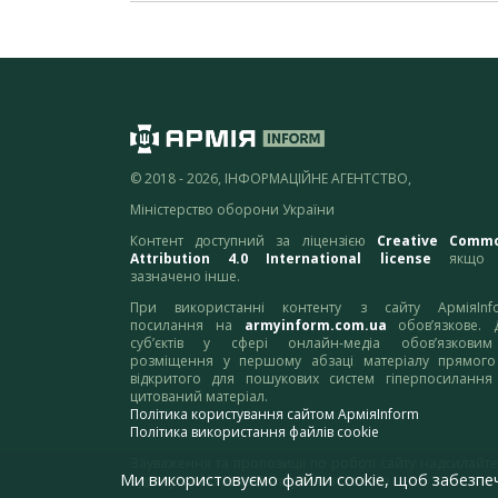
© 2018 - 2026, ІНФОРМАЦІЙНЕ АГЕНТСТВО,
Міністерство оборони України
Контент доступний за ліцензією
Creative Comm
Attribution 4.0 International license
якщо 
зазначено інше.
При використанні контенту з сайту АрміяInf
посилання на
armyinform.com.ua
обов’язкове. 
суб’єктів у сфері онлайн-медіа обов’язкови
розміщення у першому абзаці матеріалу прямого
відкритого для пошукових систем гіперпосилання
цитований матеріал.
Політика користування сайтом АрміяInform
Політика використання файлів cookie
Зауваження та пропозиції по роботі сайту надсилайте
Ми використовуємо файли cookie, щоб забезпе
адресу:
webmaster@armyinform.com.ua