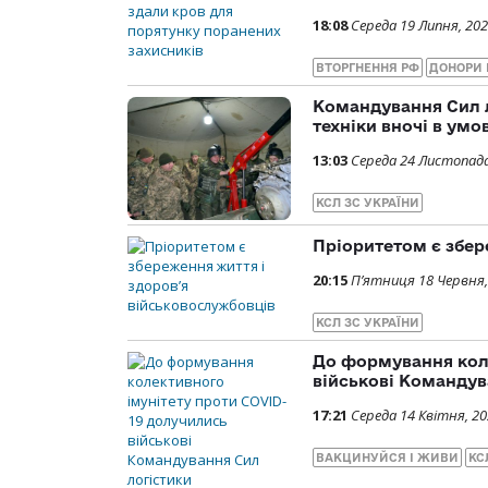
18:08
Середа 19 Липня, 20
ВТОРГНЕННЯ РФ
ДОНОРИ 
Командування Сил л
техніки вночі в ум
13:03
Середа 24 Листопада
КСЛ ЗС УКРАЇНИ
Пріоритетом є збер
20:15
П’ятниця 18 Червня,
КСЛ ЗС УКРАЇНИ
До формування коле
військові Командув
17:21
Середа 14 Квітня, 2
ВАКЦИНУЙСЯ І ЖИВИ
КС