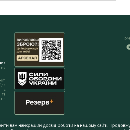
pr
ons
не
orm
Для
м є
 та
 на
 на
чити вам найкращий досвід роботи на нашому сайті. Продовжу