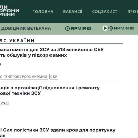
ГОЛОВНА
ВАКАНСІЇ
СОЦЗАХИСТ
ПРО 
ДОВІДНИК ВЕТЕРАНА
ЗС УКРАЇНИ
ранатометів для ЗСУ за 318 мільйонів: СБУ
ть обшуків у підозрюваних
6
С ГЕНПРОКУРОРА УКРАЇНИ
СБУ
ція з організації відновлення і ремонту
ової техніки ЗСУ
 2025
 Сил логістики ЗСУ здали кров для порятунку
ків