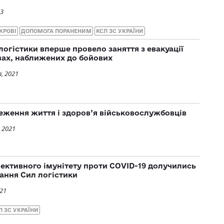
23
КРОВІ
ДОПОМОГА ПОРАНЕНИМ
КСЛ ЗС УКРАЇНИ
огістики вперше провело заняття з евакуації
овах, наближених до бойових
, 2021
еження життя і здоров’я військовослужбовців
 2021
ктивного імунітету проти COVID-19 долучились
ання Сил логістики
021
Л ЗС УКРАЇНИ