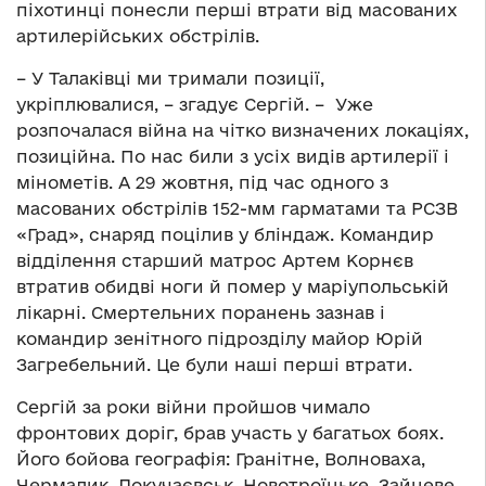
піхотинці понесли перші втрати від масованих
артилерійських обстрілів.
– У Талаківці ми тримали позиції,
укріплювалися, – згадує Сергій. – Уже
розпочалася війна на чітко визначених локаціях,
позиційна. По нас били з усіх видів артилерії і
мінометів. А 29 жовтня, під час одного з
масованих обстрілів 152-мм гарматами та РСЗВ
«Град», снаряд поцілив у бліндаж. Командир
відділення старший матрос Артем Корнєв
втратив обидві ноги й помер у маріупольській
лікарні. Смертельних поранень зазнав і
командир зенітного підрозділу майор Юрій
Загребельний. Це були наші перші втрати.
Сергій за роки війни пройшов чимало
фронтових доріг, брав участь у багатьох боях.
Його бойова географія: Гранітне, Волноваха,
Чермалик, Докучаєвськ, Новотроїцьке, Зайцеве.