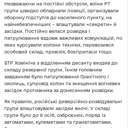
Незважаючи на постійні обстріли, воїни РТ
групи швидко обладнали позиції, організували
оборону підступів до населеного пункту, на
найнебезпечніших – влаштували «секрети» й
засідки. Постійно велася розвідка і
патрулювання вздовж важливих комунікацій, по
яких курсували колони техніки, перевозився
особовий склад, провізія, боєприпаси тощо.
БТР Хомініча з відділенням десанту входив до
складу резервної групи. Їхнім головним
завданням було патрулювання Гранітного і
околиць, супровід колон та знищення вогневих
засідок противника за донесенням розвідки.
Як правило, російські диверсійно-розвідувальні
групи влаштовували засідки вночі. У складі
групи було до 8 осіб, озброєних, поряд із
автоматами, кулеметами та гранатометами.