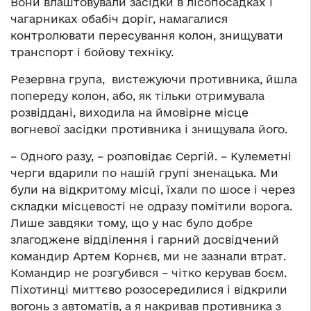
Вони влаштовували засідки в лісопосадках і
чагарниках обабіч доріг, намагалися
контролювати пересування колон, знищувати
транспорт і бойову техніку.
Резервна група, вистежуючи противника, йшла
попереду колон, або, як тільки отримувала
розвіддані, виходила на ймовірне місце
вогневої засідки противника і знищувала його.
– Одного разу, – розповідає Сергій. – Кулеметні
черги вдарили по нашій групі зненацька. Ми
були на відкритому місці, їхали по шосе і через
складки місцевості не одразу помітили ворога.
Лише завдяки тому, що у нас було добре
злагоджене відділення і гарний досвідчений
командир Артем Корнєв, ми не зазнали втрат.
Командир не розгубився – чітко керував боєм.
Піхотинці миттєво розосередилися і відкрили
вогонь з автоматів, а я накривав противника з