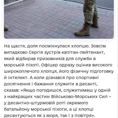
На щастя, доля посміхнулася хлопцю. Зовсім
випадково Сергія зустрів капітан-лейтенант,
який відбирав призовників для служби в
морській піхоті. Офіцер одразу оцінив високого
широкоплечого хлопця, його фізичну підготовку
й інтелект. А коли дізнався про спортивні
досягнення і бажання служити в десанті,
сказав: «Якщо погодишся, служитимеш у одній
з найкращих частин Військово-Морських Сил –
у десантно-штурмовій роті окремого
батальйону морської піхоти, а ці хлопці
десантуються як з моря, так і з повітря».