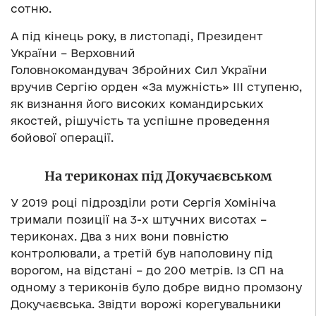
сотню.
А під кінець року, в листопаді, Президент
України – Верховний
Головнокомандувач Збройних Сил України
вручив Сергію орден «За мужність» ІІІ ступеню,
як визнання його високих командирських
якостей, рішучість та успішне проведення
бойової операції.
На териконах під Докучаєвськом
У 2019 році підрозділи роти Сергія Хомініча
тримали позиції на 3-х штучних висотах –
териконах. Два з них вони повністю
контролювали, а третій був наполовину під
ворогом, на відстані – до 200 метрів. Із СП на
одному з териконів було добре видно промзону
Докучаєвська. Звідти ворожі корегувальники