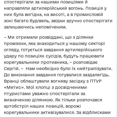
спостерігали за нашими позиціями й
направляли артилерійський вогонь. Позиція у
них була вигідна, на висоті, а в промисловій
зоні багато будівель, звідки зручно спостерігати
залишаючись непоміченим.
– Ми отримали розвіддані, що з ділянки
промзони, яка знаходиться у нашому секторі
огляду, готується завдання артилерійського
удару по позиціях сусідів, будуть працювати
корегувальники противника, – розповідає
Сергій. – Нам необхідно було їх нейтралізувати.
До виконання завдання готувалися заздалегідь.
Вранці облаштували вогневу засідку з ПТУР
«Метис». Мої хлопці з досвідченими
птуристами уважно спостерігали за
визначеною ділянкою. Як тільки розпочався
артобстріл наших позицій, ворожі
корегувальники активізувалися. За відблисками