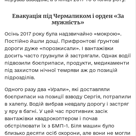
Евакуація під Чермаликом і орден «За
мужність»
Осінь 2017 року була надзвичайно «мокрою».
Постійно йшли дощі. Прифронтові ґрунтові
дороги дуже «порозкисали». І вантажівки
досить часто грузнули й застрягали. Однак водії
підвозили боєприпаси, продукти, медикаменти
під захистом нічної темряви аж до позицій
підрозділів.
Одного разу два «Урали», які доставляли
боєприпаси на позиції взводу Сергія, потрапили
в халепу. Водій вибрав невдалу дорогу і застряг
у яру в багні. У цей час противник засік
вантажівки квадрокоптером і почав
обстрілювати їх з БМП-1. Біля машин було
близько десяти осіб охорони, але вони не могли