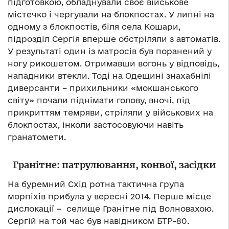
підготовкою, обладнували своє військове
містечко і чергували на блокпостах. У липні на
одному з блокпостів, біля села Кошари,
підрозділ Сергія вперше обстріляли з автоматів.
У результаті один із матросів був поранений у
ногу рикошетом. Отримавши вогонь у відповідь,
нападники втекли. Тоді на Одещині знахабнілі
диверсанти – прихильники «мокшанського
світу» почали піднімати голову, вночі, під
прикриттям темряви, стріляли у військових на
блокпостах, інколи застосовуючи навіть
гранатомети.
Гранітне: патрулювання, конвої, засідки
На буремний Схід ротна тактична група
морпіхів прибула у вересні 2014. Перше місце
дислокації – селище Гранітне під Волновахою.
Сергій на той час був навідником БТР-80.