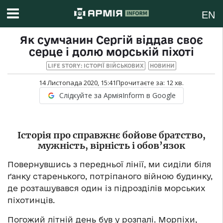
EN
Як сумчанин Сергій віддав своє
серце і долю морській піхоті
LIFE STORY: ІСТОРІЇ ВІЙСЬКОВИХ
НОВИНИ
14 Листопада 2020, 15:41
Прочитаєте за:
12
хв.
Слідкуйте за АрміяInform в Google
Історія про справжнє бойове братство,
мужність, вірність і обов’язок
Повернувшись з передньої лінії, ми сиділи біля
ґанку старенького, потріпаного війною будинку,
де розташувався один із підрозділів морських
піхотинців.
Погожий літній день був у розпалі. Морпіхи,