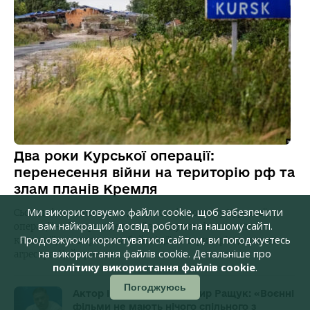
Два роки Курської операції:
перенесення війни на територію рф та
злам планів Кремля
Ми використовуємо файли cookie, щоб забезпечити
Сьогодні виповнюється два роки від початку Курської
вам найкращий досвід роботи на нашому сайті.
операції — безпрецедентної за задумом і виконанням
Продовжуючи користуватися сайтом, ви погоджуєтесь
кампанії, яка перенесла бойові дії на територію держави-
на використання файлів cookie. Детальніше про
агресора. Цей крок…
політику використання файлів cookie
.
Погоджуюсь
Актор і офіцер Володимир Ращук: «Воєнні
фільми не мають нічого спільного з