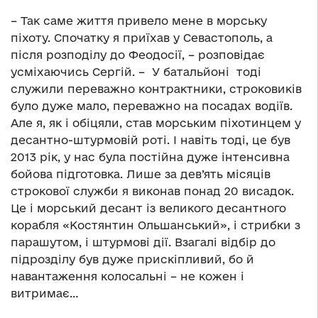
– Так саме життя привело мене в морську
піхоту. Спочатку я приїхав у Севастополь, а
після розподілу до Феодосії, – розповідає
усміхаючись Сергій. – У батальйоні тоді
служили переважно контрактники, строковиків
було дуже мало, переважно на посадах водіїв.
Але я, як і обіцяли, став морським піхотинцем у
десантно-штурмовій роті. І навіть тоді, це був
2013 рік, у нас була постійна дуже інтенсивна
бойова підготовка. Лише за дев’ять місяців
строкової служби я виконав понад 20 висадок.
Це і морський десант із великого десантного
корабля «Костянтин Ольшанський», і стрибки з
парашутом, і штурмові дії. Взагалі відбір до
підрозділу був дуже прискіпливий, бо й
навантаження колосальні – не кожен і
витримає…