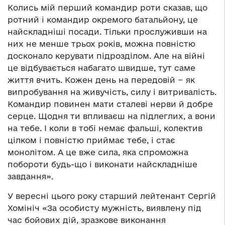
Колись мій перший командир роти сказав, що
ротний і командир окремого батальйону, це
найскладніші посади. Тільки прослуживши на
них не менше трьох років, можна повністю
досконало керувати підрозділом. Але на війні
це відбувається набагато швидше, тут саме
життя вчить. Кожен день на передовій − як
випробування на живучість, силу і витривалість.
Командир повинен мати сталеві нерви й добре
серце. Щодня ти впливаєш на підлеглих, а вони
на тебе. І коли в тобі немає фальші, колектив
цілком і повністю приймає тебе, і стає
монолітом. А це вже сила, яка спроможна
побороти будь-що і виконати найскладніше
завдання».
У вересні цього року старший лейтенант Сергій
Хомініч «За особисту мужність, виявлену під
час бойових дій, зразкове виконання