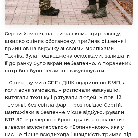
Сергій Хомініч, на той час командир взводу,
швидко оцінив обстановку, прийняв рішення і
прийшов на виручку зі своїми морпіхами.
Техніка була пошкоджена осколками, залишати
її до ранку було вкрай небезпечно. А поранених
потрібно було негайно евакуйовувати.
– Спочатку ми з СПГ і ДШК вдарили по БМП, а
коли вона замовкла, – розпочали евакуацію.
Витягали техніку і рятували людей. У повній
темряві, без світла фар, – розповідає Сергій. –
Вантажівки в безпечне місце відбуксирували
БТР-80 із резервної бронегрупи, а поранених
вивезли волонтерською «Волинянкою», яка у
нас не гірше всюдихода і швидкість тримає під