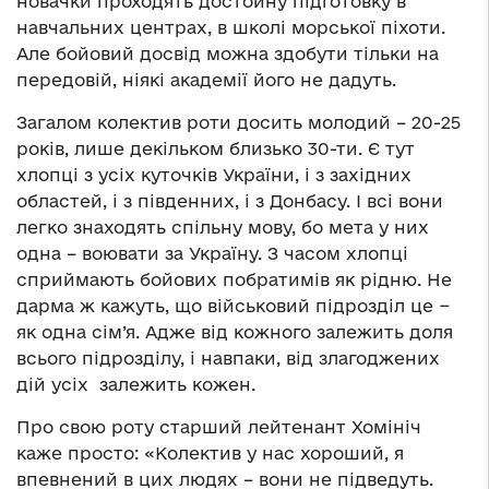
новачки проходять достойну підготовку в
навчальних центрах, в школі морської піхоти.
Але бойовий досвід можна здобути тільки на
передовій, ніякі академії його не дадуть.
Загалом колектив роти досить молодий – 20-25
років, лише декільком близько 30-ти. Є тут
хлопці з усіх куточків України, і з західних
областей, і з південних, і з Донбасу. І всі вони
легко знаходять спільну мову, бо мета у них
одна – воювати за Україну. З часом хлопці
сприймають бойових побратимів як рідню. Не
дарма ж кажуть, що військовий підрозділ це −
як одна сім’я. Адже від кожного залежить доля
всього підрозділу, і навпаки, від злагоджених
дій усіх залежить кожен.
Про свою роту старший лейтенант Хомініч
каже просто: «Колектив у нас хороший, я
впевнений в цих людях – вони не підведуть.