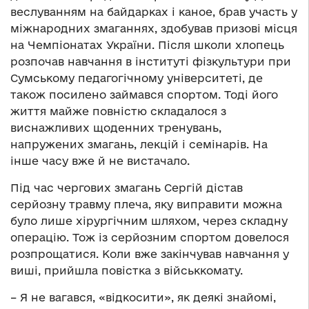
веслуванням на байдарках і каное, брав участь у
міжнародних змаганнях, здобував призові місця
на Чемпіонатах України. Після школи хлопець
розпочав навчання в інституті фізкультури при
Сумському педагогічному університеті, де
також посилено займався спортом. Тоді його
життя майже повністю складалося з
виснажливих щоденних тренувань,
напружених змагань, лекцій і семінарів. На
інше часу вже й не вистачало.
Під час чергових змагань Сергій дістав
серйозну травму плеча, яку виправити можна
було лише хірургічним шляхом, через складну
операцію. Тож із серйозним спортом довелося
розпрощатися. Коли вже закінчував навчання у
виші, прийшла повістка з військкомату.
– Я не вагався, «відкосити», як деякі знайомі,