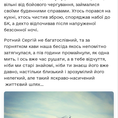
вільні від бойового чергування, займалися
своїми буденними справами. Хтось порався на
кухні, хтось чистив зброю, споряджав набої до
БК, а дехто відпочивав після напруженої
безсонної ночі.
Ротний Сергій не багатослівний, та за
горнятком кави наша бесіда якось непомітно
затягнулася, а пів години промайнули, як одна
мить. І ось вже час рушати, а в тебе відчуття,
ніби ми старі знайомі, ніби ти знаєш його вже
давно, настільки близький і зрозумілий його
нелегкий, але такий яскраво-насичений
життєвий шлях…