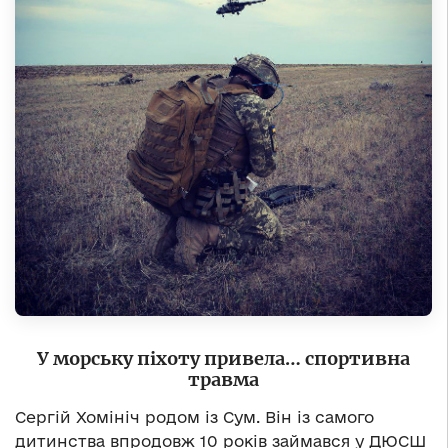
У морську піхоту привела… спортивна
травма
Сергій Хомініч родом із Сум. Він із самого
дитинства впродовж 10 років займався у ДЮСШ