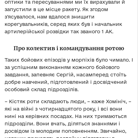
оптики та пересуваннями ми їх вирахували й
запустили в це місце ракету. Як згодом
з’ясувалося, нам вдалося знищити
корегувальників, серед яких був і начальник
артилерійської розвідки так званого 1 АК.
Про колектив і командування ротою
Таких бойових епізодів у морпіхів було чимало. І
за успішним виконанням кожного бойового
завдання, запевняє Сергій, насамперед стоїть
добре навчений, підготовлений і досвідчений
особовий склад підрозділів.
– Кістяк роти складають люди, – каже Хомініч, –
які на війні з чотирнадцятого року, і всі вони
нині на керівних посадах. На них тримаються
підрозділи. Вони вчать, діляться знаннями і
досвідом із молодим поповненням. Звичайно,