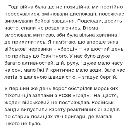
– Тоді війна була ще не позиційна, ми постійно
пересувалися, змінювали дислокації, повсякчас
виконували бойові завдання. Подекуди, досить
часто, спали не роздягаючись. Втома
зморювала миттєво, аби була вільна хвилина і
де прихилитись. Я пам’ятаю, що вперше зняв
військові черевики – «берці» − на шостий день
по приїзду до Гранітного. У нас було дуже
багато активностей, дій, руху, і дуже мало часу
на сон, мало їжі й критично мало води. Зате час
летів із шаленою швидкістю, – згадує Сергій.
У перший же день ворог обстріляв морських
піхотинців залпами з РСЗВ «Град». На щастя,
жоден військовий не постраждав. Російські
банди випустили касету реактивних снарядів
по старих позиціях 79-ї бригади, де взагалі
нікого не було.