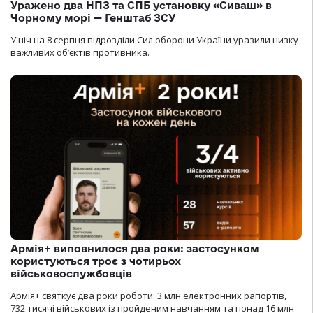
Уражено два НПЗ та СПБ установку «Сиваш» в
Чорному морі — Генштаб ЗСУ
У ніч на 8 серпня підрозділи Сил оборони України уразили низку
важливих об’єктів противника.
Армія+ виповнилося два роки: застосунком
користуються троє з чотирьох
військовослужбовців
Армія+ святкує два роки роботи: 3 млн електронних рапортів,
732 тисячі військових із пройденим навчанням та понад 16 млн