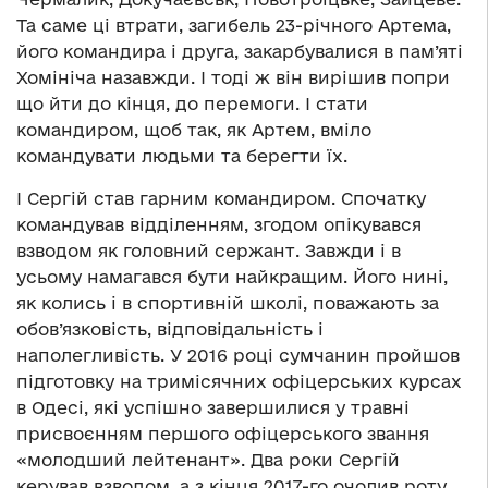
Та саме ці втрати, загибель 23-річного Артема,
його командира і друга, закарбувалися в пам’яті
Хомініча назавжди. І тоді ж він вирішив попри
що йти до кінця, до перемоги. І стати
командиром, щоб так, як Артем, вміло
командувати людьми та берегти їх.
І Сергій став гарним командиром. Спочатку
командував відділенням, згодом опікувався
взводом як головний сержант. Завжди і в
усьому намагався бути найкращим. Його нині,
як колись і в спортивній школі, поважають за
обов’язковість, відповідальність і
наполегливість. У 2016 році сумчанин пройшов
підготовку на тримісячних офіцерських курсах
в Одесі, які успішно завершилися у травні
присвоєнням першого офіцерського звання
«молодший лейтенант». Два роки Сергій
керував взводом, а з кінця 2017-го очолив роту.