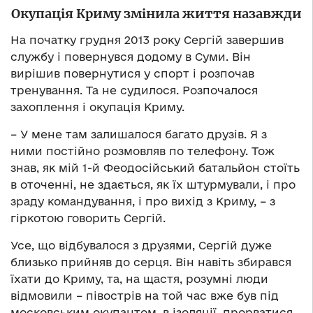
Окупація Криму змінила життя назавжди
На початку грудня 2013 року Сергій завершив
службу і повернувся додому в Суми. Він
вирішив повернутися у спорт і розпочав
тренування. Та не судилося. Розпочалося
захоплення і окупація Криму.
– У мене там залишалося багато друзів. Я з
ними постійно розмовляв по телефону. Тож
знав, як мій 1-й Феодосійський батальйон стоїть
в оточенні, не здається, як їх штурмували, і про
зраду командування, і про вихід з Криму, – з
гіркотою говорить Сергій.
Усе, що відбувалося з друзями, Сергій дуже
близько прийняв до серця. Він навіть збирався
їхати до Криму, та, на щастя, розумні люди
відмовили – півострів на той час вже був під
московським окупантом, в ізоляції, прорватися