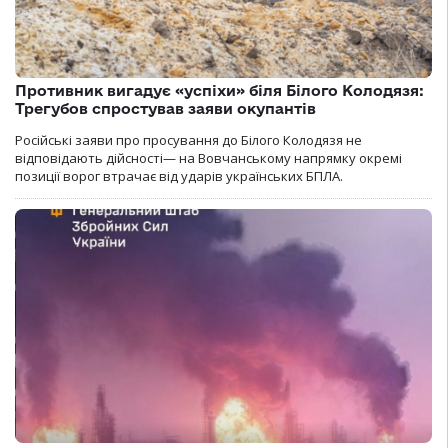
Противник вигадує «успіхи» біля Білого Колодязя:
Трегубов спростував заяви окупантів
Російські заяви про просування до Білого Колодязя не
відповідають дійсності— на Вовчанському напрямку окремі
позиції ворог втрачає від ударів українських БПЛА.