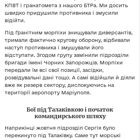
КПВТ і гранатомета з нашого БТРа. Ми досить
швидко придушили противника і змусили
відійти.
Під Гранітним морпіхи знищували диверсантів,
тримали фактично кругову оборону, відбивали
наступ противника і змушували його
відступати. Згодом групу замінили підрозділи
бригади імені Чорних Запорожців. Морпіхи
передали їм всі свої позиції, засідки,
розвідувальні дані тощо. А самі відійшли й діяли
вже як резерв сектору, дислокуючись на
території аеропорту Маріуполя.
Бої під Талаківкою і початок
командирського шляху
Наприкінці жовтня підрозділ Сергія було
перекинуто під Талаківку. Саме тут морські