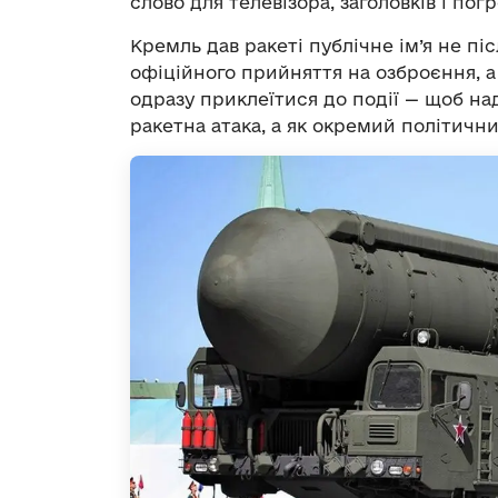
слово для телевізора, заголовків і погр
Кремль дав ракеті публічне ім’я не пі
офіційного прийняття на озброєння, а
одразу приклеїтися до події — щоб над
ракетна атака, а як окремий політични