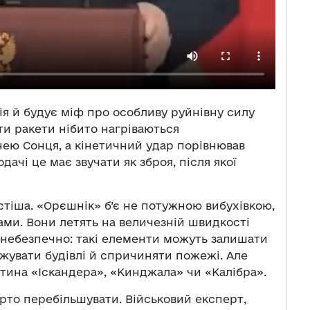
ія й будує міф про особливу руйнівну силу
ти ракети нібито нагріваються
нею Сонця, а кінетичний удар порівнював
дачі це має звучати як зброя, після якої
стіша. «Орєшнік» б’є не потужною вибухівкою,
ми. Вони летять на величезній швидкості
е небезпечно: такі елементи можуть залишати
жувати будівлі й спричиняти пожежі. Але
стина «Іскандера», «Кинджала» чи «Калібра».
рто перебільшувати. Військовий експерт,