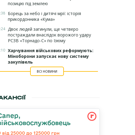
позицію під землею
:38
Борець за небо і дитячі мрії: історія
прикордонника «Кума»
:24
Двоє людей загинули, ще четверо
постраждали внаслідок ворожого удару
РСЗВ «Торнадо-С» по Ізюму
:10
Харчування військових реформують:
Міноборони запускає нову систему
закупівель
ВСІ НОВИНИ
АКАНСІЇ
Сапер,
військовослужбовець
від 25000 до 125000 грн