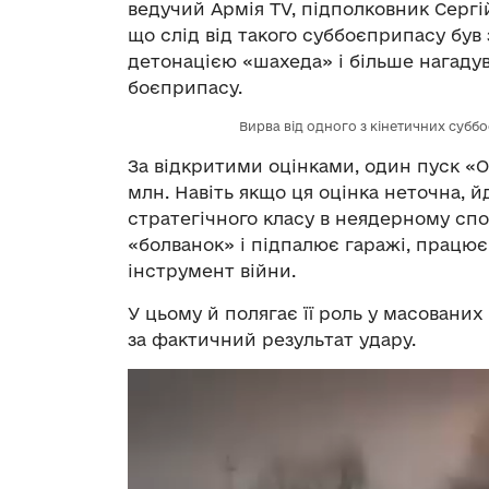
ведучий Армія TV, підполковник Сергій
що слід від такого суббоєприпасу був
детонацією «шахеда» і більше нагаду
боєприпасу.
Вирва від одного з кінетичних субб
За відкритими оцінками, один пуск «
млн. Навіть якщо ця оцінка неточна, 
стратегічного класу в неядерному спо
«болванок» і підпалює гаражі, працює
інструмент війни.
У цьому й полягає її роль у масовани
за фактичний результат удару.