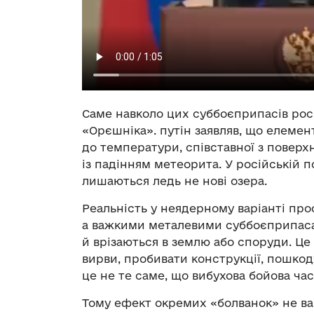
Саме навколо цих суббоєприпасів рос
«Орєшніка». путін заявляв, що елемен
до температури, співставної з поверх
із падінням метеорита. У російській по
лишаються ледь не нові озера.
Реальність у неядерному варіанті про
а важкими металевими суббоєприпаса
й врізаються в землю або споруди. Ц
вирви, пробивати конструкції, пошкод
це не те саме, що вибухова бойова ча
Тому ефект окремих «болванок» не ва