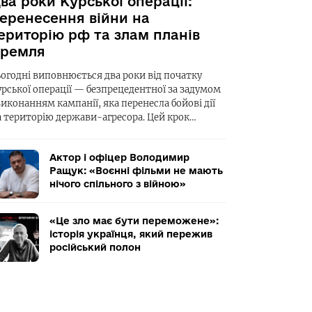
ва роки Курської операції:
еренесення війни на
ериторію рф та злам планів
ремля
ьогодні виповнюється два роки від початку
урської операції — безпрецедентної за задумом
виконанням кампанії, яка перенесла бойові дії
а територію держави-агресора. Цей крок…
Актор і офіцер Володимир
Ращук: «Воєнні фільми не мають
нічого спільного з війною»
«Це зло має бути переможене»:
історія українця, який пережив
російський полон