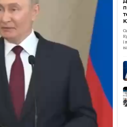
Д
п
т
К
С
К
і 
н