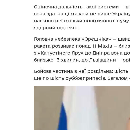
Оціночна дальність такої системи — ві
вона здатна діставати не лише Україну
навколо неї стільки політичного шуму:
ядерний підтекст.
Головна небезпека «Орєшніка» — швидк
ракета розвиває понад 11 Махів — близ
з «Капустіного Яру» до Дніпра вона д
близько 13 хвилин, до Львівщини — ор
Бойова частина в неї роздільна: шість
ще по шість суббоєприпасів. Загалом 