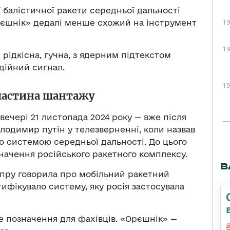
ї балістичної ракети середньої дальності
19
Орєшнік» дедалі менше схожий на інструмент
19
 рідкісна, гучна, з ядерним підтекстом
едійний сигнал.
19
 частина шантажу
ечері 21 листопада 2024 року — вже після
олодимир путін у телезверненні, коли назвав
ю системою середньої дальності. До цього
начення російського ракетного комплексу.
В
ніпру говорила про мобільний ракетний
ифікувало систему, яку росія застосувала
е позначення для фахівців. «Орєшнік» —