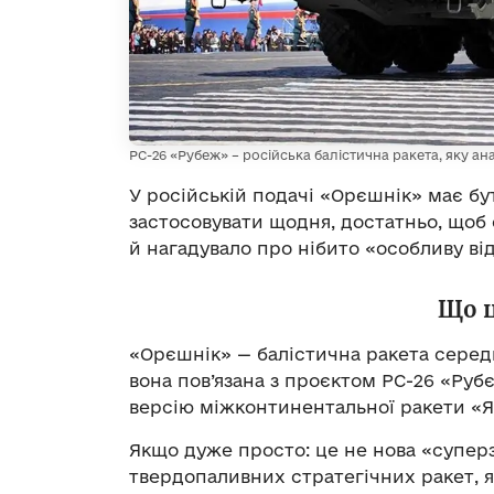
РС-26 «Рубеж» – російська балістична ракета, яку ан
У російській подачі «Орєшнік» має бут
застосовувати щодня, достатньо, щоб
й нагадувало про нібито «особливу ві
Що ц
«Орєшнік» — балістична ракета середн
вона пов’язана з проєктом РС-26 «Ру
версію міжконтинентальної ракети «Я
Якщо дуже просто: це не нова «суперз
твердопаливних стратегічних ракет, я