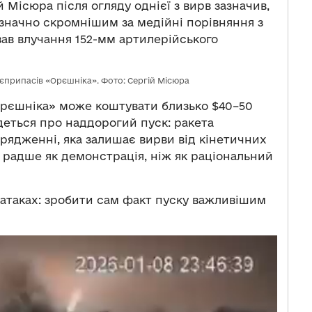
 Місюра після огляду однієї з вирв зазначив,
 значно скромнішим за медійні порівняння з
вав влучання 152-мм артилерійського
оєприпасів «Орєшніка». Фото: Сергій Місюра
Орєшніка» може коштувати близько $40–50
йдеться про наддорогий пуск: ракета
рядженні, яка залишає вирви від кінетичних
 радше як демонстрація, ніж як раціональний
х атаках: зробити сам факт пуску важливішим