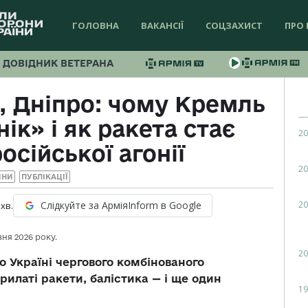
ГОЛОВНА
ВАКАНСІЇ
СОЦЗАХИСТ
ПРО 
ДОВІДНИК ВЕТЕРАНА
в, Дніпро: чому Кремль
ік» і як ракета стає
20
сійської агонії
20
ИНИ
ПУБЛІКАЦІЇ
20
Слідкуйте за АрміяInform в Google
хв.
вня 2026 року.
20
по Україні чергового комбінованого
рилаті ракети, балістика — і ще один
19