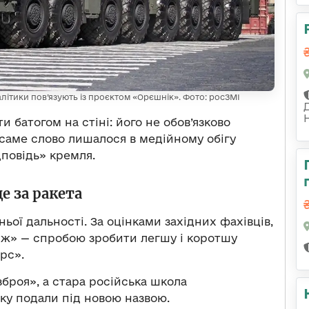
алітики пов’язують із проєктом «Орєшнік». Фото: росЗМІ
и батогом на стіні: його не обов’язково
 саме слово лишалося в медійному обігу
дповідь» кремля.
е за ракета
ьої дальності. За оцінками західних фахівців,
бєж» — спробою зробити легшу і коротшу
рс».
броя», а стара російська школа
ку подали під новою назвою.