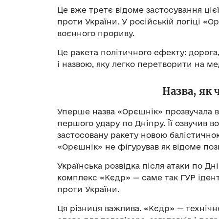
Це вже третє відоме застосування ціє
проти України. У російській логіці «
воєнного прориву.
Це ракета політичного ефекту: дорога,
і назвою, яку легко перетворити на м
Назва, як
Уперше назва «Орєшнік» прозвучала вв
першого удару по Дніпру. Її озвучив в
застосовану ракету новою балістично
«Орєшнік» не фігурував як відоме поз
Українська розвідка після атаки по Д
комплекс «Кєдр» — саме так ГУР ідент
проти України.
Ця різниця важлива. «Кєдр» — технічн