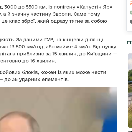
д 3000 до 5500 км. Із полігону «Капустін Яр»
, а й значну частину Європи. Саме тому
 це клас зброї, який одразу тягне за собою
ість. За даними ГУР, на кінцевій ділянці
П
ько 13 500 км/год, або майже 4 км/с. Від пуску
олітала приблизно за 15 хвилин, до Київщини —
ієнтовно до 16 хвилин.
 бойових блоків, кожен із яких може нести
— до 36 ударних елементів.