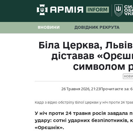
#НОВИНИ
ДОВІДНИК РЕКРУТА
Біла Церква, Льві
діставав «Орєшн
символом ро
НОВ
26 Травня 2026, 21:23
Прочитаєте за:
6
Кадр з відео обстрілу Білої Церкви у ніч проти 24 тра
У ніч проти 24 травня росія завдала 
удару: сотні ударних безпілотників, к
«Орєшнік».