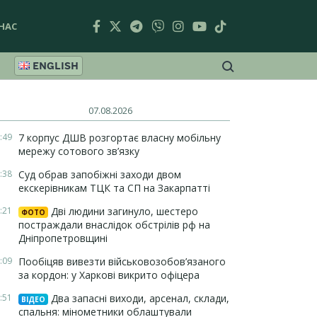
НАС
ENGLISH
07.08.2026
:49
7 корпус ДШВ розгортає власну мобільну
мережу сотового зв’язку
:38
Суд обрав запобіжні заходи двом
екскерівникам ТЦК та СП на Закарпатті
:21
Дві людини загинуло, шестеро
ФОТО
постраждали внаслідок обстрілів рф на
Дніпропетровщині
:09
Пообіцяв вивезти військовозобов’язаного
за кордон: у Харкові викрито офіцера
:51
Два запасні виходи, арсенал, склади,
ВІДЕО
спальня: мінометники облаштували