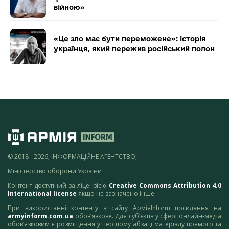
війною»
«Це зло має бути переможене»: історія
українця, який пережив російський полон
© 2018 - 2026, ІНФОРМАЦІЙНЕ АГЕНТСТВО,
Міністерство оборони України
Контент доступний за ліцензією
Creative Commons Attribution 4.0
International license
якщо не зазначено інше.
При використанні контенту з сайту АрміяInform посилання на
armyinform.com.ua
обов’язкове. Для суб’єктів у сфері онлайн-медіа
обов’язковим є розміщення у першому абзаці матеріалу прямого та