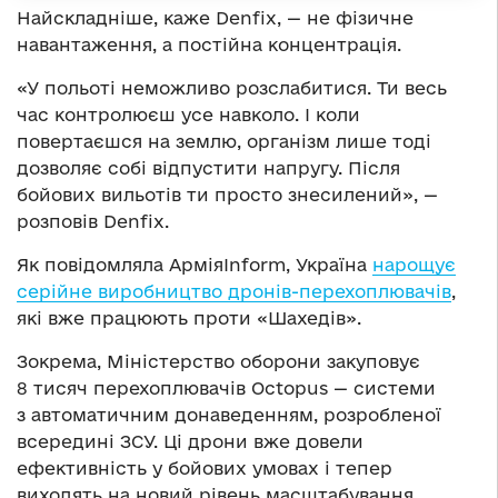
Найскладніше, каже Denfix, — не фізичне
навантаження, а постійна концентрація.
«У польоті неможливо розслабитися. Ти весь
час контролюєш усе навколо. І коли
повертаєшся на землю, організм лише тоді
дозволяє собі відпустити напругу. Після
бойових вильотів ти просто знесилений», —
розповів Denfix.
Як повідомляла АрміяInform, Україна
нарощує
серійне виробництво дронів-перехоплювачів
,
які вже працюють проти «Шахедів».
Зокрема, Міністерство оборони закуповує
8 тисяч перехоплювачів Octopus — системи
з автоматичним донаведенням, розробленої
всередині ЗСУ. Ці дрони вже довели
ефективність у бойових умовах і тепер
виходять на новий рівень масштабування.