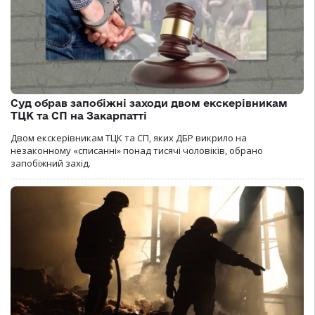
Суд обрав запобіжні заходи двом екскерівникам
ТЦК та СП на Закарпатті
Двом екскерівникам ТЦК та СП, яких ДБР викрило на
незаконному «списанні» понад тисячі чоловіків, обрано
запобіжний захід.