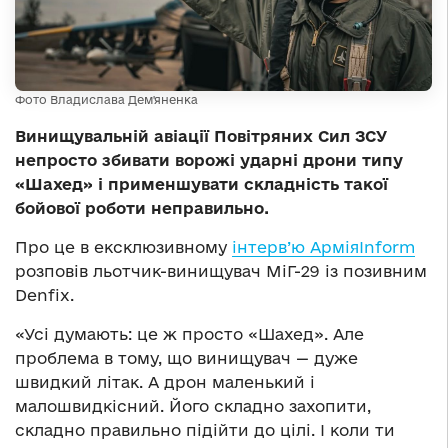
Фото Владислава Дем'яненка
Винищувальній авіації Повітряних Сил ЗСУ
непросто збивати ворожі ударні дрони типу
«Шахед» і применшувати складність такої
бойової роботи неправильно.
Про це в ексклюзивному
інтерв’ю АрміяInform
розповів льотчик-винищувач МіГ-29 із позивним
Denfix.
«Усі думають: це ж просто «Шахед». Але
проблема в тому, що винищувач — дуже
швидкий літак. А дрон маленький і
малошвидкісний. Його складно захопити,
складно правильно підійти до цілі. І коли ти