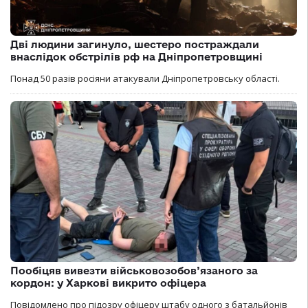
Дві людини загинуло, шестеро постраждали
внаслідок обстрілів рф на Дніпропетровщині
Понад 50 разів росіяни атакували Дніпропетровську області.
Пообіцяв вивезти військовозобов’язаного за
кордон: у Харкові викрито офіцера
Повідомлено про підозру офіцеру штабу одного з батальйонів