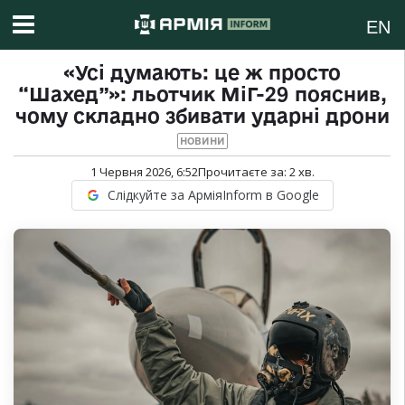
EN
«Усі думають: це ж просто
“Шахед”»: льотчик МіГ-29 пояснив,
чому складно збивати ударні дрони
НОВИНИ
1 Червня 2026, 6:52
Прочитаєте за:
2
хв.
Слідкуйте за АрміяInform в Google