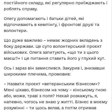
постійного складу, які регулярно приїжджають і
роблять справу.
Олегу допомагають і батьки дітей, які
відпочивають в кемпінгу, і фронтові друзі та
волонтери.
Що дуже важливо – немає жодних вкладень з
боку держави. Це суто волонтерський проєкт
військових. Олега запитують, «що ти з цього
маєш?» І це питання ставить його у глухий кут.
Ось і зараз він замислився. Закурив і, знизавши
широкими плечима, промовив:
– Назвати проєкт «ветеранським бізнесом»?
Мені цікаво, бізнесом на чому – кінському гною
або, може, траві з поля? Нехай розкажуть, я,
напевно, чогось не знаю у житті. Бізнес в моєму
розумінні – ти щось вклав, а потім отримав