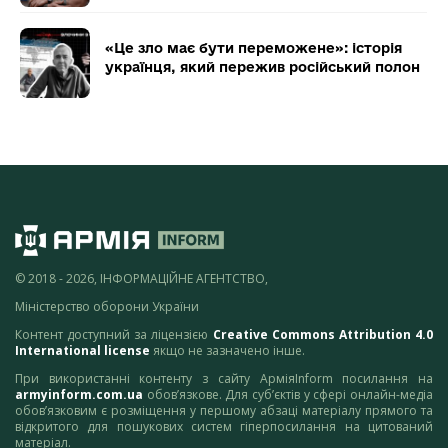
«Це зло має бути переможене»: історія
українця, який пережив російський полон
© 2018 - 2026, ІНФОРМАЦІЙНЕ АГЕНТСТВО,
Міністерство оборони України
Контент доступний за ліцензією
Creative Commons Attribution 4.0
International license
якщо не зазначено інше.
При використанні контенту з сайту АрміяInform посилання на
armyinform.com.ua
обов’язкове. Для суб’єктів у сфері онлайн-медіа
обов’язковим є розміщення у першому абзаці матеріалу прямого та
відкритого для пошукових систем гіперпосилання на цитований
матеріал.