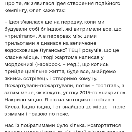
Про те, як з’явилася ідея створення подібного
кемпінгу, Олег каже так:
– Ідея з’явилася ще на передку, коли ми
будували собі бліндажі, які витримали все, що
«прилітало». А в перервах між цими
прильотами я дивився на величезне
водосховище Луганської ТЕЦ і розумів, що це
класне місце. І тоді жартома написав у
мордокнизі (Facebook. – Ред.), що колись
прийде цивільне життя, буде все, знайдемо
якийсь острівець і створимо комуну.
Пожартували-пожартували, потім – госпіталь, а
затим мене, як кажуть, улітку 2015-го «накрило».
Накрило міцно. Я сів на мотоцикл і поїхав з
Києва. Їздив-їздив, і от знайшов це місце – поле
з ямами і травою по пояс.
Нас із побратимами було кілька. Розгортатися