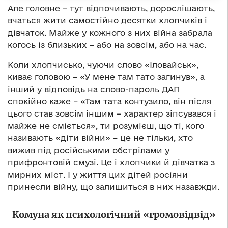
Але головне – тут відпочивають, дорослішають,
вчаться жити самостійно десятки хлопчиків і
дівчаток. Майже у кожного з них війна забрала
когось із близьких – або на зовсім, або на час.
Коли хлопчисько, чуючи слово «Іловайськ»,
киває головою – «У мене там тато загинув», а
інший у відповідь на слово-пароль ДАП
спокійно каже – «Там тата контузило, він після
цього став зовсім іншим – характер зіпсувався і
майже не сміється», ти розумієш, що ті, кого
називають «діти війни» – це не тільки, хто
вижив під російськими обстрілами у
прифронтовій смузі. Це і хлопчики й дівчатка з
мирних міст. І у життя цих дітей росіяни
принесли війну, що залишиться в них назавжди.
Комуна як психологічний «громовідвід»