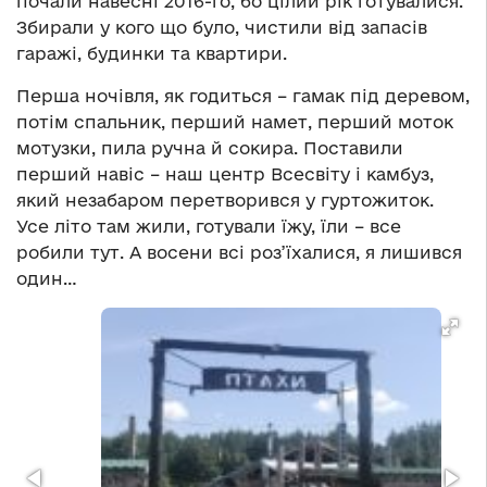
почали навесні 2016-го, бо цілий рік готувалися.
Збирали у кого що було, чистили від запасів
гаражі, будинки та квартири.
Перша ночівля, як годиться – гамак під деревом,
потім спальник, перший намет, перший моток
мотузки, пила ручна й сокира. Поставили
перший навіс – наш центр Всесвіту і камбуз,
який незабаром перетворився у гуртожиток.
Усе літо там жили, готували їжу, їли – все
робили тут. А восени всі роз’їхалися, я лишився
один…