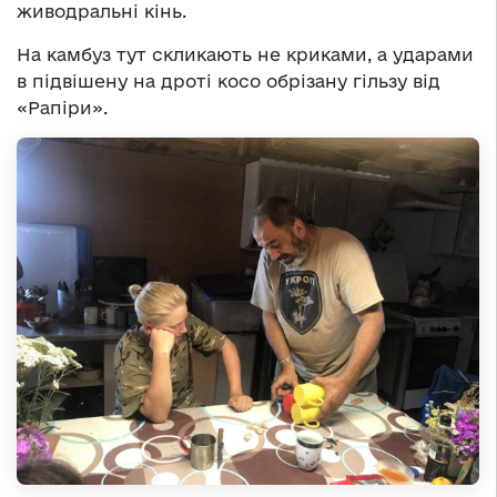
живодральні кінь.
На камбуз тут скликають не криками, а ударами
в підвішену на дроті косо обрізану гільзу від
«Рапіри».