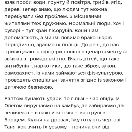
взяв проби води, ґрунту й повітря, грибів, ягід,
дерев. Тепер знаю, що людям тут можна
перебувати без проблем. З місцевими
жителями теж дружимо. Нормальні люди, хоч і
суворі – тут край лісорубів. Вони нам
допомагають, а ми їм: ловимо браконьєрів
періодично, здаємо їх поліції. До речі, до нас
приїжджають офіцери поліції з департаменту зі
зв’язків з громадськістю. Вчать дітей, що таке
антибулінг, наркотики, що таке зброя, закон,
самозахист. Із нами займаються фізкультурою,
проводять спеціальні заняття згідно із законом і
дитячою безпекою.
Раптом лунають удари по гільзі – час обіду. Із
Олегом вирушаємо на камбуз, де забираємо дві
величезні – в сажі й кіптяві – каструлі з
борщем. Кухня на дровах, їжу готують чергові.
Таня-кок вчить їх усьому – починаючи від