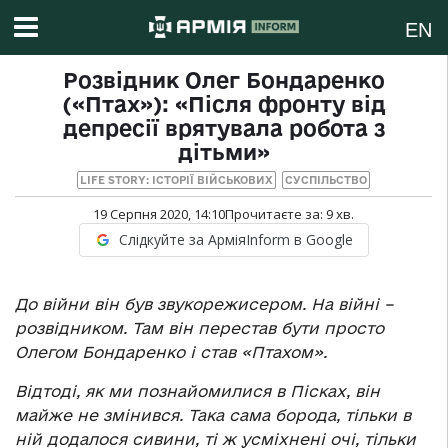
EN
Розвідник Олег Бондаренко
(«Птах»): «Після фронту від
депресії врятувала робота з
дітьми»
LIFE STORY: ІСТОРІЇ ВІЙСЬКОВИХ
СУСПІЛЬСТВО
19 Серпня 2020, 14:10
Прочитаєте за:
9
хв.
Слідкуйте за АрміяInform в Google
До війни він був звукорежисером. На війні –
розвідником. Там він перестав бути просто
Олегом Бондаренко і став «Птахом».
Відтоді, як ми познайомилися в Пісках, він
майже не змінився. Така сама борода, тільки в
ній додалося сивини, ті ж усміхнені очі, тільки