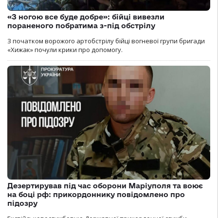
«З ногою все буде добре»: бійці вивезли
пораненого побратима з-під обстрілу
З початком ворожого артобстрілу бійці вогневої групи бригади
«Хижак» почули крики про допомогу.
Дезертирував під час оборони Маріуполя та воює
на боці рф: прикордоннику повідомлено про
підозру