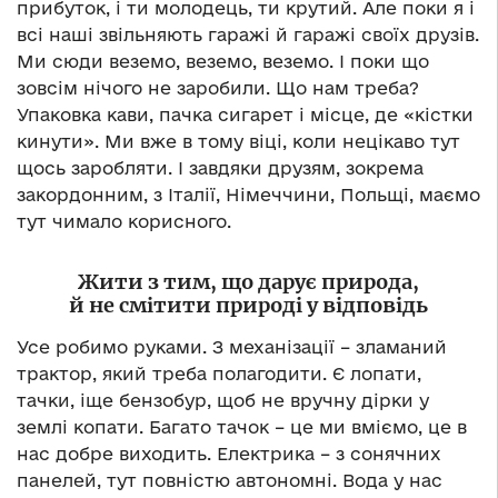
прибуток, і ти молодець, ти крутий. Але поки я і
всі наші звільняють гаражі й гаражі своїх друзів.
Ми сюди веземо, веземо, веземо. І поки що
зовсім нічого не заробили. Що нам треба?
Упаковка кави, пачка сигарет і місце, де «кістки
кинути». Ми вже в тому віці, коли нецікаво тут
щось заробляти. І завдяки друзям, зокрема
закордонним, з Італії, Німеччини, Польщі, маємо
тут чимало корисного.
Жити з тим, що дарує природа,
й не смітити природі у відповідь
Усе робимо руками. З механізації – зламаний
трактор, який треба полагодити. Є лопати,
тачки, іще бензобур, щоб не вручну дірки у
землі копати. Багато тачок – це ми вміємо, це в
нас добре виходить. Електрика – з сонячних
панелей, тут повністю автономні. Вода у нас