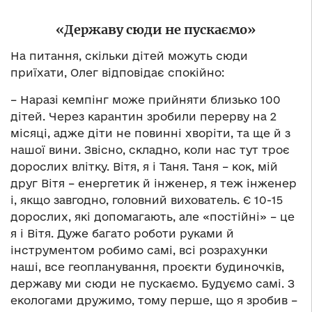
«Державу сюди не пускаємо»
На питання, скільки дітей можуть сюди
приїхати, Олег відповідає спокійно:
– Наразі кемпінг може прийняти близько 100
дітей. Через карантин зробили перерву на 2
місяці, адже діти не повинні хворіти, та ще й з
нашої вини. Звісно, складно, коли нас тут троє
дорослих влітку. Вітя, я і Таня. Таня – кок, мій
друг Вітя – енергетик й інженер, я теж інженер
і, якщо завгодно, головний вихователь. Є 10-15
дорослих, які допомагають, але «постійні» – це
я і Вітя. Дуже багато роботи руками й
інструментом робимо самі, всі розрахунки
наші, все геопланування, проєкти будиночків,
державу ми сюди не пускаємо. Будуємо самі. З
екологами дружимо, тому перше, що я зробив –