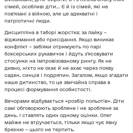
сімей, особливі діти… Є й із сімей, які не
пов’язані з війною, але це адекватні і
патріотичні люди.
Дисципліна в таборі жорстка: за лайку –
віджимання або присідання. Якщо виникає
конфлікт – забіяки отримують по парі
боксерських рукавичок і йдуть з’ясовувати
стосунки на імпровізованому рингу. Як не
дивно, ніхто не охає й не ахає через появу
саден, синців і подряпин. Загалом, якщо згадати
наше дитинство, то це звичайна справа в
процесі формування особистості.
Вечорами відбувається «розбір польотів». Діти
самі обговорюють зроблене і не зроблене за
день. І ставлять один одному оцінки. Олег
майже не втручається, тільки якщо чує явну
брехню – цього не терпить.