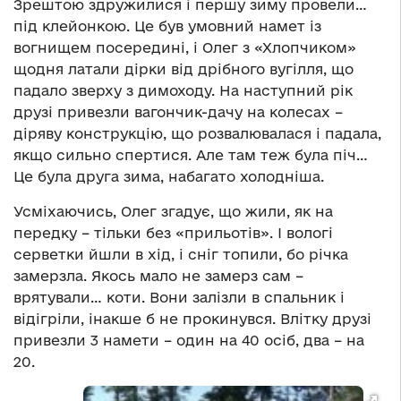
Зрештою здружилися і першу зиму провели…
під клейонкою. Це був умовний намет із
вогнищем посередині, і Олег з «Хлопчиком»
щодня латали дірки від дрібного вугілля, що
падало зверху з димоходу. На наступний рік
друзі привезли вагончик-дачу на колесах –
діряву конструкцію, що розвалювалася і падала,
якщо сильно спертися. Але там теж була піч…
Це була друга зима, набагато холодніша.
Усміхаючись, Олег згадує, що жили, як на
передку – тільки без «прильотів». І вологі
серветки йшли в хід, і сніг топили, бо річка
замерзла. Якось мало не замерз сам –
врятували… коти. Вони залізли в спальник і
відігріли, інакше б не прокинувся. Влітку друзі
привезли 3 намети – один на 40 осіб, два – на
20.