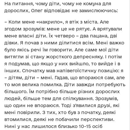
На питання, чому діти, чому не комуна для
дорослих, Олег відповідає не замислюючись:
– Коли мене «накрило», я втік з міста. Але
згодом зрозумів: мене це не рятує. А врятували
мене власні діти. Їх четверо – два пацана, дві
дівки. Я почав з ними ділитися всім. Мені важко
було якісь речі їм говорити. Але саме мої діти
витягли зі стану жорсткого депресняку. І потім
я подумав, що якщо у них вийшло, то вийде і в
інших. Спочатку мав напівегоїстичну позицію: я
– дітям, діти – мені. Гадав, що впораюся сам, але
то моя велика помилка. Діти завжди потребують
більшого. Їм потрібно більше різних дорослих
людей, більше тем для спілкування. Зрозумів,
що один не впораюся. Тоді з’явилися друзі, які
мені повірили. З тих, хто був з початку, деякі
втомилися, деякі не побачили перспективи.
Нині у нас лишилося близько 10-15 осіб