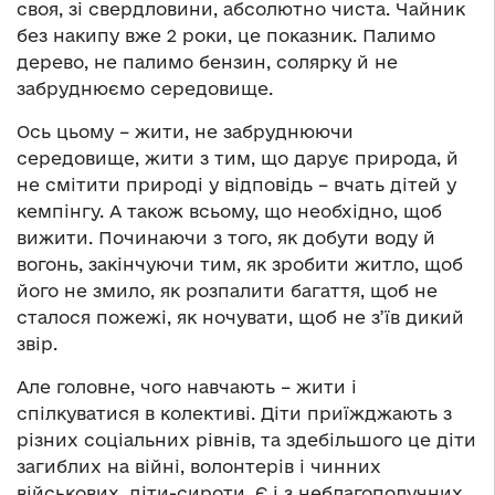
своя, зі свердловини, абсолютно чиста. Чайник
без накипу вже 2 роки, це показник. Палимо
дерево, не палимо бензин, солярку й не
забруднюємо середовище.
Ось цьому – жити, не забруднюючи
середовище, жити з тим, що дарує природа, й
не смітити природі у відповідь – вчать дітей у
кемпінгу. А також всьому, що необхідно, щоб
вижити. Починаючи з того, як добути воду й
вогонь, закінчуючи тим, як зробити житло, щоб
його не змило, як розпалити багаття, щоб не
сталося пожежі, як ночувати, щоб не з’їв дикий
звір.
Але головне, чого навчають – жити і
спілкуватися в колективі. Діти приїжджають з
різних соціальних рівнів, та здебільшого це діти
загиблих на війні, волонтерів і чинних
військових, діти-сироти. Є і з неблагополучних