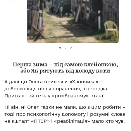
Перша зима – під самою клейонкою,
або Як рятують від холоду коти
А далі до Олега привезли «Хлопчика» –
добровольця після поранення, з передка.
Приїхав той геть у «розібраному» стані.
Ні він, ні Олег гадки не мали, що з цим робити –
тоді про психологічну допомогу і розумні слова
на кшталт «ПТСР» і «реабілітація» мало хто чув.