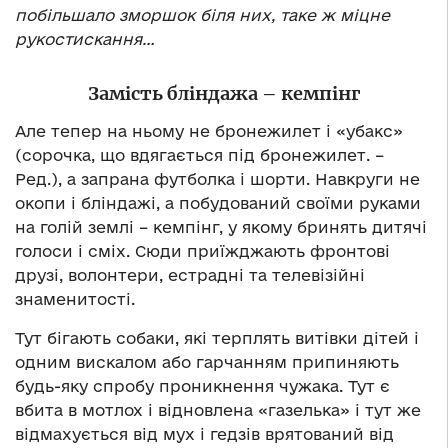
побільшало зморшок біля них, таке ж міцне
рукостискання…
Замість бліндажа – кемпінг
Але тепер на ньому не бронежилет і «убакс»
(сорочка, що вдягається під бронежилет. –
Ред.), а запрана футболка і шорти. Навкруги не
окопи і бліндажі, а побудований своїми руками
на голій землі – кемпінг, у якому бринять дитячі
голоси і сміх. Сюди приїжджають фронтові
друзі, волонтери, естрадні та телевізійні
знаменитості.
Тут бігають собаки, які терплять витівки дітей і
одним вискалом або гарчанням припиняють
будь-яку спробу проникнення чужака. Тут є
вбита в мотлох і відновлена «газелька» і тут же
відмахується від мух і гедзів врятований від