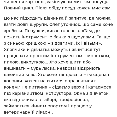
чищення картоплі, закінчуючи миттям посуду.
Повний цикл. Після обіду посуд кожен миє сам.
До нас підходить дівчинка й запитує, де можна
взяти довгі шурупи. Олег уточнює, що саме хоче
зробити. Почувши, киває головою: «Там, де
лежить інструмент, є банки з шурупами. Та, що
з синьою кришкою – з довгими, їх і візьми».
Хлопчики й дівчатка можуть навчитися тут
працювати простим інструментом – молотком,
пилою, викруткою… Хто хоче шити або
вишивати – будь ласка, невдовзі відкриють
швейний клас. Хто хоче танцювати – їм сцена і
колонки. Хочеш навчитися справлятися з
конем? Не питання – сідаємо верхи і катаємося
під керівництвом інструктора. Одна з дівчаток,
яка відпочиває в таборі, професіонал,
займається кінним спортом і працює у
ветеринарній лікарні.