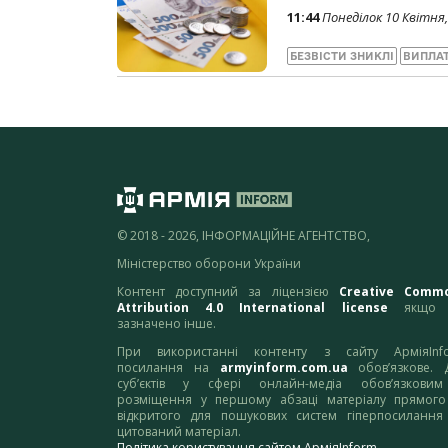
11:44
Понеділок 10 Квітня,
БЕЗВІСТИ ЗНИКЛІ
ВИПЛАТ
© 2018 - 2026, ІНФОРМАЦІЙНЕ АГЕНТСТВО,
Міністерство оборони України
Контент доступний за ліцензією
Creative Comm
Attribution 4.0 International license
якщо 
зазначено інше.
При використанні контенту з сайту АрміяInf
посилання на
armyinform.com.ua
обов’язкове. 
суб’єктів у сфері онлайн-медіа обов’язкови
розміщення у першому абзаці матеріалу прямого
відкритого для пошукових систем гіперпосилання
цитований матеріал.
Політика користування сайтом АрміяInform