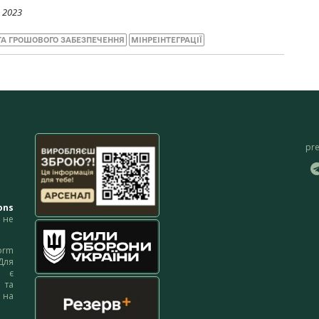
 2023
А ГРОШОВОГО ЗАБЕЗПЕЧЕННЯ
МІНРЕІНТЕГРАЦІЇ
pr
ons
не
orm
Для
м є
 та
 на