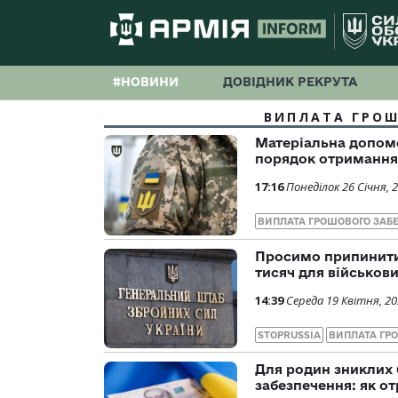
#НОВИНИ
ДОВІДНИК РЕКРУТА
ВИПЛАТА ГРОШ
Матеріальна допомо
порядок отримання
17:16
Понеділок 26 Січня, 
ВИПЛАТА ГРОШОВОГО ЗАБ
Просимо припинити
тисяч для військов
14:39
Середа 19 Квітня, 2
STOPRUSSIA
ВИПЛАТА ГР
Для родин зниклих 
забезпечення: як о