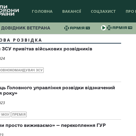
ГОЛОВНА
ВАКАНСІЇ
СОЦЗАХИСТ
ПРО 
ДОВІДНИК ВЕТЕРАНА
ОВА РОЗВІДКА
ЗСУ привітав військових розвідників
024
ЛОВНОКОМАНДУВАЧ ЗСУ
ь Головного управління розвідки відзначений
я року»
023
Р МОУ
ПРЕМІЯ
ми просто виживаємо» — перехоплення ГУР
23