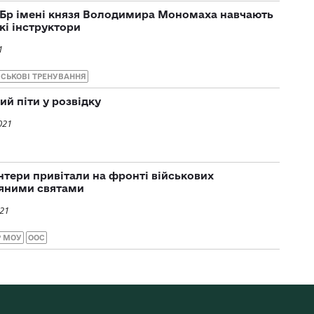
МБр імені князя Володимира Мономаха навчають
кі інструктори
1
ЙСЬКОВІ ТРЕНУВАННЯ
й піти у розвідку
021
нтери привітали на фронті військових
двяними святами
021
Р МОУ
ООС