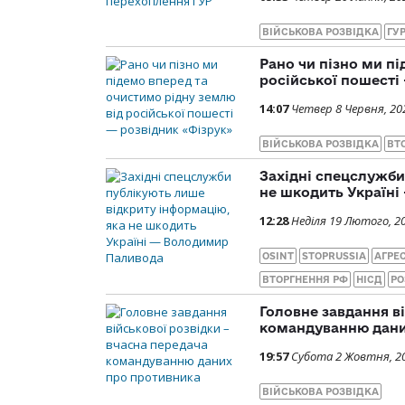
ВІЙСЬКОВА РОЗВІДКА
ГУ
Рано чи пізно ми п
російської пошесті
14:07
Четвер 8 Червня, 20
ВІЙСЬКОВА РОЗВІДКА
ВТ
Західні спецслужби
не шкодить Україн
12:28
Неділя 19 Лютого, 2
OSINT
STOPRUSSIA
АГРЕС
ВТОРГНЕННЯ РФ
НІСД
РО
Головне завдання в
командуванню дани
19:57
Субота 2 Жовтня, 2
ВІЙСЬКОВА РОЗВІДКА