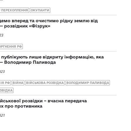
Р ПЕРЕХОПЛЕННЯ
ОКУПАНТИ
ідемо вперед та очистимо рідну землю від
 — розвідник «Фізрук»
23
ОРГНЕННЯ РФ
 публікують лише відкриту інформацію, яка
і — Володимир Паливода
023
ІЯ РФ
ВІЙНА
ВІЙСЬКОВА РОЗВІДКА
ВОЛОДИМИР ПАЛИВОДА
ЗВІДКА
ійськової розвідки – вчасна передача
х про противника
021