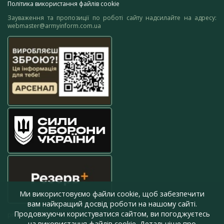
Політика використання файлів cookie
Зауваження та пропозиції по роботі сайту надсилайте на адресу:
webmaster@armyinform.com.ua
Ми використовуємо файли cookie, щоб забезпечити
вам найкращий досвід роботи на нашому сайті.
Продовжуючи користуватися сайтом, ви погоджуєтесь
press@armyinform.com.ua
на використання файлів cookie. Детальніше про