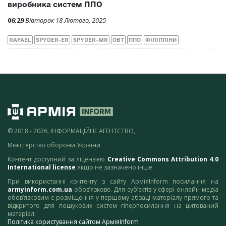
виробника систем ППО
06:29
Вівторок 18 Лютого, 2025
RAFAEL
SPYDER-ER
SPYDER-MR
ОВТ
ППО
ФІЛІППІНИ
© 2018 - 2026, ІНФОРМАЦІЙНЕ АГЕНТСТВО,
Міністерство оборони України
Контент доступний за ліцензією
Creative Commons Attribution 4.0
International license
якщо не зазначено інше.
При використанні контенту з сайту АрміяInform посилання на
armyinform.com.ua
обов’язкове. Для суб’єктів у сфері онлайн-медіа
обов’язковим є розміщення у першому абзаці матеріалу прямого та
відкритого для пошукових систем гіперпосилання на цитований
матеріал.
Політика користування сайтом АрміяInform