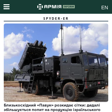
EN
SPYDER-ER
Близькосхідний «Павук» розкидає сітки: дедалі
збільшується попит на продукцію ізраїльського