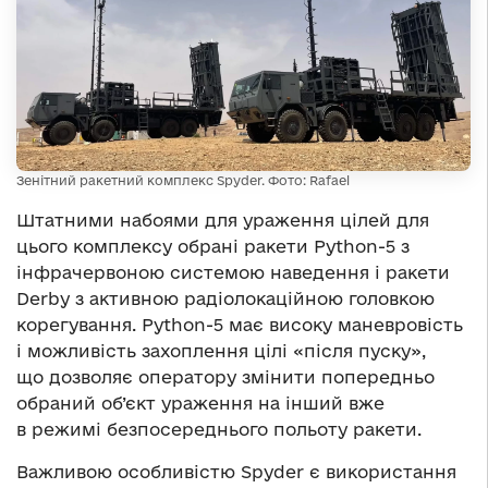
Зенітний ракетний комплекс Spyder. Фото: Rafael
Штатними набоями для ураження цілей для
цього комплексу обрані ракети Python-5 з
інфрачервоною системою наведення і ракети
Derby з активною радіолокаційною головкою
корегування. Python-5 має високу маневровість
і можливість захоплення цілі «після пуску»,
що дозволяє оператору змінити попередньо
обраний об’єкт ураження на інший вже
в режимі безпосереднього польоту ракети.
Важливою особливістю Spyder є використання