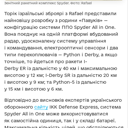
Зенітний ракетний комплекс Spyder. Фото: Rafael
Торік ізраїльські зброярі з Rafael представили
найновішу розробку з родини «Павуків» —
конфігурацію системи ППО Spyder All in One.
Вона поєднує на одній платформі вбудований
радар, удосконалену систему управління
і командування, електрооптичні сенсори і два
типи перехоплювачів — Python і Derby, а якщо
точніше, то йдеться про ракети I-
Derby ER із дальністю у 40 км і максимальною
висотою у 12 км; I-Derby SR із дальністю 20 км
і висотою у 9 км; та Python-5 із дальністю
у 15 км і висотою у 6 км.
Відповідно до висновків експертів українського
оборонного
сайту
ІКК Defense Express, система
Spyder All in One може використовуватися
як самостійна одиниця, так і у складі батареї.
Максимальна кількість цілей, що обстрілюються