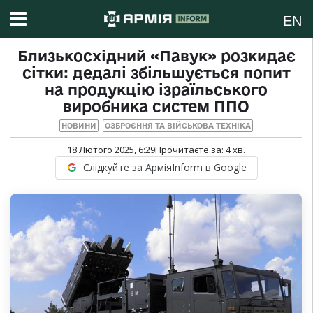
EN
Близькосхідний «Павук» розкидає
сітки: дедалі збільшується попит
на продукцію ізраїльського
виробника систем ППО
НОВИНИ
ОЗБРОЄННЯ ТА ВІЙСЬКОВА ТЕХНІКА
18 Лютого 2025, 6:29
Прочитаєте за:
4
хв.
Слідкуйте за АрміяInform в Google