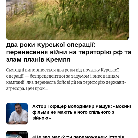
Два роки Курської операції:
перенесення війни на територію рф та
злам планів Кремля
Сьогодні виповнюється два роки від початку Курської
операції — безпрецедентної за задумом і виконанням
кампанії, яка перенесла бойові дії на територію держави-
агресора. Цей крок…
Актор і офіцер Володимир Ращук: «Воєнні
фільми не мають нічого спільного з
війною»
«Це зло має бути переможене»: історія