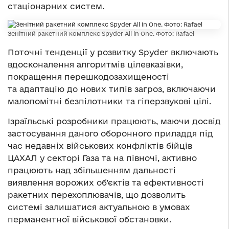
стаціонарних систем.
Зенітний ракетний комплекс Spyder All in One. Фото: Rafael
Поточні тенденції у розвитку Spyder включають
вдосконалення алгоритмів цілевказівки,
покращення перешкодозахищеності
та адаптацію до нових типів загроз, включаючи
малопомітні безпілотники та гіперзвукові цілі.
Ізраїльські розробники працюють, маючи досвід
застосування даного оборонного приладдя під
час недавніх військових конфліктів бійців
ЦАХАЛ у секторі Газа та на півночі, активно
працюють над збільшенням дальності
виявлення ворожих об’єктів та ефективності
ракетних перехоплювачів, що дозволить
системі залишатися актуальною в умовах
перманентної ​​військової обстановки.