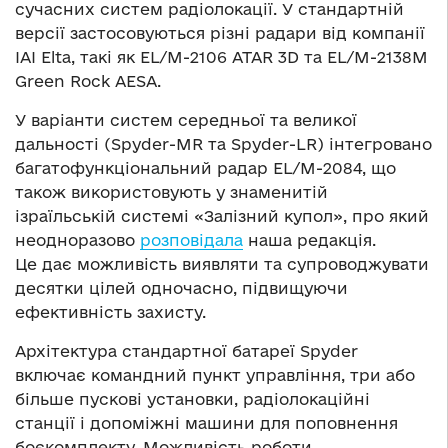
сучасних систем радіолокації. У стандартній
версії застосовуються різні радари від компанії
IAI Elta, такі як EL/M-2106 ATAR 3D та EL/M-2138M
Green Rock AESA.
У варіанти систем середньої та великої
дальності (Spyder-MR та Spyder-LR) інтегровано
багатофункціональний радар EL/M-2084, що
також використовують у знаменитій
ізраїльській системі «Залізний купол», про який
неодноразово
розповідала
наша редакція.
Це дає можливість виявляти та супроводжувати
десятки цілей одночасно, підвищуючи
ефективність захисту.
Архітектура стандартної батареї Spyder
включає командний пункт управління, три або
більше пускові установки, радіолокаційні
станції і допоміжні машини для поповнення
боєкомплекту. Можливість роботи