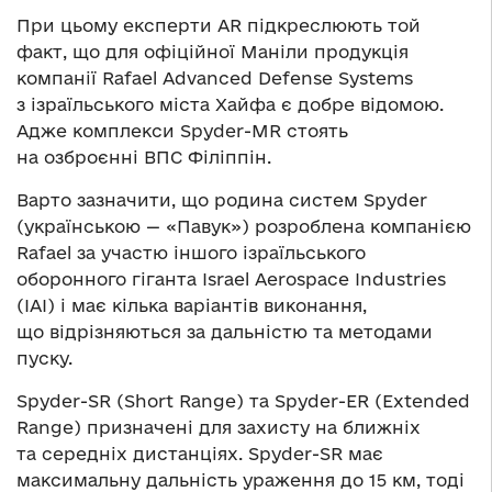
При цьому експерти AR підкреслюють той
факт, що для офіційної Маніли продукція
компанії Rafael Advanced Defense Systems
з ізраїльського міста Хайфа є добре відомою.
Адже комплекси Spyder-MR стоять
на озброєнні ВПС Філіппін.
Варто зазначити, що родина систем Spyder
(українською — «Павук») розроблена компанією
Rafael за участю іншого ізраїльського
оборонного гіганта Israel Aerospace Industries
(IAI) і має кілька варіантів виконання,
що відрізняються за дальністю та методами
пуску.
Spyder-SR (Short Range) та Spyder-ER (Extended
Range) призначені для захисту на ближніх
та середніх дистанціях. Spyder-SR має
максимальну дальність ураження до 15 км, тоді