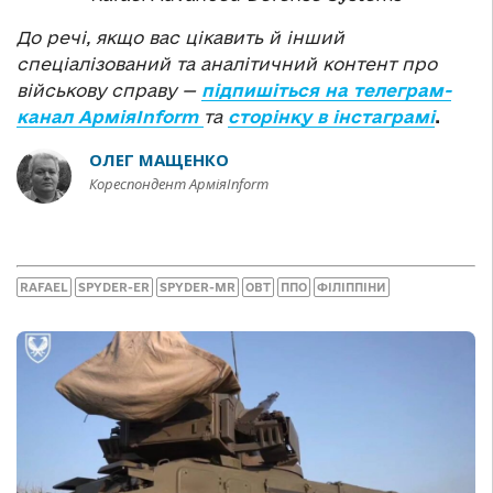
До речі, якщо вас цікавить й інший
спеціалізований та аналітичний контент про
військову справу —
підпишіться на телеграм-
канал АрміяInform
та
сторінку в інстаграмі
.
ОЛЕГ МАЩЕНКО
Кореспондент АрміяInform
RAFAEL
SPYDER-ER
SPYDER-MR
ОВТ
ППО
ФІЛІППІНИ