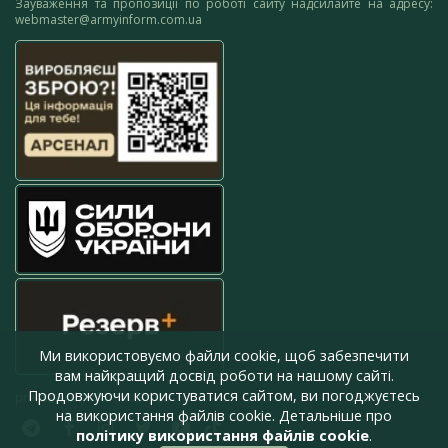
Зауваження та пропозиції по роботі сайту надсилайте на адресу:
webmaster@armyinform.com.ua
Ми використовуємо файли cookie, щоб забезпечити
вам найкращий досвід роботи на нашому сайті.
Продовжуючи користуватися сайтом, ви погоджуєтесь
press@armyinform.com.ua
на використання файлів cookie. Детальніше про
політику використання файлів cookie
.