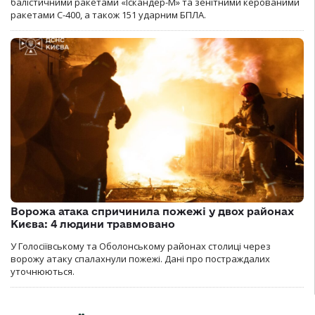
балістичними ракетами «Іскандер-М» та зенітними керованими
ракетами С-400, а також 151 ударним БПЛА.
Ворожа атака спричинила пожежі у двох районах
Києва: 4 людини травмовано
У Голосіївському та Оболонському районах столиці через
ворожу атаку спалахнули пожежі. Дані про постраждалих
уточнюються.