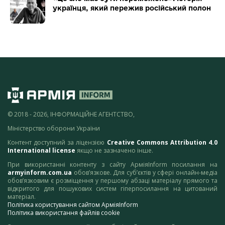
українця, який пережив російський полон
© 2018 - 2026, ІНФОРМАЦІЙНЕ АГЕНТСТВО,
Міністерство оборони України
Контент доступний за ліцензією
Creative Commons Attribution 4.0
International license
якщо не зазначено інше.
При використанні контенту з сайту АрміяInform посилання на
armyinform.com.ua
обов’язкове. Для суб’єктів у сфері онлайн-медіа
обов’язковим є розміщення у першому абзаці матеріалу прямого та
відкритого для пошукових систем гіперпосилання на цитований
матеріал.
Політика користування сайтом АрміяInform
Політика використання файлів cookie