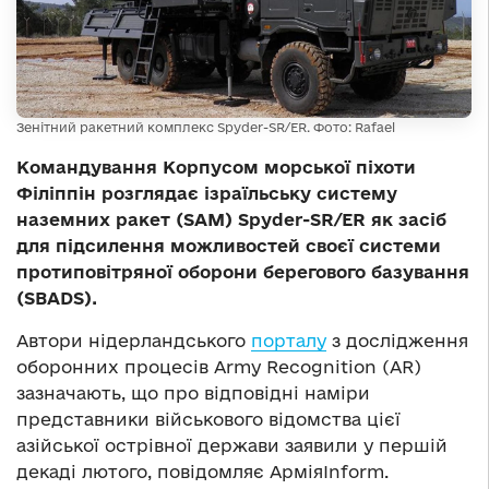
Зенітний ракетний комплекс Spyder-SR/ER. Фото: Rafael
Командування Корпусом морської піхоти
Філіппін розглядає ізраїльську систему
наземних ракет (SAM) Spyder-SR/ER як засіб
для підсилення можливостей своєї системи
протиповітряної оборони берегового базування
(SBADS).
Автори нідерландського
порталу
з дослідження
оборонних процесів Army Recognition (AR)
зазначають, що про відповідні наміри
представники військового відомства цієї
азійської острівної держави заявили у першій
декаді лютого, повідомляє АрміяInform.