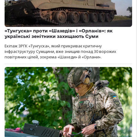
«Тунгуска» проти «Шахедів» і «Орланів»: як
українські зенітники захищають Суми
Екіпаж ЗРГК «Тунгуска», який прикриває критичну
інфраструктуру Сумщини, вже знищив понад 30 ворожих
повітряних цілей, зокрема «Шахеди» й «Орлани».