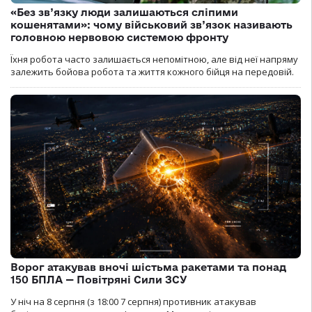
«Без зв’язку люди залишаються сліпими
кошенятами»: чому військовий зв’язок називають
головною нервовою системою фронту
Їхня робота часто залишається непомітною, але від неї напряму
залежить бойова робота та життя кожного бійця на передовій.
Ворог атакував вночі шістьма ракетами та понад
150 БПЛА — Повітряні Сили ЗСУ
У ніч на 8 серпня (з 18:00 7 серпня) противник атакував