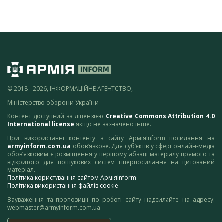
© 2018 - 2026, ІНФОРМАЦІЙНЕ АГЕНТСТВО,
Міністерство оборони України
Контент доступний за ліцензією
Creative Commons Attribution 4.0
International license
якщо не зазначено інше.
При використанні контенту з сайту АрміяInform посилання на
armyinform.com.ua
обов’язкове. Для суб’єктів у сфері онлайн-медіа
обов’язковим є розміщення у першому абзаці матеріалу прямого та
відкритого для пошукових систем гіперпосилання на цитований
матеріал.
Політика користування сайтом АрміяInform
Політика використання файлів cookie
Зауваження та пропозиції по роботі сайту надсилайте на адресу:
webmaster@armyinform.com.ua