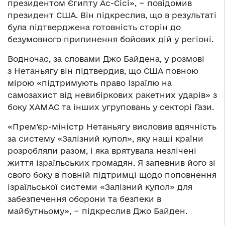
президентом Єгипту Ас-Сісі», − повідомив
президент США. Він підкреслив, що в результаті
була підтверджена готовність сторін до
безумовного припинення бойових дій у регіоні.
Водночас, за словами Джо Байдена, у розмові
з Нетаньягу він підтвердив, що США повною
мірою «підтримують право Ізраїлю на
самозахист від невибіркових ракетних ударів» з
боку ХАМАС та інших угруповань у секторі Гази.
«Прем’єр-міністр Нетаньягу висловив вдячність
за систему «Залізний купол», яку наші країни
розробляли разом, і яка врятувала незлічені
життя ізраїльських громадян. Я запевнив його зі
свого боку в повній підтримці щодо поповнення
ізраїльської системи «Залізний купол» для
забезпечення оборони та безпеки в
майбутньому», − підкреслив Джо Байден.