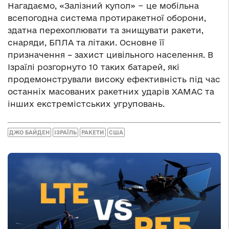
Нагадаємо, «Залізний купол» − це мобільна
всепогодна система протиракетної оборони,
здатна перехоплювати та знищувати ракети,
снаряди, БПЛА та літаки. Основне її
призначення – захист цивільного населення. В
Ізраїлі розгорнуто 10 таких батарей, які
продемонстрували високу ефективність під час
останніх масованих ракетних ударів ХАМАС та
інших екстремістських угруповань.
ДЖО БАЙДЕН
ІЗРАЇЛЬ
РАКЕТИ
США