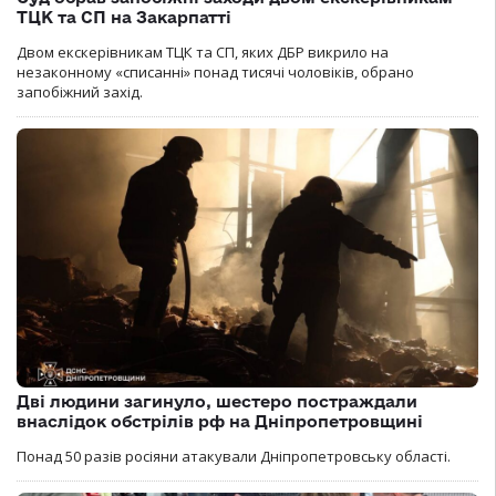
ТЦК та СП на Закарпатті
Двом екскерівникам ТЦК та СП, яких ДБР викрило на
незаконному «списанні» понад тисячі чоловіків, обрано
запобіжний захід.
Дві людини загинуло, шестеро постраждали
внаслідок обстрілів рф на Дніпропетровщині
Понад 50 разів росіяни атакували Дніпропетровську області.