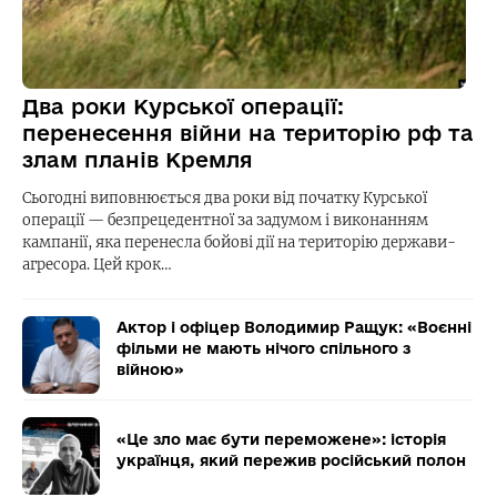
Два роки Курської операції:
перенесення війни на територію рф та
злам планів Кремля
Сьогодні виповнюється два роки від початку Курської
операції — безпрецедентної за задумом і виконанням
кампанії, яка перенесла бойові дії на територію держави-
агресора. Цей крок…
Актор і офіцер Володимир Ращук: «Воєнні
фільми не мають нічого спільного з
війною»
«Це зло має бути переможене»: історія
українця, який пережив російський полон