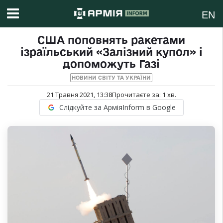
EN
США поповнять ракетами
ізраїльський «Залізний купол» і
допоможуть Газі
НОВИНИ СВІТУ ТА УКРАЇНИ
21 Травня 2021, 13:38
Прочитаєте за:
1
хв.
Слідкуйте за АрміяInform в Google