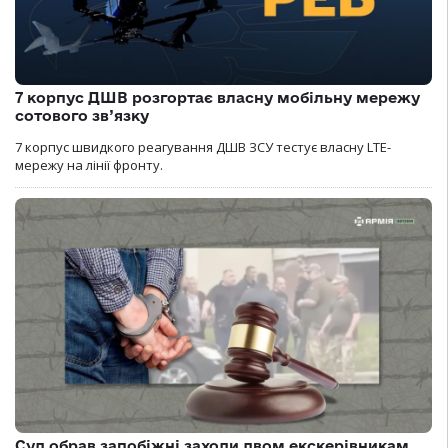
7 корпус ДШВ розгортає власну мобільну мережу
сотового зв’язку
7 корпус швидкого реагування ДШВ ЗСУ тестує власну LTE-
мережу на лінії фронту.
Суд обрав запобіжні заходи двом екскерівникам