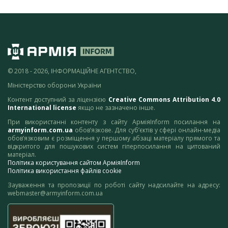
© 2018 - 2026, ІНФОРМАЦІЙНЕ АГЕНТСТВО,
Міністерство оборони України
Контент доступний за ліцензією
Creative Commons Attribution 4.0
International license
якщо не зазначено інше.
При використанні контенту з сайту АрміяInform посилання на
armyinform.com.ua
обов’язкове. Для суб’єктів у сфері онлайн-медіа
обов’язковим є розміщення у першому абзаці матеріалу прямого та
відкритого для пошукових систем гіперпосилання на цитований
матеріал.
Політика користування сайтом АрміяInform
Політика використання файлів cookie
Зауваження та пропозиції по роботі сайту надсилайте на адресу:
webmaster@armyinform.com.ua