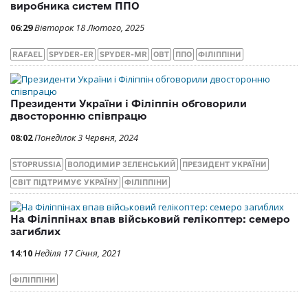
виробника систем ППО
06:29
Вівторок 18 Лютого, 2025
RAFAEL
SPYDER-ER
SPYDER-MR
ОВТ
ППО
ФІЛІППІНИ
Президенти України і Філіппін обговорили
двосторонню співпрацю
08:02
Понеділок 3 Червня, 2024
STOPRUSSIA
ВОЛОДИМИР ЗЕЛЕНСЬКИЙ
ПРЕЗИДЕНТ УКРАЇНИ
СВІТ ПІДТРИМУЄ УКРАЇНУ
ФІЛІППІНИ
На Філіппінах впав військовий гелікоптер: семеро
загиблих
14:10
Неділя 17 Січня, 2021
ФІЛІППІНИ