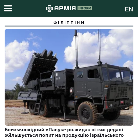
EN
ФІЛІППІНИ
Близькосхідний «Павук» розкидає сітки: дедалі
збільшується попит на продукцію ізраїльського