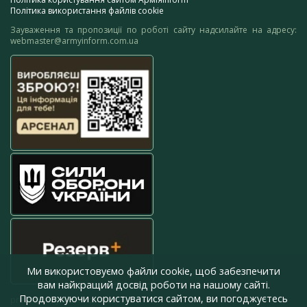
Політика використання файлів cookie
Зауваження та пропозиції по роботі сайту надсилайте на адресу:
webmaster@armyinform.com.ua
Ми використовуємо файли cookie, щоб забезпечити
вам найкращий досвід роботи на нашому сайті.
Продовжуючи користуватися сайтом, ви погоджуєтесь
press@armyinform.com.ua