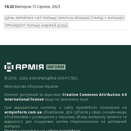
16:23
Вівторок 15 Серпня, 2023
ДЕНЬ ЗБРОЙНИХ СИЛ ПОЛЬЩІ
МАРІУШ БЛАЩАК
ПАРАД У ВАРШАВІ
ПРЕЗИДЕНТ ПОЛЬЩІ АНДЖЕЙ ДУДА
© 2018 - 2026, ІНФОРМАЦІЙНЕ АГЕНТСТВО,
Міністерство оборони України
Контент доступний за ліцензією
Creative Commons Attribution 4.0
International license
якщо не зазначено інше.
При використанні контенту з сайту АрміяInform посилання на
armyinform.com.ua
обов’язкове. Для суб’єктів у сфері онлайн-медіа
обов’язковим є розміщення у першому абзаці матеріалу прямого та
відкритого для пошукових систем гіперпосилання на цитований
матеріал.
Політика користування сайтом АрміяInform