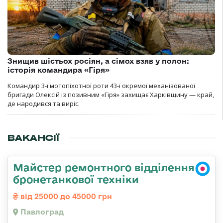
Знищив шістьох росіян, а сімох взяв у полон:
історія командира «Гіря»
Командир 3-ї мотопіхотної роти 43-ї окремої механізованої
бригади Олексій із позивним «Гіря» захищає Харківщину — край,
де народився та виріс.
ВАКАНСІЇ
Майстер ремонтного відділення
бронетанкової техніки
від 25000 до 45000 грн
Павлоград