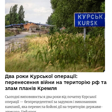
Два роки Курської операції:
перенесення війни на територію рф та
злам планів Кремля
Сьогодні виповнюється два роки від початку Курської
операції — безпрецедентної за задумом і виконанням
кампанії, яка перенесла бойові дії на територію держави-
агресора. Цей крок…