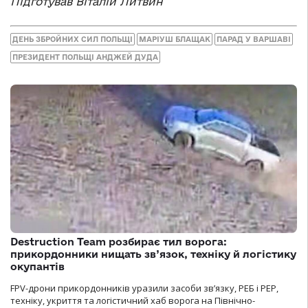
Підготував Віталій Литвин
ДЕНЬ ЗБРОЙНИХ СИЛ ПОЛЬЩІ
МАРІУШ БЛАЩАК
ПАРАД У ВАРШАВІ
ПРЕЗИДЕНТ ПОЛЬЩІ АНДЖЕЙ ДУДА
Destruction Team розбирає тил ворога:
прикордонники нищать зв’язок, техніку й логістику
окупантів
FPV-дрони прикордонників уразили засоби зв’язку, РЕБ і РЕР,
техніку, укриття та логістичний хаб ворога на Північно-