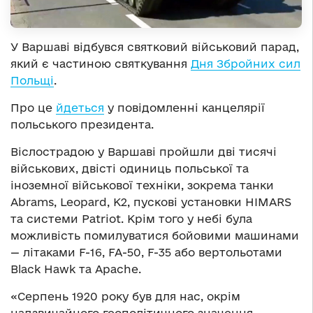
У Варшаві відбувся святковий військовий парад,
який є частиною святкування
Дня Збройних сил
Польщі
.
Про це
йдеться
у повідомленні канцелярії
польського президента.
Віслострадою у Варшаві пройшли дві тисячі
військових, двісті одиниць польської та
іноземної військової техніки, зокрема танки
Abrams, Leopard, K2, пускові установки HIMARS
та системи Patriot. Крім того у небі була
можливість помилуватися бойовими машинами
— літаками F-16, FA-50, F-35 або вертольотами
Black Hawk та Apache.
«Серпень 1920 року був для нас, окрім
надзвичайного геополітичного значення,