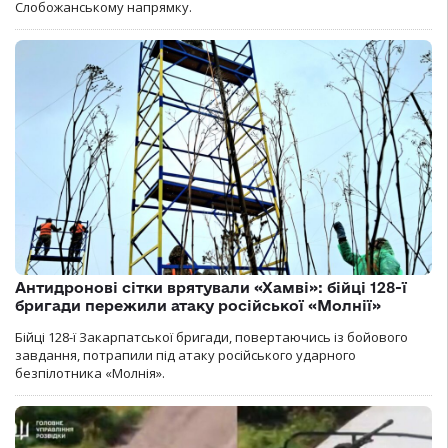
Слобожанському напрямку.
Антидронові сітки врятували «Хамві»: бійці 128-ї
бригади пережили атаку російської «Молнії»
Бійці 128-ї Закарпатської бригади, повертаючись із бойового
завдання, потрапили під атаку російського ударного
безпілотника «Молнія».