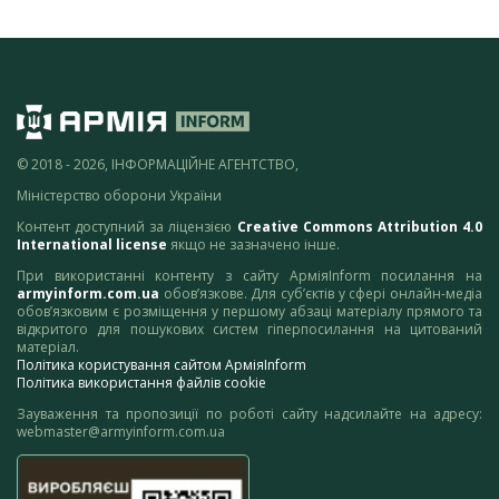
© 2018 - 2026, ІНФОРМАЦІЙНЕ АГЕНТСТВО,
Міністерство оборони України
Контент доступний за ліцензією
Creative Commons Attribution 4.0
International license
якщо не зазначено інше.
При використанні контенту з сайту АрміяInform посилання на
armyinform.com.ua
обов’язкове. Для суб’єктів у сфері онлайн-медіа
обов’язковим є розміщення у першому абзаці матеріалу прямого та
відкритого для пошукових систем гіперпосилання на цитований
матеріал.
Політика користування сайтом АрміяInform
Політика використання файлів cookie
Зауваження та пропозиції по роботі сайту надсилайте на адресу:
webmaster@armyinform.com.ua