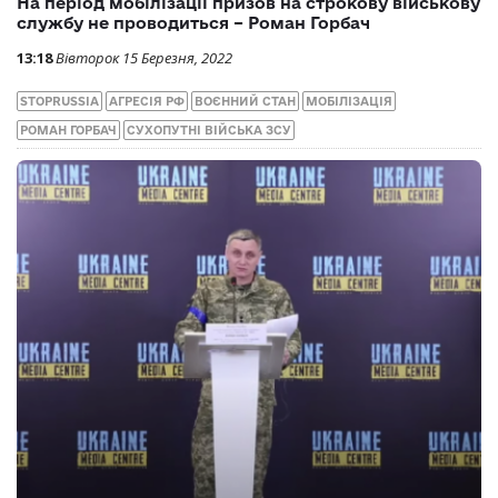
На період мобілізації призов на строкову військову
службу не проводиться – Роман Горбач
13:18
Вівторок 15 Березня, 2022
STOPRUSSIA
АГРЕСІЯ РФ
ВОЄННИЙ СТАН
МОБІЛІЗАЦІЯ
РОМАН ГОРБАЧ
СУХОПУТНІ ВІЙСЬКА ЗСУ