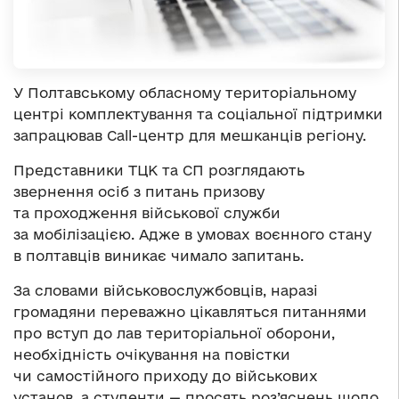
У Полтавському обласному територіальному
центрі комплектування та соціальної підтримки
запрацював Call-центр для мешканців регіону.
Представники ТЦК та СП розглядають
звернення осіб з питань призову
та проходження військової служби
за мобілізацією. Адже в умовах воєнного стану
в полтавців виникає чимало запитань.
За словами військовослужбовців, наразі
громадяни переважно цікавляться питаннями
про вступ до лав територіальної оборони,
необхідність очікування на повістки
чи самостійного приходу до військових
установ, а студенти — просять роз’яснень щодо