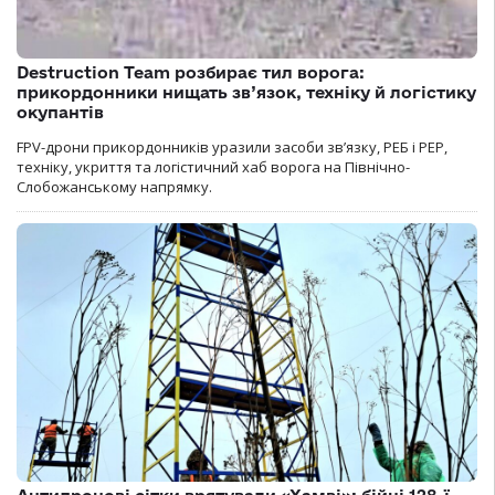
Destruction Team розбирає тил ворога:
прикордонники нищать зв’язок, техніку й логістику
окупантів
FPV-дрони прикордонників уразили засоби зв’язку, РЕБ і РЕР,
техніку, укриття та логістичний хаб ворога на Північно-
Слобожанському напрямку.