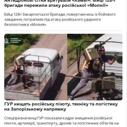
Антидронові сітки врятували «Хамві»: бійці 128-ї
бригади пережили атаку російської «Молнії»
Бійці 128-ї Закарпатської бригади, повертаючись із бойового
завдання, потрапили під атаку російського ударного
безпілотника «Молнія».
ГУР нищать російську піхоту, техніку та логістику
на Запорізькому напрямку
Спецпризначенці ГУР показали кадри знищення російської
піхоти, артилерії, транспорту, дронів та логістичних об’єктів на