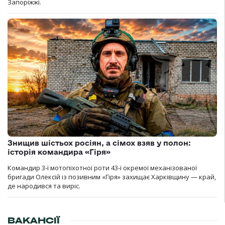
Запоріжжі.
Знищив шістьох росіян, а сімох взяв у полон:
історія командира «Гіря»
Командир 3-ї мотопіхотної роти 43-ї окремої механізованої
бригади Олексій із позивним «Гіря» захищає Харківщину — край,
де народився та виріс.
ВАКАНСІЇ