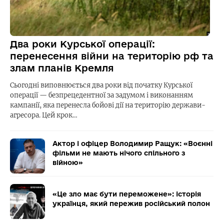
Два роки Курської операції:
перенесення війни на територію рф та
злам планів Кремля
Сьогодні виповнюється два роки від початку Курської
операції — безпрецедентної за задумом і виконанням
кампанії, яка перенесла бойові дії на територію держави-
агресора. Цей крок…
Актор і офіцер Володимир Ращук: «Воєнні
фільми не мають нічого спільного з
війною»
«Це зло має бути переможене»: історія
українця, який пережив російський полон