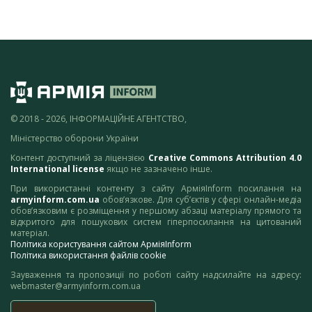
© 2018 - 2026, ІНФОРМАЦІЙНЕ АГЕНТСТВО,
Міністерство оборони України
Контент доступний за ліцензією
Creative Commons Attribution 4.0
International license
якщо не зазначено інше.
При використанні контенту з сайту АрміяInform посилання на
armyinform.com.ua
обов’язкове. Для суб’єктів у сфері онлайн-медіа
обов’язковим є розміщення у першому абзаці матеріалу прямого та
відкритого для пошукових систем гіперпосилання на цитований
матеріал.
Політика користування сайтом АрміяInform
Політика використання файлів cookie
Зауваження та пропозиції по роботі сайту надсилайте на адресу:
webmaster@armyinform.com.ua