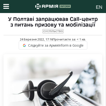
EN
У Полтаві запрацював Call-центр
з питань призову та мобілізації
СУСПІЛЬСТВО
24 Березня 2022, 17:16
Прочитаєте за:
< 1
хв.
Слідкуйте за АрміяInform в Google