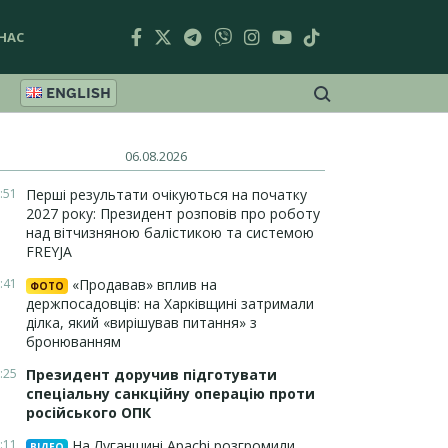
НАС
ENGLISH
06.08.2026
:51
Перші результати очікуються на початку
2027 року: Президент розповів про роботу
над вітчизняною балістикою та системою
FREYJA
:41
«Продавав» вплив на
ФОТО
держпосадовців: на Харківщині затримали
ділка, який «вирішував питання» з
бронюванням
:25
Президент доручив підготувати
спеціальну санкційну операцію проти
російського ОПК
:11
На Луганщині Apachi розгромили
ВІДЕО