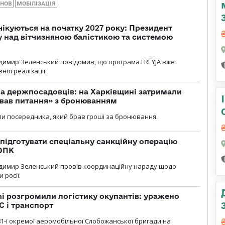
АНОВ
МОБІЛІЗАЦІЯ
чікуються на початку 2027 року: Президент
у над вітчизняною балістикою та системою
димир Зеленський повідомив, що програма FREYJA вже
ної реалізації.
а держпосадовців: на Харківщині затримали
ував питання» з бронюванням
и посередника, який брав гроші за бронювання.
підготувати спеціальну санкційну операцію
 ОПК
димир Зеленський провів координаційну нараду щодо
 росії.
i розгромили логістику окупантів: уражено
С і транспорт
1-ї окремої аеромобільної Слобожанської бригади на