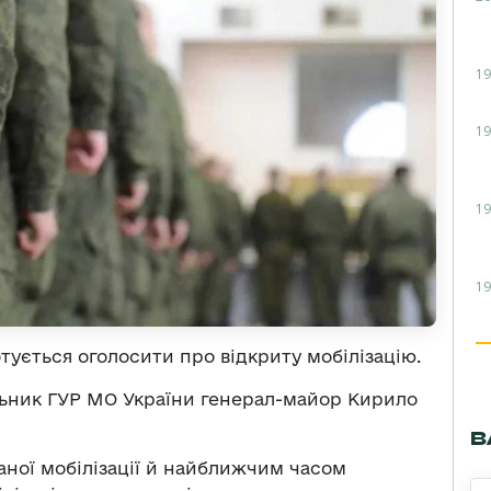
19
19
19
19
ується оголосити про відкриту мобілізацію.
ьник ГУР МО України генерал-майор Кирило
В
аної мобілізації й найближчим часом