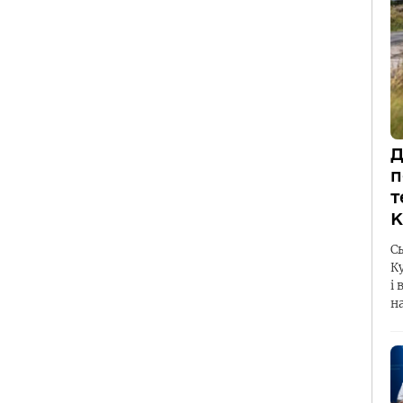
Д
п
т
К
С
К
і 
н