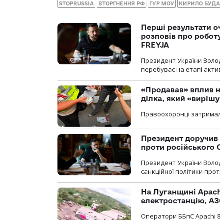
STOPRUSSIA
ВТОРГНЕННЯ РФ
ГУР МОУ
КИРИЛО БУД
Перші результати о
розповів про робот
FREYJA
Президент України Воло
перебуває на етапі актив
«Продавав» вплив н
ділка, який «виріш
Правоохоронці затримал
Президент доручив 
проти російського
Президент України Воло
санкційної політики проти
На Луганщині Apach
електростанцію, АЗ
Оператори ББпС Apachi 8