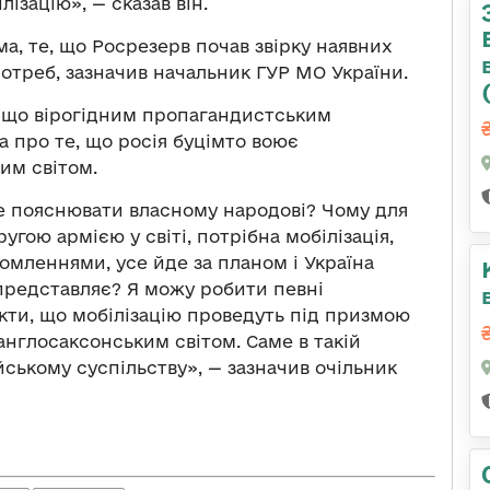
ізацію», — сказав він.
ма, те, що Росрезерв почав звірку наявних
потреб, зазначив начальник ГУР МО України.
 що вірогідним пропагандистським
а про те, що росія буцімто воює
ким світом.
це пояснювати власному народові? Чому для
ругою армією у світі, потрібна мобілізація,
домленнями, усе йде за планом і Україна
 представляє? Я можу робити певні
ти, що мобілізацію проведуть під призмою
 англосаксонським світом. Саме в такій
ському суспільству», — зазначив очільник