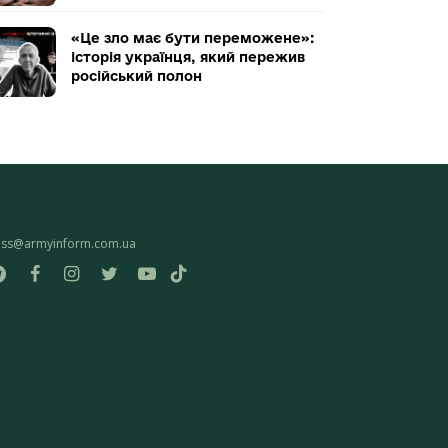
«Це зло має бути переможене»:
історія українця, який пережив
російський полон
ess@armyinform.com.ua