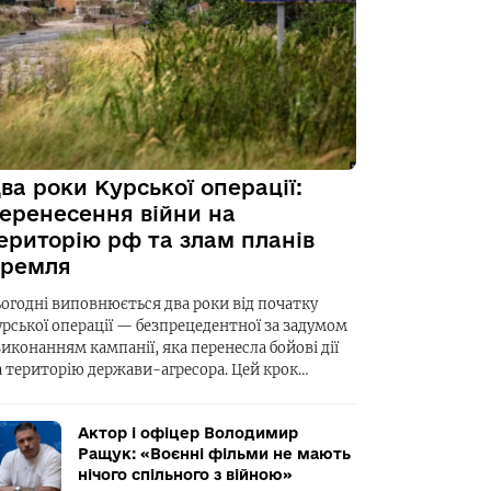
ва роки Курської операції:
еренесення війни на
ериторію рф та злам планів
ремля
ьогодні виповнюється два роки від початку
урської операції — безпрецедентної за задумом
виконанням кампанії, яка перенесла бойові дії
а територію держави-агресора. Цей крок…
Актор і офіцер Володимир
Ращук: «Воєнні фільми не мають
нічого спільного з війною»