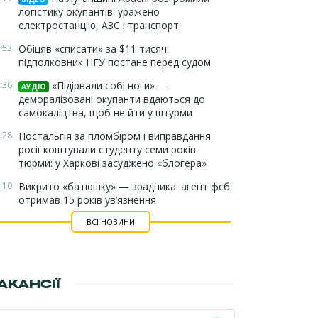
логістику окупантів: уражено
електростанцію, АЗС і транспорт
:53
Обіцяв «списати» за $11 тисяч:
підполковник НГУ постане перед судом
:36
«Підірвали собі ноги» —
АУДІО
деморалізовані окупанти вдаються до
самокаліцтва, щоб не йти у штурми
:28
Ностальгія за пломбіром і виправдання
росії коштували студенту семи років
тюрми: у Харкові засуджено «блогера»
:10
Викрито «батюшку» — зрадника: агент фсб
отримав 15 років ув’язнення
ВСІ НОВИНИ
АКАНСІЇ