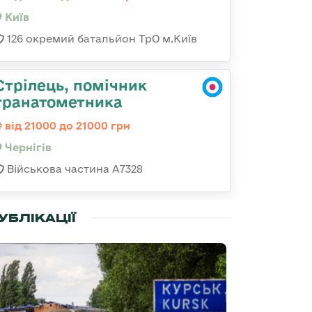
Київ
126 окремий батальйон ТрО м.Київ
Стрілець, помічник
гранатометника
від 21000 до 21000 грн
Чернігів
Військова частина А7328
УБЛІКАЦІЇ