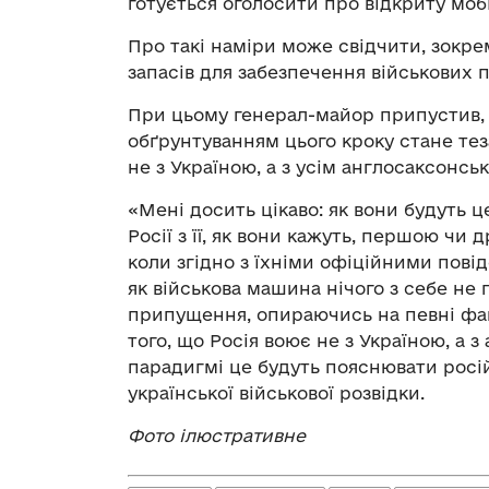
готується оголосити про відкриту мобіл
Про такі наміри може свідчити, зокре
запасів для забезпечення військових 
При цьому генерал-майор припустив,
обґрунтуванням цього кроку стане тез
не з Україною, а з усім англосаксонсь
«Мені досить цікаво: як вони будуть 
Росії з її, як вони кажуть, першою чи д
коли згідно з їхніми офіційними пові
як військова машина нічого з себе не
припущення, опираючись на певні фак
того, що Росія воює не з Україною, а з
парадигмі це будуть пояснювати росій
української військової розвідки.
Фото ілюстративне