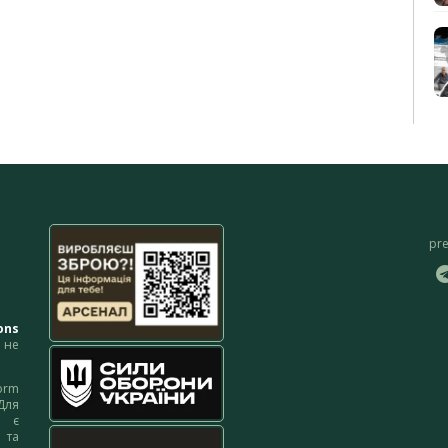
pr
ons
не
orm
Для
м є
 та