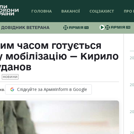
ГОЛОВНА
ВАКАНСІЇ
СОЦЗАХИСТ
ПРО 
ДОВІДНИК ВЕТЕРАНА
им часом готується
у мобілізацію — Кирило
20
уданов
НОВИНИ
20
Слідкуйте за АрміяInform в Google
хв.
20
20