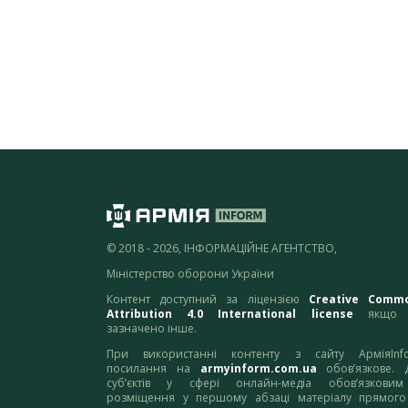
© 2018 - 2026, ІНФОРМАЦІЙНЕ АГЕНТСТВО,
Міністерство оборони України
Контент доступний за ліцензією
Creative Comm
Attribution 4.0 International license
якщо 
зазначено інше.
При використанні контенту з сайту АрміяInf
посилання на
armyinform.com.ua
обов’язкове. 
суб’єктів у сфері онлайн-медіа обов’язкови
розміщення у першому абзаці матеріалу прямого