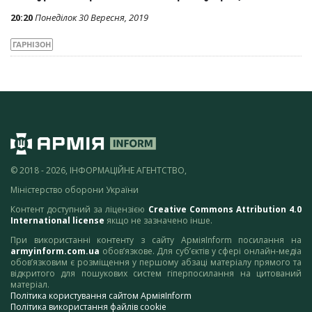
20:20
Понеділок 30 Вересня, 2019
ГАРНІЗОН
© 2018 - 2026, ІНФОРМАЦІЙНЕ АГЕНТСТВО,
Міністерство оборони України
Контент доступний за ліцензією
Creative Commons Attribution 4.0
International license
якщо не зазначено інше.
При використанні контенту з сайту АрміяInform посилання на
armyinform.com.ua
обов’язкове. Для суб’єктів у сфері онлайн-медіа
обов’язковим є розміщення у першому абзаці матеріалу прямого та
відкритого для пошукових систем гіперпосилання на цитований
матеріал.
Політика користування сайтом АрміяInform
Політика використання файлів cookie