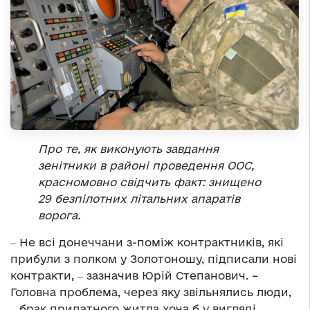
Про те, як виконують завдання
зенітники в районі проведення ООС,
красномовно свідчить факт: знищено
29 безпілотних літальних апаратів
ворога.
‒ Не всі донеччани з-поміж контрактників, які
прибули з полком у Золотоношу, підписали нові
контракти, ‒ зазначив Юрій Степанович. –
Головна проблема, через яку звільнялись люди,
‒ брак придатного житла хоча б у вигляді