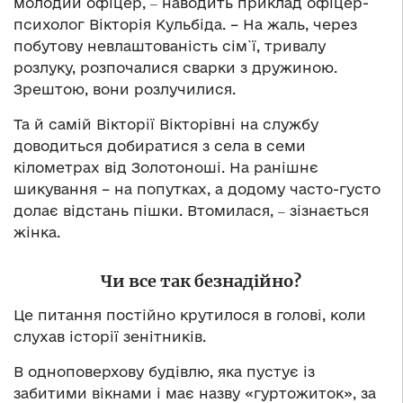
молодий офіцер, ‒ наводить приклад офіцер-
психолог Вікторія Кульбіда. – На жаль, через
побутову невлаштованість сім`ї, тривалу
розлуку, розпочалися сварки з дружиною.
Зрештою, вони розлучилися.
Та й самій Вікторії Вікторівні на службу
доводиться добиратися з села в семи
кілометрах від Золотоноші. На ранішнє
шикування – на попутках, а додому часто-густо
долає відстань пішки. Втомилася, ‒ зізнається
жінка.
Чи все так безнадійно?
Це питання постійно крутилося в голові, коли
слухав історії зенітників.
В одноповерхову будівлю, яка пустує із
забитими вікнами і має назву «гуртожиток», за