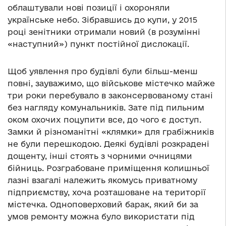
облаштували нові позиції і охороняли
українське небо. Зібравшись до купи, у 2015
році зенітники отримали новий (в розумінні
«наступний») пункт постійної дислокації.
Щоб уявлення про будівлі були більш-менш
повні, зауважимо, що військове містечко майже
три роки перебувало в законсервованому стані
без нагляду комунальників. Зате під пильним
оком охочих поцупити все, до чого є доступ.
Замки й різноманітні «клямки» для грабіжників
не були перешкодою. Деякі будівлі розкрадені
дощенту, інші стоять з чорними очницями
бійниць. Розграбоване приміщення колишньої
лазні взагалі належить якомусь приватному
підприємству, хоча розташоване на території
містечка. Одноповерховий барак, який би за
умов ремонту можна було використати під