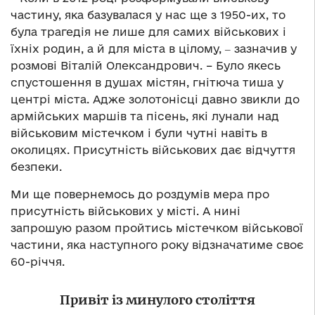
частину, яка базувалася у нас ще з 1950-их, то
була трагедія не лише для самих військових і
їхніх родин, а й для міста в цілому, ‒ зазначив у
розмові Віталій Олександрович. – Було якесь
спустошення в душах містян, гнітюча тиша у
центрі міста. Адже золотонісці давно звикли до
армійських маршів та пісень, які лунали над
військовим містечком і були чутні навіть в
околицях. Присутність військових дає відчуття
безпеки.
Ми ще повернемось до роздумів мера про
присутність військових у місті. А нині
запрошую разом пройтись містечком військової
частини, яка наступного року відзначатиме своє
60-річчя.
Привіт із минулого століття