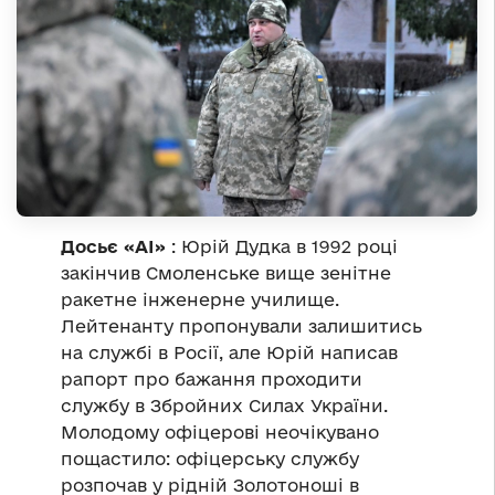
Досьє «АІ»
: Юрій Дудка в 1992 році
закінчив Смоленське вище зенітне
ракетне інженерне училище.
Лейтенанту пропонували залишитись
на службі в Росії, але Юрій написав
рапорт про бажання проходити
службу в Збройних Силах України.
Молодому офіцерові неочікувано
пощастило: офіцерську службу
розпочав у рідній Золотоноші в