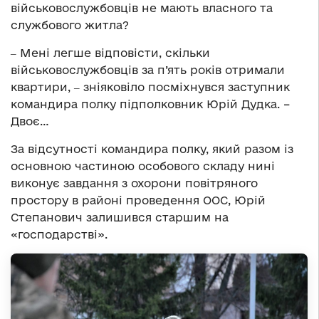
військовослужбовців не мають власного та
службового житла?
‒ Мені легше відповісти, скільки
військовослужбовців за п’ять років отримали
квартири, ‒ зніяковіло посміхнувся заступник
командира полку підполковник Юрій Дудка. –
Двоє…
За відсутності командира полку, який разом із
основною частиною особового складу нині
виконує завдання з охорони повітряного
простору в районі проведення ООС, Юрій
Степанович залишився старшим на
«господарстві».