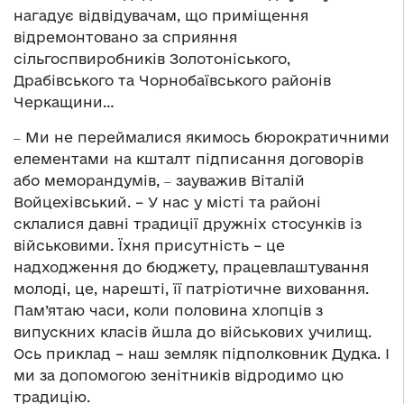
нагадує відвідувачам, що приміщення
відремонтовано за сприяння
сільгоспвиробників Золотоніського,
Драбівського та Чорнобаївського районів
Черкащини…
‒ Ми не переймалися якимось бюрократичними
елементами на кшталт підписання договорів
або меморандумів, ‒ зауважив Віталій
Войцехівський. – У нас у місті та районі
склалися давні традиції дружніх стосунків із
військовими. Їхня присутність – це
надходження до бюджету, працевлаштування
молоді, це, нарешті, її патріотичне виховання.
Пам’ятаю часи, коли половина хлопців з
випускних класів йшла до військових училищ.
Ось приклад – наш земляк підполковник Дудка. І
ми за допомогою зенітників відродимо цю
традицію.