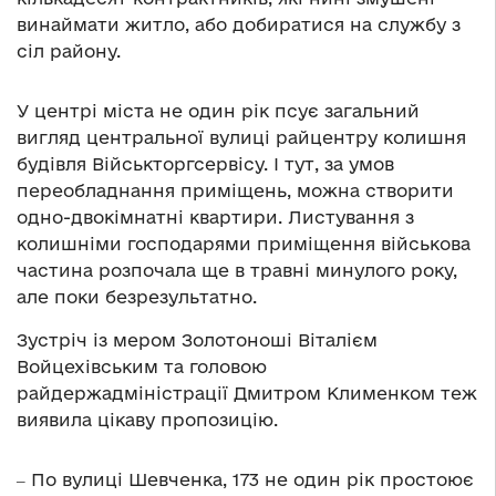
винаймати житло, або добиратися на службу з
сіл району.
У центрі міста не один рік псує загальний
вигляд центральної вулиці райцентру колишня
будівля Військторгсервісу. І тут, за умов
переобладнання приміщень, можна створити
одно-двокімнатні квартири. Листування з
колишніми господарями приміщення військова
частина розпочала ще в травні минулого року,
але поки безрезультатно.
Зустріч із мером Золотоноші Віталієм
Войцехівським та головою
райдержадміністрації Дмитром Клименком теж
виявила цікаву пропозицію.
‒ По вулиці Шевченка, 173 не один рік простоює