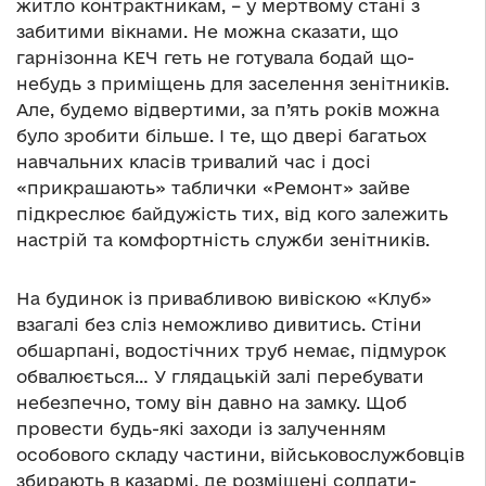
житло контрактникам, – у мертвому стані з
забитими вікнами. Не можна сказати, що
гарнізонна КЕЧ геть не готувала бодай що-
небудь з приміщень для заселення зенітників.
Але, будемо відвертими, за п’ять років можна
було зробити більше. І те, що двері багатьох
навчальних класів тривалий час і досі
«прикрашають» таблички «Ремонт» зайве
підкреслює байдужість тих, від кого залежить
настрій та комфортність служби зенітників.
На будинок із привабливою вивіскою «Клуб»
взагалі без сліз неможливо дивитись. Стіни
обшарпані, водостічних труб немає, підмурок
обвалюється… У глядацькій залі перебувати
небезпечно, тому він давно на замку. Щоб
провести будь-які заходи із залученням
особового складу частини, військовослужбовців
збирають в казармі, де розміщені солдати-