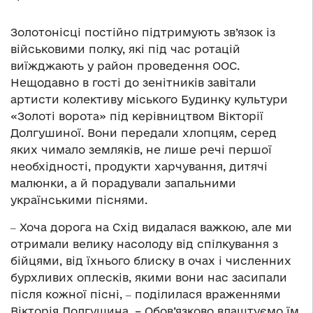
Золотонісці постійно підтримують зв’язок із
військовими полку, які під час ротацій
виїжджають у район проведення ООС.
Нещодавно в гості до зенітників завітали
артисти колективу міського Будинку культури
«Золоті ворота» під керівництвом Вікторії
Долгушиної. Вони передали хлопцям, серед
яких чимало земляків, не лише речі першої
необхідності, продукти харчування, дитячі
малюнки, а й порадували запальними
українськими піснями.
‒ Хоча дорога на Схід видалася важкою, але ми
отримали велику насолоду від спілкування з
бійцями, від їхнього блиску в очах і численних
бурхливих оплесків, якими вони нас засипали
після кожної пісні, ‒ поділилася враженнями
Вікторія Долгушина. – Обов’язково влаштуємо їм