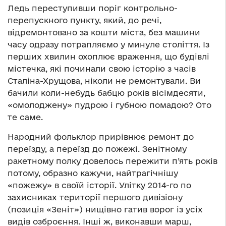
Ледь переступивши поріг контрольно-
перепускного пункту, який, до речі,
відремонтовано за кошти міста, без машини
часу одразу потрапляємо у минуле століття. Із
перших хвилин охоплює враження, що будівлі
містечка, які починали свою історію з часів
Сталіна-Хрущова, ніколи не ремонтували. Ви
бачили коли-небудь бабцю років вісімдесяти,
«омолоджену» пудрою і губною помадою? Ото
те саме.
Народний фольклор прирівнює ремонт до
переїзду, а переїзд до пожежі. Зенітному
ракетному полку довелось пережити п’ять років
потому, образно кажучи, найтрагічнішу
«пожежу» в своїй історії. Улітку 2014-го по
захисниках території першого дивізіону
(позиція «Зеніт») нищівно гатив ворог із усіх
видів озброєння. Інші ж, виконавши марш,