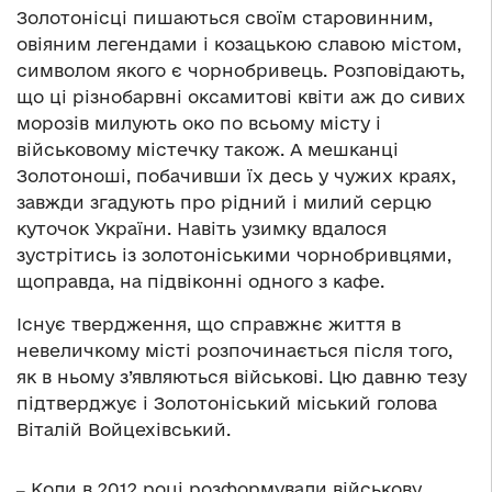
Золотонісці пишаються своїм старовинним,
овіяним легендами і козацькою славою містом,
символом якого є чорнобривець. Розповідають,
що ці різнобарвні оксамитові квіти аж до сивих
морозів милують око по всьому місту і
військовому містечку також. А мешканці
Золотоноші, побачивши їх десь у чужих краях,
завжди згадують про рідний і милий серцю
куточок України. Навіть узимку вдалося
зустрітись із золотоніськими чорнобривцями,
щоправда, на підвіконні одного з кафе.
Існує твердження, що справжнє життя в
невеличкому місті розпочинається після того,
як в ньому з’являються військові. Цю давню тезу
підтверджує і Золотоніський міський голова
Віталій Войцехівський.
‒ Коли в 2012 році розформували військову