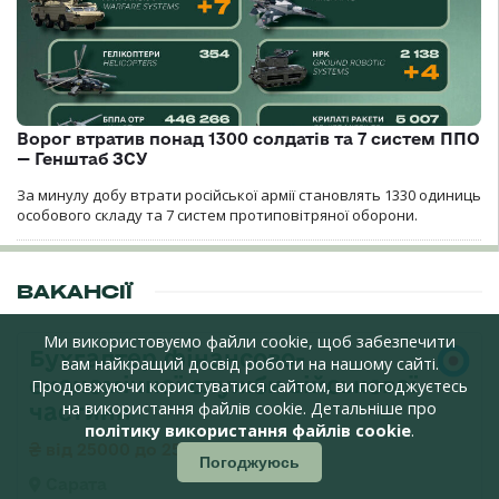
Ворог втратив понад 1300 солдатів та 7 систем ППО
— Генштаб ЗСУ
За минулу добу втрати російської армії становлять 1330 одиниць
особового складу та 7 систем протиповітряної оборони.
ВАКАНСІЇ
Ми використовуємо файли cookie, щоб забезпечити
Бухгалтер фінансово-
вам найкращий досвід роботи на нашому сайті.
економічної служби військової
Продовжуючи користуватися сайтом, ви погоджуєтесь
частини
на використання файлів cookie. Детальніше про
політику використання файлів cookie
.
від 25000 до 25000 грн
Погоджуюсь
Сарата