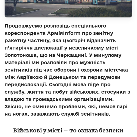
Продовжуємо розповідь спеціального
кореспондента Армія
Inform
про зенітну
ракетну частину, яка цьогоріч відзначить
п’ятиріччя дислокації у невеличкому місті
Золотоноша, що на Черкащині. У минулому
матеріалі ми розповіли про мужність
зенітників під час оборони і охорони містечка
між Авдіївкою й Донецьком та передумови
передислокації. Сьогодні мова піде про
службу, життя та побут військових, стосунки з
владою та громадськими організаціями.
Звісно, не оминемо проблеми, які, немов гирі
на ногах, заважають службі зенітників.
Військові у місті – то ознака безпеки