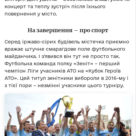
концерт та теплу зустріч після їхнього
повернення у місто.
На завершення – про спорт
Серед іржаво-сірих будівель містечка приємно
вражає штучне смарагдове поле футбольного
майданчика. І з’явився він тут не просто так.
Футбольна команда полку «Зеніт» – перший
чемпіон Ліги учасників АТО на «Кубок Героїв
АТО». Цей титул зенітники вибороли в 2016-му і
з тієї пори – незмінні учасники цього турніру.