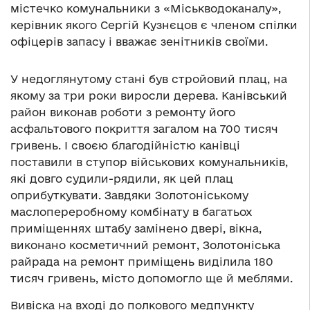
містечко комунальники з «Міськводоканалу»,
керівник якого Сергій Кузнєцов є членом спілки
офіцерів запасу і вважає зенітників своїми.
У недоглянутому стані був стройовий плац, на
якому за три роки виросли дерева. Канівський
район виконав роботи з ремонту його
асфальтового покриття загалом на 700 тисяч
гривень. І своєю благодійністю канівці
поставили в ступор військових комунальників,
які довго судили-рядили, як цей плац
оприбуткувати. Завдяки Золотоніському
маслопереробному комбінату в багатьох
приміщеннях штабу замінено двері, вікна,
виконано косметичний ремонт, Золотоніська
райрада на ремонт приміщень виділила 180
тисяч гривень, місто допомогло ще й меблями.
Вивіска на вході до полкового медпункту