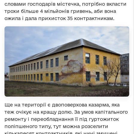
словами господарів містечка, потрібно вкласти
трохи більше 4 мільйонів гривень, аби вона
ожила і дала прихисток 35 контрактникам.
Ще на території є двоповерхова казарма, яка
теж очікує на кращу долю. За умов капітального
ремонту і переобладнання її під гуртожиток
поліпшеного типу, тут можна розселити
кількадесят контрактників, які нині змушені