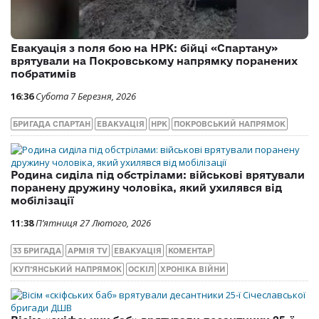
Евакуація з поля бою на НРК: бійці «Спартану»
врятували на Покровському напрямку поранених
побратимів
16:36
Субота 7 Березня, 2026
БРИГАДА СПАРТАН
ЕВАКУАЦІЯ
НРК
ПОКРОВСЬКИЙ НАПРЯМОК
Родина сиділа під обстрілами: військові врятували
поранену дружину чоловіка, який ухилявся від
мобілізації
11:38
П’ятниця 27 Лютого, 2026
33 БРИГАДА
АРМІЯ TV
ЕВАКУАЦІЯ
КОМЕНТАР
КУП‘ЯНСЬКИЙ НАПРЯМОК
ОСКІЛ
ХРОНІКА ВІЙНИ