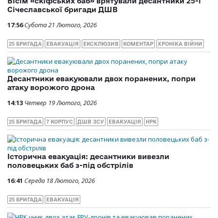
Вісім «скіфських баб» врятували десантники 25-ї
Січеславської бригади ДШВ
17:56
Субота 21 Лютого, 2026
25 БРИГАДА
ЕВАКУАЦІЯ
ЕКСКЛЮЗИВ
КОМЕНТАР
ХРОНІКА ВІЙНИ
Десантники евакуювали двох поранених, попри
атаку ворожого дрона
14:13
Четвер 19 Лютого, 2026
25 БРИГАДА
7 КОРПУС
ДШВ ЗСУ
ЕВАКУАЦІЯ
НРК
Історична евакуація: десантники вивезли
половецьких баб з-під обстрілів
16:41
Середа 18 Лютого, 2026
25 БРИГАДА
ЕВАКУАЦІЯ