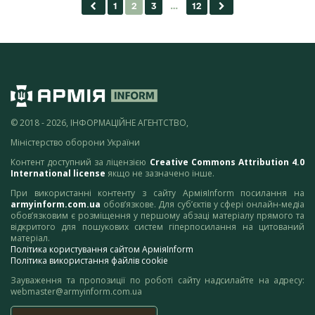
© 2018 - 2026, ІНФОРМАЦІЙНЕ АГЕНТСТВО,
Міністерство оборони України
Контент доступний за ліцензією
Creative Commons Attribution 4.0
International license
якщо не зазначено інше.
При використанні контенту з сайту АрміяInform посилання на
armyinform.com.ua
обов’язкове. Для суб’єктів у сфері онлайн-медіа
обов’язковим є розміщення у першому абзаці матеріалу прямого та
відкритого для пошукових систем гіперпосилання на цитований
матеріал.
Політика користування сайтом АрміяInform
Політика використання файлів cookie
Зауваження та пропозиції по роботі сайту надсилайте на адресу:
webmaster@armyinform.com.ua