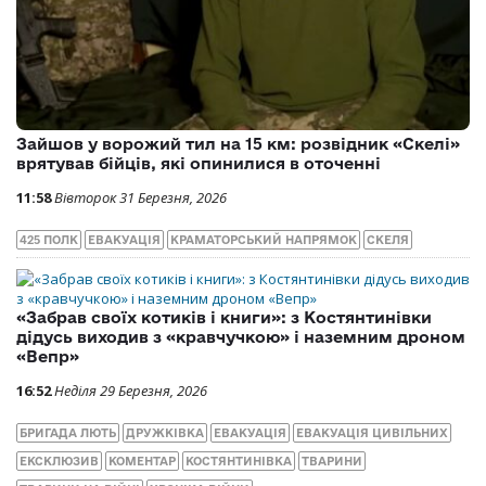
Зайшов у ворожий тил на 15 км: розвідник «Скелі»
врятував бійців, які опинилися в оточенні
11:58
Вівторок 31 Березня, 2026
425 ПОЛК
ЕВАКУАЦІЯ
КРАМАТОРСЬКИЙ НАПРЯМОК
СКЕЛЯ
«Забрав своїх котиків і книги»: з Костянтинівки
дідусь виходив з «кравчучкою» і наземним дроном
«Вепр»
16:52
Неділя 29 Березня, 2026
БРИГАДА ЛЮТЬ
ДРУЖКІВКА
ЕВАКУАЦІЯ
ЕВАКУАЦІЯ ЦИВІЛЬНИХ
ЕКСКЛЮЗИВ
КОМЕНТАР
КОСТЯНТИНІВКА
ТВАРИНИ