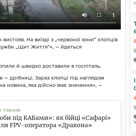
 вистояв. На виїзді з „червоної зони“ хлопців
лужби „Щит Життя“», — йдеться
опили й швидко доставили в госпіталь.
е — дрібниці. Зараз хлопці під наглядом
ина новина, яка дійсно має значення», —
оби під КАБами»: як бійці «Сафарі»
ли FPV-оператора «Дракона»