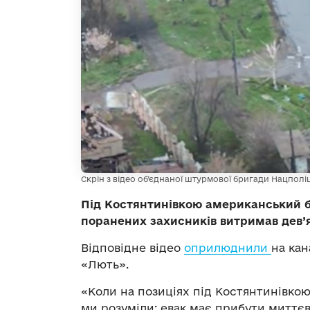
Скрін з відео об’єднаної штурмової бригади Нацполіц
Під Костянтинівкою американський б
поранених захисників витримав дев’я
Відповідне відео
оприлюднили
на кан
«Лють».
«Коли на позиціях під Костянтинівкою 
ми розуміли: евак має прибути миттєв