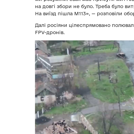
на довгі збори не було. Треба було вит
На виїзд пішла М113», — розповіли обо
Далі росіяни цілеспрямовано полювали
FPV-дронів.