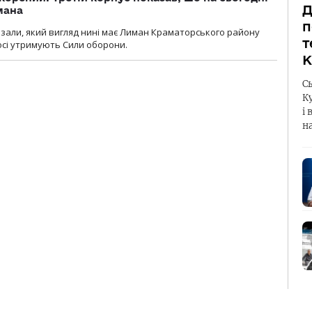
Д
мана
п
казали, який вигляд нині має Лиман Краматорського району
т
досі утримують Сили оборони.
К
С
К
і 
н