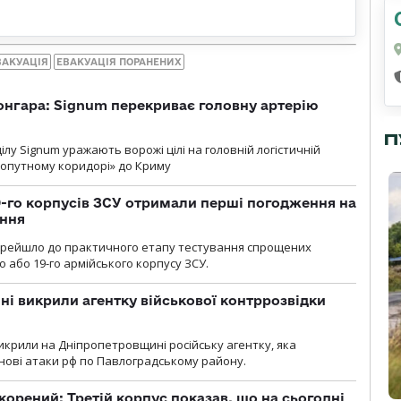
ВАКУАЦІЯ
ЕВАКУАЦІЯ ПОРАНЕНИХ
онгара: Signum перекриває головну артерію
П
лу Signum уражають ворожі цілі на головній логістичній
ухопутному коридорі» до Криму
19-го корпусів ЗСУ отримали перші погодження на
ення
ерейшло до практичного етапу тестування спрощених
 або 19-го армійського корпусу ЗСУ.
і викрили агентку військової контррозвідки
крили на Дніпропетровщині російську агентку, яка
нові атаки рф по Павлоградському району.
корений: Третій корпус показав, шо на сьогодні