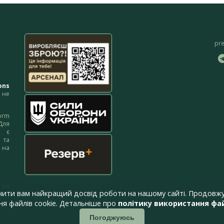
pr
ons
не
orm
Для
м є
 та
 на
 на
чити вам найкращий досвід роботи на нашому сайті. Продовжу
я файлів cookie. Детальніше про
політику використання фай
Погоджуюсь