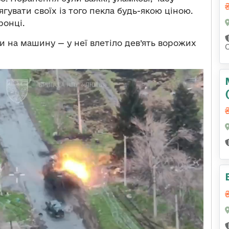
ягувати своїх із того пекла будь-якою ціною.
ронці.
 на машину — у неї влетіло дев’ять ворожих
С