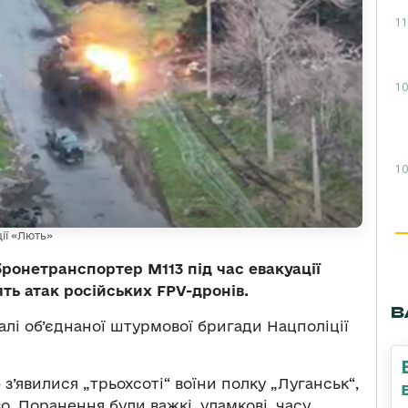
11
10
10
ії «Лють»
ронетранспортер М113 під час евакуації
ть атак російських FPV-дронів.
В
алі об’єднаної штурмової бригади Нацполіції
з’явилися „трьохсоті“ воїни полку „Луганськ“,
о. Поранення були важкі, уламкові, часу