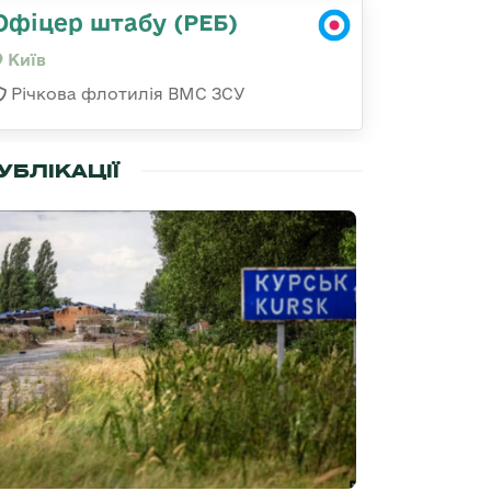
Офіцер штабу (РЕБ)
Київ
Річкова флотилія ВМС ЗСУ
УБЛІКАЦІЇ