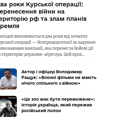
ва роки Курської операції:
еренесення війни на
ериторію рф та злам планів
ремля
ьогодні виповнюється два роки від початку
урської операції — безпрецедентної за задумом
виконанням кампанії, яка перенесла бойові дії
а територію держави-агресора. Цей крок…
Актор і офіцер Володимир
Ращук: «Воєнні фільми не мають
нічого спільного з війною»
«Це зло має бути переможене»:
історія українця, який пережив
російський полон