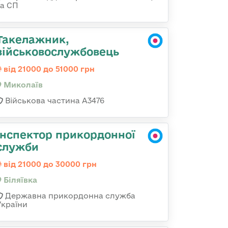
та СП
Такелажник,
військовослужбовець
від 21000 до 51000 грн
Миколаїв
Військова частина А3476
Інспектор прикордонної
служби
від 21000 до 30000 грн
Біляївка
Державна прикордонна служба
України