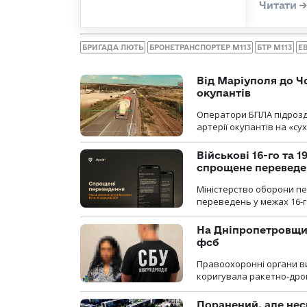
БРИГАДА ЛЮТЬ
БРОНЕТРАНСПОРТЕР М113
БТР М113
Е
Від Маріуполя до Ч
окупантів
Оператори БПЛА підрозді
артерії окупантів на «с
Військові 16-го та 
спрощене перевед
Міністерство оборони п
переведень у межах 16-го
На Дніпропетровщин
фсб
Правоохоронні органи ви
коригувала ракетно-дро
Поранений, але нес