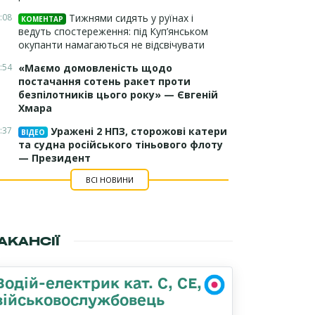
:08
Тижнями сидять у руїнах і
КОМЕНТАР
ведуть спостереження: під Куп’янськом
окупанти намагаються не відсвічувати
:54
«Маємо домовленість щодо
постачання сотень ракет проти
безпілотників цього року» — Євгеній
Хмара
:37
Уражені 2 НПЗ, сторожові катери
ВІДЕО
та судна російського тіньового флоту
— Президент
ВСІ НОВИНИ
АКАНСІЇ
Водій-електрик кат. С, СЕ,
військовослужбовець