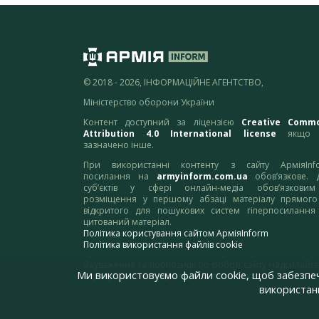
© 2018 - 2026, ІНФОРМАЦІЙНЕ АГЕНТСТВО,
Міністерство оборони України
Контент доступний за ліцензією
Creative Comm
Attribution 4.0 International license
якщо 
зазначено інше.
При використанні контенту з сайту АрміяInf
посилання на
armyinform.com.ua
обов’язкове. 
суб’єктів у сфері онлайн-медіа обов’язкови
розміщення у першому абзаці матеріалу прямого
відкритого для пошукових систем гіперпосилання
цитований матеріал.
Політика користування сайтом АрміяInform
Політика використання файлів cookie
Зауваження та пропозиції по роботі сайту надсилайте
Ми використовуємо файли cookie, щоб забезпе
адресу:
webmaster@armyinform.com.ua
використанн