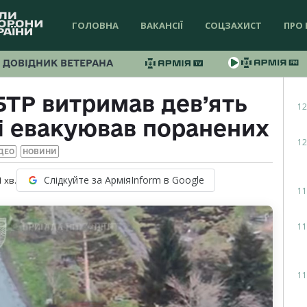
ГОЛОВНА
ВАКАНСІЇ
СОЦЗАХИСТ
ПРО 
ДОВІДНИК ВЕТЕРАНА
ТР витримав дев’ять
12
 і евакуював поранених
12
ДЕО
НОВИНИ
Слідкуйте за АрміяInform в Google
1
хв.
11
11
11