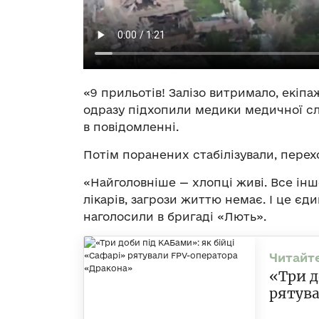
«9 прильотів! Залізо витримало, екіпаж
одразу підхопили медики медичної с
в повідомленні.
Потім поранених стабілізували, перех
«Найголовніше — хлопці живі. Все інш
лікарів, загрози життю немає. І це єд
наголосили в бригаді «Лють».
«Три д
рятува