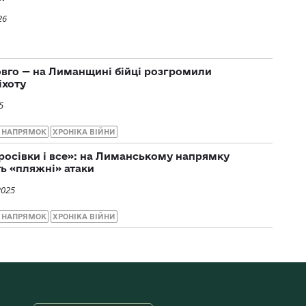
26
вго — на Лиманщині бійці розгромили
іхоту
5
 НАПРЯМОК
ХРОНІКА ВІЙНИ
кросівки і все»: на Лиманському напрямку
ь «пляжні» атаки
2025
 НАПРЯМОК
ХРОНІКА ВІЙНИ