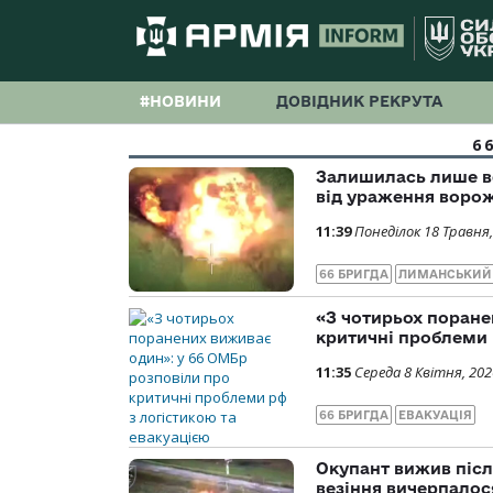
#НОВИНИ
ДОВІДНИК РЕКРУТА
6
Залишилась лише ве
від ураження воро
11:39
Понеділок 18 Травня,
66 БРИГДА
ЛИМАНСЬКИЙ
«З чотирьох поране
критичні проблеми 
11:35
Середа 8 Квітня, 202
66 БРИГДА
ЕВАКУАЦІЯ
Окупант вижив післ
везіння вичерпалос