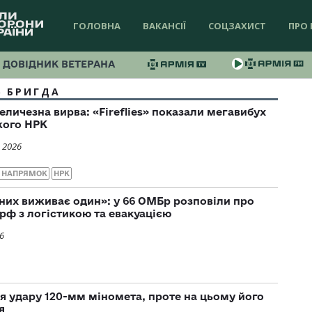
ГОЛОВНА
ВАКАНСІЇ
СОЦЗАХИСТ
ПРО 
ДОВІДНИК ВЕТЕРАНА
6 БРИГДА
личезна вирва: «Fireflies» показали мегавибух
жого НРК
 2026
 НАПРЯМОК
НРК
них виживає один»: у 66 ОМБр розповіли про
рф з логістикою та евакуацією
6
я удару 120-мм міномета, проте на цьому його
я