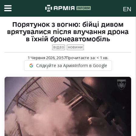
EN
Порятунок з вогню: бійці дивом
врятувалися після влучання дрона
в їхній бронеавтомобіль
ВІДЕО
НОВИНИ
1 Червня 2026, 20:57
Прочитаєте за:
< 1
хв.
Слідкуйте за АрміяInform в Google