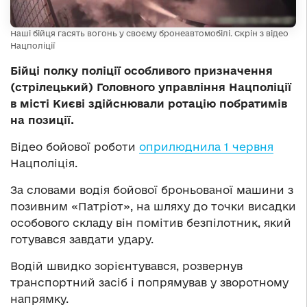
Наші бійця гасять вогонь у своєму бронеавтомобілі. Скрін з відео
Нацполіції
Бійці полку поліції особливого призначення
(стрілецький) Головного управління Нацполіції
в місті Києві здійснювали ротацію побратимів
на позиції.
Відео бойової роботи
оприлюднила 1 червня
Нацполіція.
За словами водія бойової броньованої машини з
позивним «Патріот», на шляху до точки висадки
особового складу він помітив безпілотник, який
готувався завдати удару.
Водій швидко зорієнтувався, розвернув
транспортний засіб і попрямував у зворотному
напрямку.