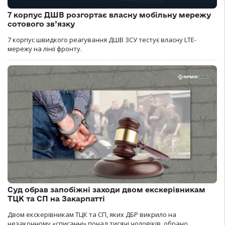
7 корпус ДШВ розгортає власну мобільну мережу
сотового зв’язку
7 корпус швидкого реагування ДШВ ЗСУ тестує власну LTE-
мережу на лінії фронту.
Суд обрав запобіжні заходи двом екскерівникам
ТЦК та СП на Закарпатті
Двом екскерівникам ТЦК та СП, яких ДБР викрило на
незаконному «списанні» понад тисячі чоловіків, обрано