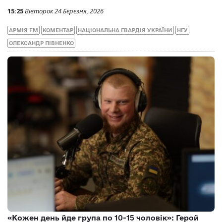
15:25
Вівторок 24 Березня, 2026
АРМІЯ FM
КОМЕНТАР
НАЦІОНАЛЬНА ГВАРДІЯ УКРАЇНИ
НГУ
ОЛЕКСАНДР ПІВНЕНКО
«Кожен день йде група по 10-15 чоловік»: Герой