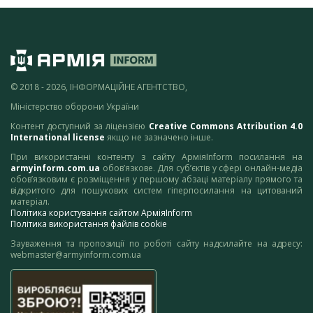
© 2018 - 2026, ІНФОРМАЦІЙНЕ АГЕНТСТВО,
Міністерство оборони України
Контент доступний за ліцензією
Creative Commons Attribution 4.0
International license
якщо не зазначено інше.
При використанні контенту з сайту АрміяInform посилання на
armyinform.com.ua
обов’язкове. Для суб’єктів у сфері онлайн-медіа
обов’язковим є розміщення у першому абзаці матеріалу прямого та
відкритого для пошукових систем гіперпосилання на цитований
матеріал.
Політика користування сайтом АрміяInform
Політика використання файлів cookie
Зауваження та пропозиції по роботі сайту надсилайте на адресу:
webmaster@armyinform.com.ua