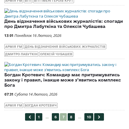
АРМІЯ FM
ВІТІ
ВІТІ ІМЕНІ ГЕРОЇВ КРУТ
День відзначення військових журналістів: спогади
про Дмитра Лабуткіна та Олексія Чубашева
13:01
Понеділок 16 Лютого, 2026
АРМІЯ FM
ДЕНЬ ВІДЗНАЧЕННЯ ВІЙСЬКОВИХ ЖУРНАЛІСТІВ
ДМИТРО ЛАБУТКІН
ОЛЕКСІЙ ЧУБАШЕВ
Богдан Кротевич: Командир має притримуватись
закону і правил, інакше може з’явитись комплекс
Бога
07:31
Субота 14 Лютого, 2026
АРМІЯ FM
БОГДАН КРОТЕВИЧ