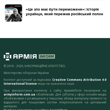
«Це зло має бути переможене»: історія
українця, який пережив російський полон
© 2018 - 2026, ІНФОРМАЦІЙНЕ АГЕНТСТВО,
Міністерство оборони України
Контент доступний за ліцензією
Creative Commons Attribution 4.0
International license
якщо не зазначено інше.
При використанні контенту з сайту АрміяInform посилання на
armyinform.com.ua
обов’язкове. Для суб’єктів у сфері онлайн-медіа
обов’язковим є розміщення у першому абзаці матеріалу прямого та
відкритого для пошукових систем гіперпосилання на цитований
матеріал.