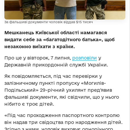
За фальшиві документи чоловік віддав $15 тисяч
Мешканець Київської області намагався
видати себе за «багатодітного батька», щоб
незаконно виїхати з країни.
Про це у вівторок, 7 липня,
розповіли
у
Державній прикордонній службі України.
Як повідомляється, під час перевірки у
залізничному пункті пропуску «Могилів-
Подільський» 29-річний ухилянт пред’явив
фальшиві документи, які свідчили, що у нього
нібито є троє дітей.
«Під час проходження паспортного контролю
він надав три свідоцтва про народження дітей.
Згідно з ними, чоловік виховує однорічного