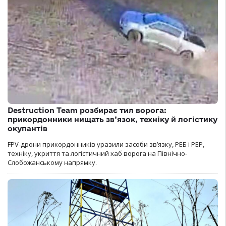
Destruction Team розбирає тил ворога:
прикордонники нищать зв’язок, техніку й логістику
окупантів
FPV-дрони прикордонників уразили засоби зв’язку, РЕБ і РЕР,
техніку, укриття та логістичний хаб ворога на Північно-
Слобожанському напрямку.