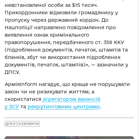
невстановленої особи за $15 тисяч.
Прикордонники відмовили громадянину у
пропуску через державний кордон. До
Нацполіції направлено повідомлення про
виявлення ознак кримінального
правопорушення, передбаченого ст. 358 ККУ
(підроблення документів, печаток, штампів та
бланків, збут чи використання підроблених
документів, печаток, штампів)», — зазначили у
ДПСУ.
АрміяInform нагадує, що краще не порушувати
закон чи не ризикувати життям, а
скористатися
агрегатором вакансій
у ЗСУ
та
рекрутинговими центрами
.
ДПСУ
УХИЛЯНТИ