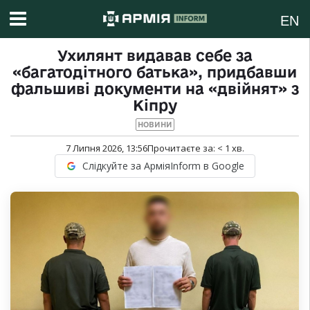
EN
Ухилянт видавав себе за
«багатодітного батька», придбавши
фальшиві документи на «двійнят» з
Кіпру
НОВИНИ
7 Липня 2026, 13:56
Прочитаєте за:
< 1
хв.
Слідкуйте за АрміяInform в Google