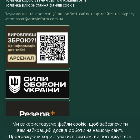
Політика користування сайтом АрміяInform
Політика використання файлів cookie
Зауваження та пропозиції по роботі сайту надсилайте на адресу:
webmaster@armyinform.com.ua
Ми використовуємо файли cookie, щоб забезпечити
вам найкращий досвід роботи на нашому сайті.
Продовжуючи користуватися сайтом, ви погоджуєтесь
press@armyinform.com.ua