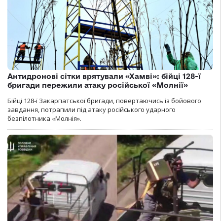
Антидронові сітки врятували «Хамві»: бійці 128-ї
бригади пережили атаку російської «Молнії»
Бійці 128-ї Закарпатської бригади, повертаючись із бойового
завдання, потрапили під атаку російського ударного
безпілотника «Молнія».